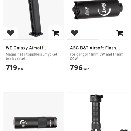
Add to favorites
Add to favorites
WE Galaxy Airsoft
ASG B&T Airsoft Flash
Magasin 50BB VX Series
Tracer Unit
Magasinet i toppklass, mycket
För gängor 11mm CW and 14mm
SAI BLU GBB
bra kvalitet.
CCW.
719
796
KR
KR