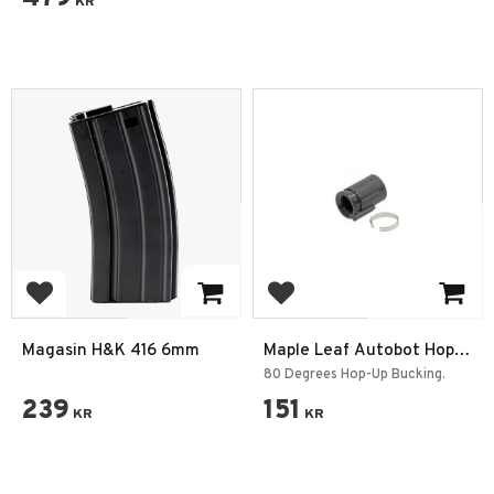
KR
Add to favorites
Add to favorites
Magasin H&K 416 6mm
Maple Leaf Autobot Hop-
up Gummi GBB/VSR-10
80 Degrees Hop-Up Bucking.
80°
239
151
KR
KR