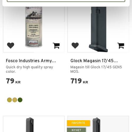
Add to favorites
Add to favorites
Fosco Industries Army
Glock Magasin 17/45
Paint 400ml Spray Can
Gen5 MOS GBB 6mm
Quick dry high quality spray
Magasin till Glock 17/45 GEN5
color.
MOS.
79
719
KR
KR
FAVORITE
NYHET