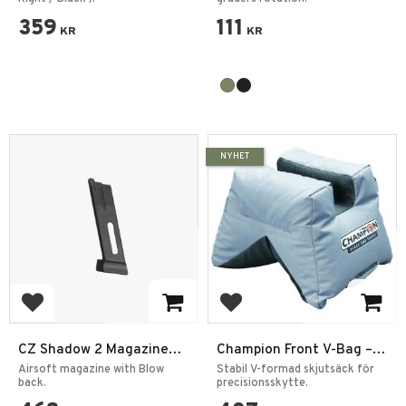
359
111
KR
KR
NYHET
Add to favorites
Add to favorites
CZ Shadow 2 Magazine
Champion Front V-Bag –
Co2 6mm
Stabilt Skjutstöd
Airsoft magazine with Blow
Stabil V-formad skjutsäck för
back.
precisionsskytte.