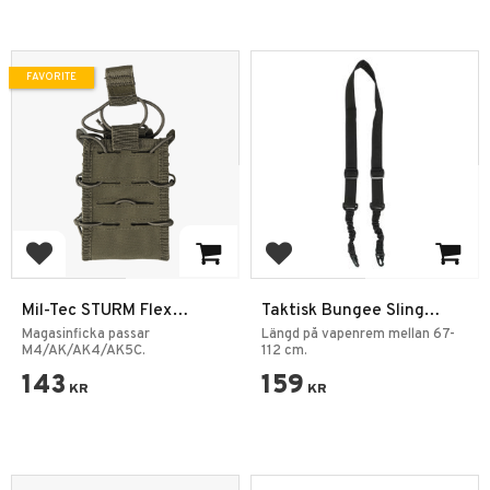
FAVORITE
Add to favorites
Add to favorites
Mil-Tec STURM Flex
Taktisk Bungee Sling
Magasin Pouch
Gevärsrem 2-point Svart
Magasinficka passar
Längd på vapenrem mellan 67-
M4/AK/AK4/AK5C.
112 cm.
143
159
KR
KR