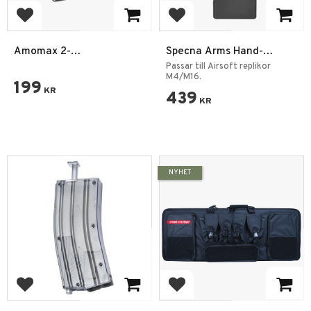
Add to favorites
Add to favorites
Amomax 2-
Specna Arms Hand-
Punktsgevärsrem med
cranked Speedloader
Passar till Airsoft replikor
Snabbjustering – Svart
M4/M16 Black
M4/M16.
199
KR
439
KR
NYHET
Add to favorites
Add to favorites