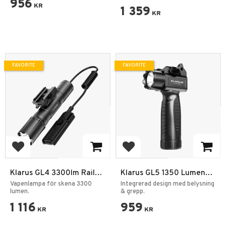
956
KR
1 359
KR
FAVORITE
FAVORITE
Add to favorites
Add to favorites
Klarus GL4 3300lm Rail
Klarus GL5 1350 Lumen
Light IPX8 Vapen
Vertical Tactical Foregrip
Vapenlampa för skena 3300
Integrerad design med belysning
Ficklampa
lumen.
Flashlight
& grepp.
1 116
959
KR
KR