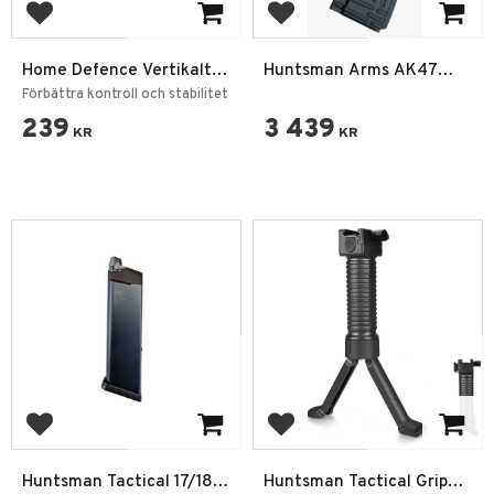
Add to favorites
Add to favorites
Home Defence Vertikalt
Huntsman Arms AK47
Grepp 20 mm – För HDR50
CO2 Magasin – 4.5mm /
Förbättra kontroll och stabilitet
/ Airsoft
.177 – Metall – Svart
239
3 439
KR
KR
Add to favorites
Add to favorites
Huntsman Tactical 17/18
Huntsman Tactical Grip