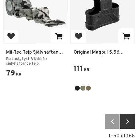
Add to favorites
Add to favorites
Mil-Tec Tejp Självhäftande
Original Magpul 5.56
50mm 4,5m Vinter camo
NATO
Elastisk, tyst & klibbfri
självhäftande tejp.
111
KR
79
KR
1–
50
of
168