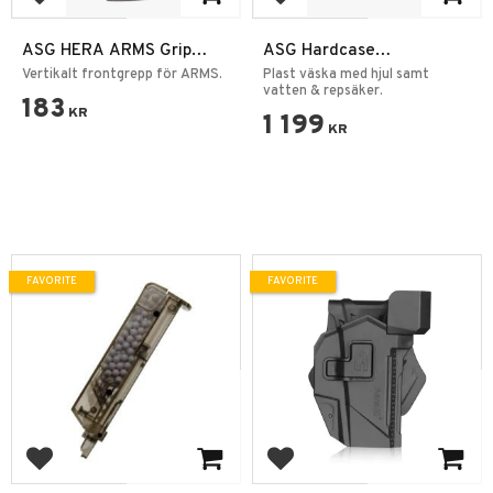
Add to favorites
Add to favorites
ASG HERA ARMS Grip
ASG Hardcase
Svart
Vapenväska IP67
Vertikalt frontgrepp för ARMS.
Plast väska med hjul samt
vatten & repsäker.
183
KR
1 199
KR
FAVORITE
FAVORITE
Add to favorites
Add to favorites