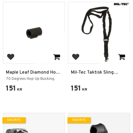
Add to favorites
Add to favorites
Maple Leaf Diamond Hop-
Mil-Tec Taktisk Sling
up Gummi GBB/VSR-10
Bungee Gevärsrem 1-
70 Degrees Hop-Up Bucking.
70°
point Svart
151
151
KR
KR
FAVORITE
FAVORITE