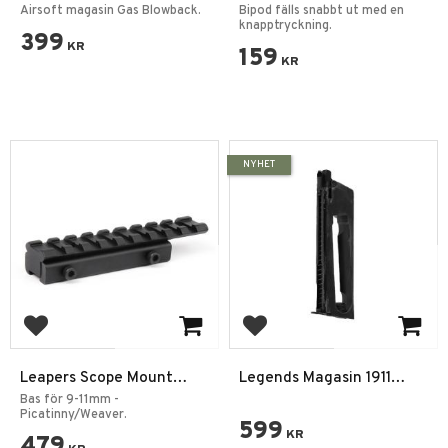
Series GBB Glock Magasin
Bipod
Airsoft magasin Gas Blowback.
Bipod fälls snabbt ut med en
knapptryckning.
399
KR
159
KR
NYHET
Add to favorites
Add to favorites
Leapers Scope Mount
Legends Magasin 1911
Base 9-11mm/Weaver
Vintage GBB CO2 4,5mm
Bas för 9-11mm -
Adapter
Picatinny/Weaver.
BB
599
KR
479