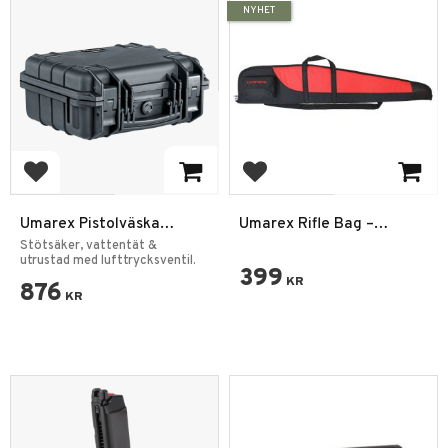
NYHET
Add to favorites
Add to favorites
Umarex Pistolväska
Umarex Rifle Bag –
Hardcase Vattentät
Prisvärd Gevärsväska 120
Stötsäker, vattentät &
utrustad med lufttrycksventil.
cm
399
KR
876
KR