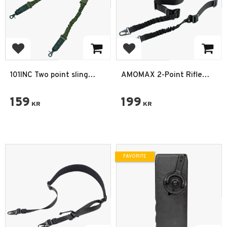
Add to favorites
Add to favorites
101INC Two point sling
AMOMAX 2-Point Rifle
Gevär sele
Sling – Justerbar
Vapenrem i Svart
159
199
KR
KR
FAVORITE