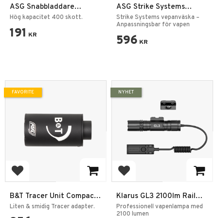
ASG Snabbladdare
ASG Strike Systems
M15/M4 High Cap. 400BB
Vepanväska med
Hög kapacitet 400 skott.
Strike Systems vepanväska –
Pluckfoam - Svart
Anpassningsbar för vapen
191
KR
596
KR
FAVORITE
NYHET
Add to favorites
Add to favorites
B&T Tracer Unit Compact
Klarus GL3 2100lm Rail
11mm CW 14mm CCW
Light IPX6 Vapen
Liten & smidig Tracer adapter.
Professionell vapenlampa med
Ficklampa
2100 lumen