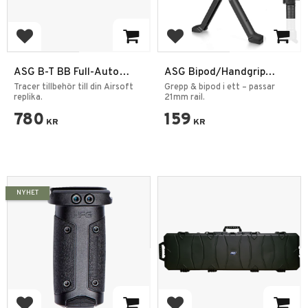
Add to favorites
Add to favorites
ASG B-T BB Full-Auto
ASG Bipod/Handgrip
Tracer
Fiberglass
Tracer tillbehör till din Airsoft
Grepp & bipod i ett – passar
replika.
21mm rail.
780
159
KR
KR
NYHET