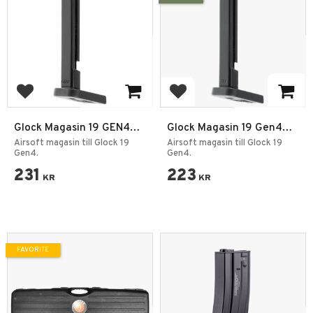
Add to favorites
Add to favorites
Glock Magasin 19 GEN4
Glock Magasin 19 Gen4
MOS Co2 6mm 2,0J
MOS CO2 4,5mm BB
Airsoft magasin till Glock 19
Airsoft magasin till Glock 19
Gen4.
Gen4.
231
223
KR
KR
FAVORITE