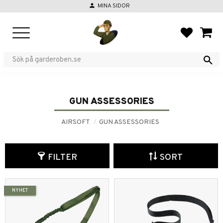
person
MINA SIDOR
Menu
FAVORIT
BASKE
GUN ASSESSORIES
AIRSOFT
GUN ASSESSORIES
FILTER
SORT
NYHET