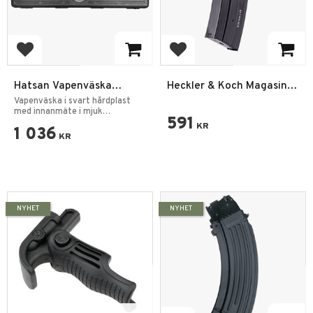
Add to favorites
Add to favorites
Hatsan Vapenväska
Heckler & Koch Magasin
Hårdplast Airsoft
HK416 A5
Vapenväska i svart hårdplast
Luftgevär
med innanmäte i mjuk
591
vaddering.
KR
1 036
KR
NYHET
NYHET