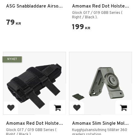
ASG Snabbladdare Airsoft
Amomax Red Dot Holster
Svart
Glock 17/19
Glock G17 / G19 GBB Series (
Right / Black ).
79
KR
199
KR
NYHET
Add to favorites
Add to favorites
Amomax Red Dot Holster
Amomax Slim Single Molle
Glock 17/19
Attachment
Glock G17 / G19 GBB Series (
Kugghjulsanslutning tillåter 360
Right / Black ).
graders rotation.