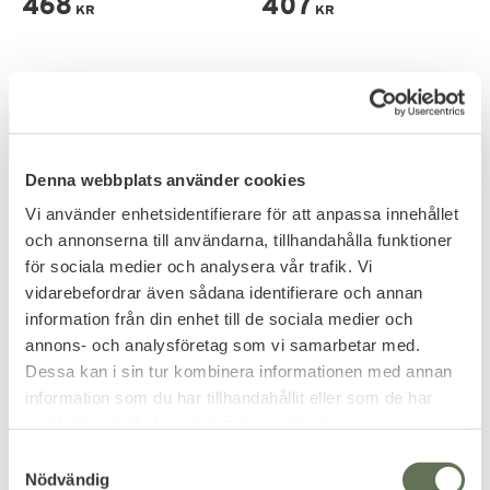
468
407
KR
KR
NYHET
NYHET
Denna webbplats använder cookies
Vi använder enhetsidentifierare för att anpassa innehållet
och annonserna till användarna, tillhandahålla funktioner
för sociala medier och analysera vår trafik. Vi
vidarebefordrar även sådana identifierare och annan
Add to favorites
Add to favorites
information från din enhet till de sociala medier och
annons- och analysföretag som vi samarbetar med.
Champion Fylld Skjutsäck i
Champion Large Bench
Dessa kan i sin tur kombinera informationen med annan
Läder
Rest Skjutstöd
Klassisk läderskjutsäck för
Prefyllda bench rest-säckar med
information som du har tillhandahållit eller som de har
stabilt skytte.
bra grepp.
samlat in när du har använt deras tjänster.
594
806
KR
KR
S
Nödvändig
a