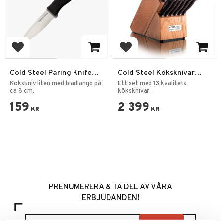
Add to favorites
Add to favorites
Cold Steel Paring Knife
Cold Steel Köksknivar
Kitchen Classics kniv
Kitchen Classics 13 knivar
Kökskniv liten med bladlängd på
Ett set med 13 kvalitets
ca 8 cm.
köksknivar.
159
2 399
KR
KR
PRENUMERERA & TA DEL AV VÅRA
ERBJUDANDEN!