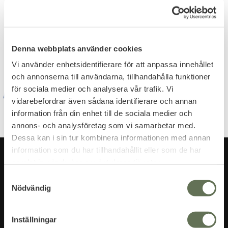
Dina personuppgifter behandlas i enlighet med vår
integritetspolicy
.
Denna webbplats använder cookies
Vi använder enhetsidentifierare för att anpassa innehållet
och annonserna till användarna, tillhandahålla funktioner
för sociala medier och analysera vår trafik. Vi
vidarebefordrar även sådana identifierare och annan
information från din enhet till de sociala medier och
annons- och analysföretag som vi samarbetar med.
Dessa kan i sin tur kombinera informationen med annan
information som du har tillhandahållit eller som de har
samlat in när du har använt deras tjänster.
S
Nödvändig
a
m
t
Inställningar
y