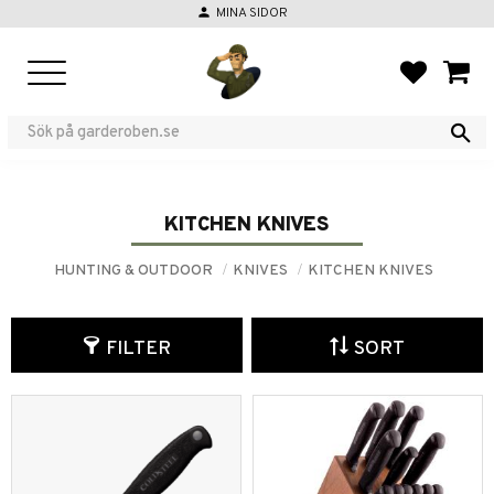
person
MINA SIDOR
Menu
FAVORIT
BASKE
KITCHEN KNIVES
HUNTING & OUTDOOR
KNIVES
KITCHEN KNIVES
FILTER
SORT