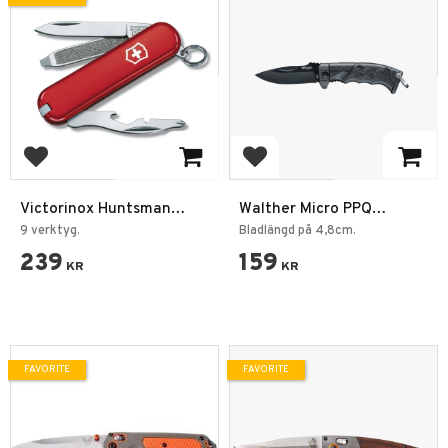
Add to favorites
Add to favorites
Victorinox Huntsman
Walther Micro PPQ
Fickkniv Rally röd
Fällkniv
9 verktyg.
Bladlängd på 4,8cm.
239
159
KR
KR
FAVORITE
FAVORITE