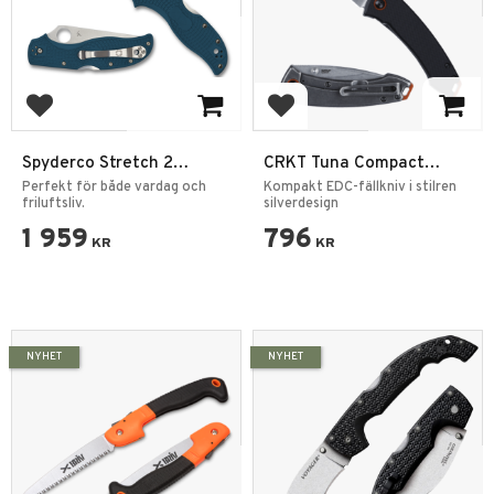
Add to favorites
Add to favorites
Spyderco Stretch 2
CRKT Tuna Compact
Lightweight Blå K390
Silver fällkniv
Perfekt för både vardag och
Kompakt EDC-fällkniv i stilren
friluftsliv.
silverdesign
1 959
796
KR
KR
NYHET
NYHET