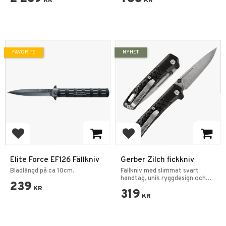
KR
KR
FAVORITE
NYHET
Add to favorites
Add to favorites
Elite Force EF126 Fällkniv
Gerber Zilch fickkniv
Bladlängd på ca 10cm.
Fällkniv med slimmat svart
handtag, unik ryggdesign och
239
valbar öppning.
KR
319
KR