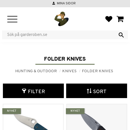
person
MINA SIDOR
Menu
FAVORIT
BASKE
FOLDER KNIVES
HUNTING & OUTDOOR
KNIVES
FOLDER KNIVES
FILTER
SORT
NYHET
NYHET