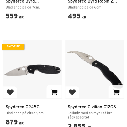
Spyderco Byrd
Spyderco Byrd Robin 2
Meadowlark 2-G10P
Fällkniv Stainless
Bladlängd på ca 7cm.
Bladlängd på ca 6cm.
Fällkniv
559
495
KR
KR
FAVORITE
Add to favorites
Add to favorites
Spyderco C245G
Spyderco Civilian C12GS
Emphasis PlainEdge G10
Serrated G-10
Bladlängd på cirka 9cm.
Fällkniv med en mycket bra
Fällkniv
sågkapacitet.
879
KR
2 855