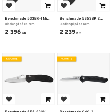
Add to favorites
Add to favorites
Benchmade 533BK-1 Mini
Benchmade 535SBK 2
Bugout Fällkniv
Bugout Serrated Fällkniv
Bladlängd på ca 7cm.
Bladlängd på ca 8cm.
2 396
2 239
KR
KR
FAVORITE
FAVORITE
Add to favorites
Add to favorites