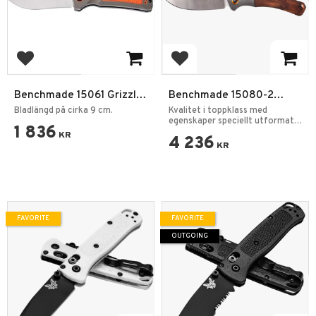
Add to favorites
Add to favorites
Benchmade 15061 Grizzly
Benchmade 15080-2
Ridge Fällkniv
Crooked River Fällkniv
Bladlängd på cirka 9 cm.
Kvalitet i toppklass med
egenskaper speciellt utformats
1 836
för jakt.
KR
4 236
KR
FAVORITE
FAVORITE
OUTGOING