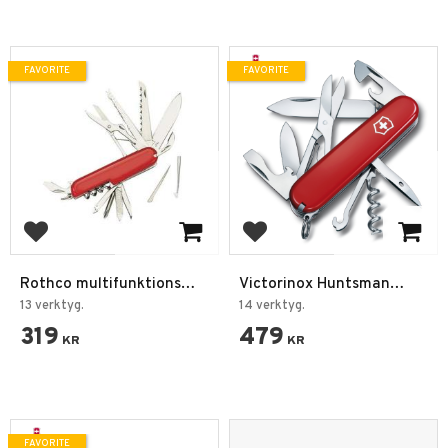
FAVORITE
FAVORITE
Add to favorites
Add to favorites
Rothco multifunktions
Victorinox Huntsman
fickkniv Röd
Fickkniv Climber röd
13 verktyg.
14 verktyg.
319
479
KR
KR
FAVORITE