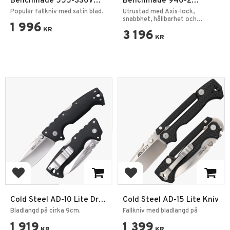
Benchmade 555-S30V
Benchmade 940-2
Mini Griptilian Sheepsfoot
Osborne Design Fällkniv
Populär fällkniv med satin blad.
Utrustad med Axis-lock,
snabbhet, hållbarhet och
1 996
säkerhet.
KR
3 196
KR
Add to favorites
Add to favorites
Cold Steel AD-10 Lite Drop
Cold Steel AD-15 Lite Kniv
Point Fällkniv
Bladlängd på cirka 9cm.
Fällkniv med bladlängd på
1 919
1 399
KR
KR