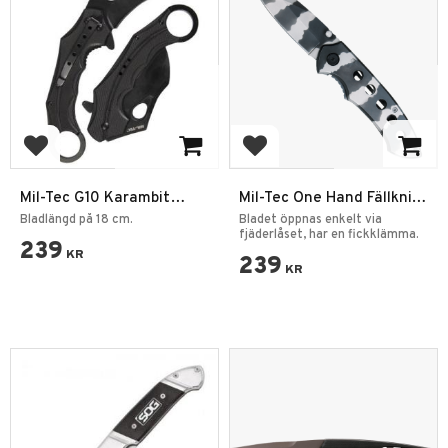
Add to favorites
Add to favorites
Mil-Tec G10 Karambit
Mil-Tec One Hand Fällkniv
Fällkniv
Camo
Bladlängd på 18 cm.
Bladet öppnas enkelt via
fjäderlåset, har en fickklämma.
239
KR
239
KR