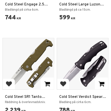
Cold Steel Engage 2.5
Cold Steel Large Luzon
Fällkniv
Fällkniv
Bladlängd på cirka 6cm.
Bladlängd på ca 15cm.
744
599
KR
KR
Add to favorites
Add to favorites
Cold Steel SR1 Tanto
Cold Steel Verdict Spear
Point Fällkniv Coyote
Point Fällkniv Svart
Räddning & överlevnadskniv.
Bladläng på cirka 6cm.
2 239
788