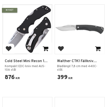
NYHET
Add to favorites
Add to favorites
Cold Steel Mini Recon 1
Walther CTK1 Fällkniv
Spear Point Fällkniv
Satin
Kompakt EDC-kniv med AUS-
Bladlängd 7,8 cm med 440C-
10A stål
stål.
876
399
KR
KR