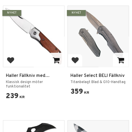
NYHET
NYHET
Add to favorites
Add to favorites
Haller Fällkniv med
Haller Select BELI Fällkniv
Trähandtag – Linerlock &
Klassisk design möter
Titanbelagt Blad & G10-Handtag
Clip
funktionalitet
359
KR
239
KR