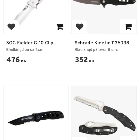
Add to favorites
Add to favorites
SOG Fielder G-10 Clip
Schrade Kinetic 1136038
Point Fällkniv
Fällkniv
Bladlängd på ca 8cm.
Bladlängd på över 8 cm.
476
352
KR
KR