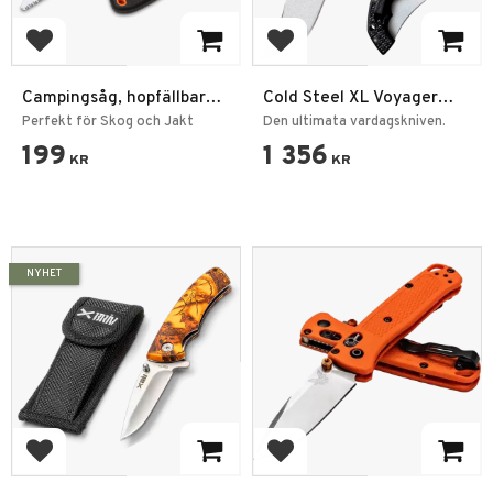
Add to favorites
Add to favorites
Campingsåg, hopfällbar
Cold Steel XL Voyager
grensåg
Vaquero Plain Edge -
Perfekt för Skog och Jakt
Den ultimata vardagskniven.
AUS10A
199
1 356
KR
KR
NYHET
Add to favorites
Add to favorites