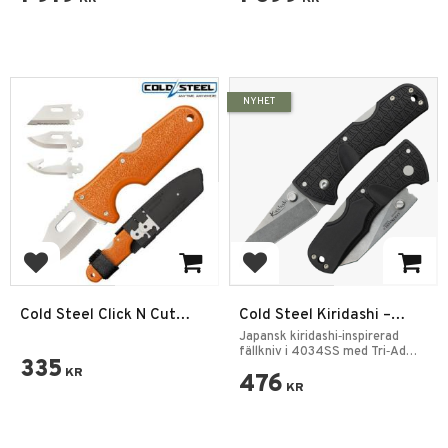
NYHET
Add to favorites
Add to favorites
Cold Steel Click N Cut
Cold Steel Kiridashi –
Jakt Kniv
Fällkniv
Japansk kiridashi‑inspirerad
fällkniv i 4034SS med Tri‑Ad
335
Lock
KR
476
KR