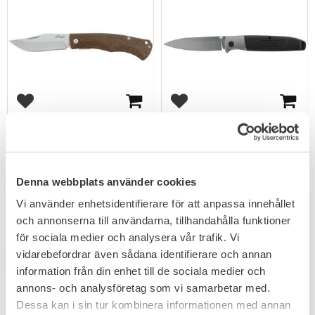
Add to favorites
Add to favorites
Walther CTK2 EDC Fällkniv
Walther EDK2 EDC Fällkniv
Bladlängd 8,6 cm med 440C-
Bladlängd 9 cm med 440C-stål.
stål.
479
KR
Denna webbplats använder cookies
399
KR
Vi använder enhetsidentifierare för att anpassa innehållet
och annonserna till användarna, tillhandahålla funktioner
för sociala medier och analysera vår trafik. Vi
vidarebefordrar även sådana identifierare och annan
NYHET
information från din enhet till de sociala medier och
annons- och analysföretag som vi samarbetar med.
Dessa kan i sin tur kombinera informationen med annan