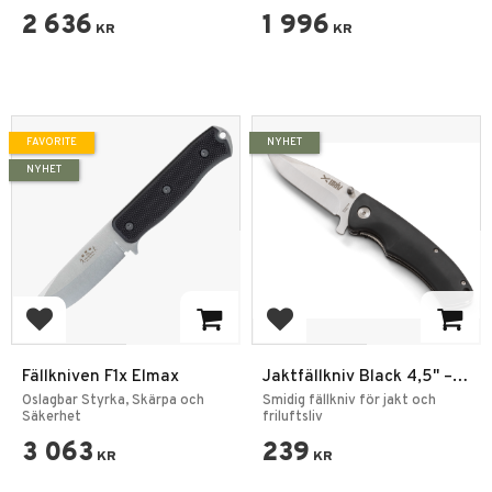
2 636
1 996
KR
KR
FAVORITE
NYHET
NYHET
Add to favorites
Add to favorites
Fällkniven F1x Elmax
Jaktfällkniv Black 4,5" –
420SS Rostfritt Stål med
Oslagbar Styrka, Skärpa och
Smidig fällkniv för jakt och
Säkerhet
Bältesfodral
friluftsliv
3 063
239
KR
KR