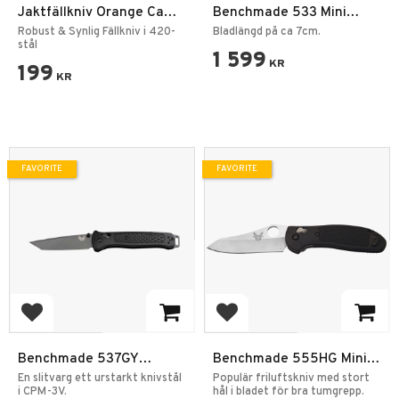
Jaktfällkniv Orange Camo
Benchmade 533 Mini
4,5"
Bugout Orange
Robust & Synlig Fällkniv i 420-
Bladlängd på ca 7cm.
stål
1 599
KR
199
KR
FAVORITE
FAVORITE
Add to favorites
Add to favorites
Benchmade 537GY
Benchmade 555HG Mini
Bailout Fällkniv
Griptilian Hollow Ground
En slitvarg ett urstarkt knivstål
Populär friluftskniv med stort
i CPM-3V.
Fällkniv
hål i bladet för bra tumgrepp.