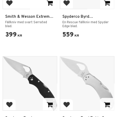
Add to favorites
Add to favorites
Smith & Wesson Extreme
Spyderco Byrd
Ops 4.1" Black Tanto
Meadowlark 2
Fällkniv med svart Serrated
En Rescue fällkniv med Spyder
blad.
Edge blad.
399
559
KR
KR
Add to favorites
Add to favorites