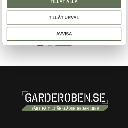
TILLÅT ALLA
Dina personuppgifter behandlas i enlighet med vår
integritetspolicy
.
TILLÅT URVAL
AVVISA