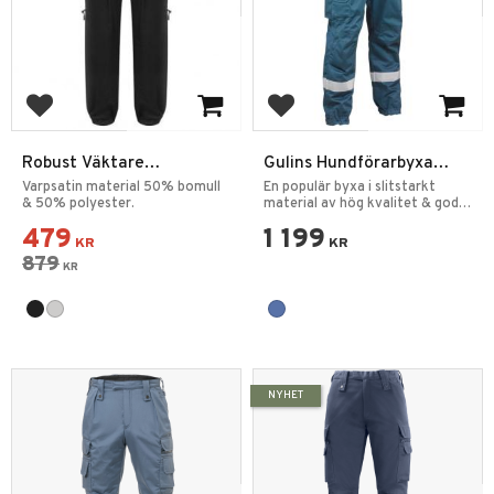
Add to favorites
Add to favorites
Robust Väktare
Gulins Hundförarbyxa
Hundförarbyxa
Dam
Varpsatin material 50% bomull
En populär byxa i slitstarkt
& 50% polyester.
material av hög kvalitet & god
passform.
479
1 199
KR
KR
879
KR
NYHET