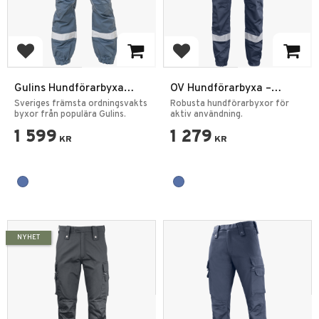
Add to favorites
Add to favorites
Gulins Hundförarbyxa
OV Hundförarbyxa –
stretch Ordningsvakt
Slitstarka byxor för aktiv
Sveriges främsta ordningsvakts
Robusta hundförarbyxor för
byxor från populära Gulins.
tjänst
aktiv användning.
1 599
1 279
KR
KR
NYHET