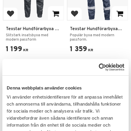
Add to favorites
Add to favorites
Texstar Hundförarbyxa /
Texstar Hundförarbyxa
Insatsbyxa i Varpsatin Grå
OP01
Slitstark insatsbyxa med
Populär byxa med modern
modern passform
passform.
1 199
1 359
KR
KR
Denna webbplats använder cookies
NYHET
Vi använder enhetsidentifierare för att anpassa innehållet
och annonserna till användarna, tillhandahålla funktioner
för sociala medier och analysera vår trafik. Vi
vidarebefordrar även sådana identifierare och annan
information från din enhet till de sociala medier och