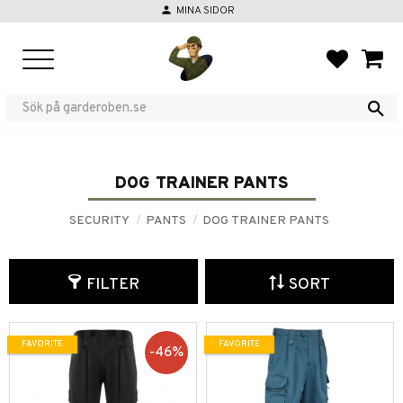
person
MINA SIDOR
Menu
FAVORIT
BASKE
DOG TRAINER PANTS
SECURITY
PANTS
DOG TRAINER PANTS
FILTER
SORT
FAVORITE
FAVORITE
46
%