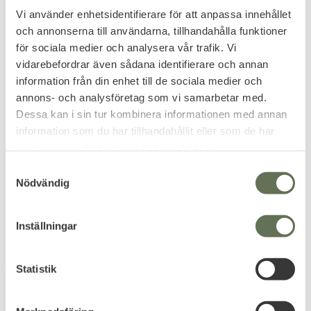
Vi använder enhetsidentifierare för att anpassa innehållet
och annonserna till användarna, tillhandahålla funktioner
för sociala medier och analysera vår trafik. Vi
vidarebefordrar även sådana identifierare och annan
information från din enhet till de sociala medier och
Add to favorites
Add to favorites
annons- och analysföretag som vi samarbetar med.
Robust Väktare
Patch Litet
Dessa kan i sin tur kombinera informationen med annan
Hundförarpiké Kort Ärm
Hundförarmärke
information som du har tillhandahållit eller som de har
Kardborre Grå
Emblem väktare vänster bröst
ingår.
samlat in när du har använt deras tjänster.
Patch för hundförare med
kardborrefäste.
479
KR
S
Nödvändig
a
63
KR
m
t
Inställningar
y
c
FAVORITE
k
Statistik
e
s