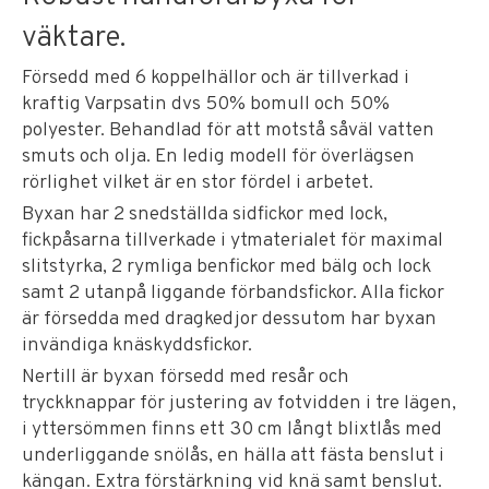
väktare.
Försedd med 6 koppelhällor och är tillverkad i
kraftig Varpsatin dvs 50% bomull och 50%
polyester. Behandlad för att motstå såväl vatten
smuts och olja. En ledig modell för överlägsen
rörlighet vilket är en stor fördel i arbetet.
Byxan har 2 snedställda sidfickor med lock,
fickpåsarna tillverkade i ytmaterialet för maximal
slitstyrka, 2 rymliga benfickor med bälg och lock
samt 2 utanpå liggande förbandsfickor. Alla fickor
är försedda med dragkedjor dessutom har byxan
invändiga knäskyddsfickor.
Nertill är byxan försedd med resår och
tryckknappar för justering av fotvidden i tre lägen,
i yttersömmen finns ett 30 cm långt blixtlås med
underliggande snölås, en hälla att fästa benslut i
kängan. Extra förstärkning vid knä samt benslut.