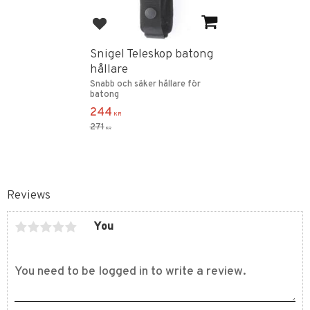
Add to favorites
Snigel Teleskop batong
hållare
Snabb och säker hållare för
batong
244
KR
271
KR
Reviews
You