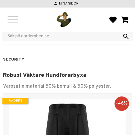
person
MINA SIDOR
Menu
FAVORIT
BASKE
SECURITY
Robust Väktare Hundförarbyxa
Varpsatin material 50% bomull & 50% polyester.
FAVORITE
46
%