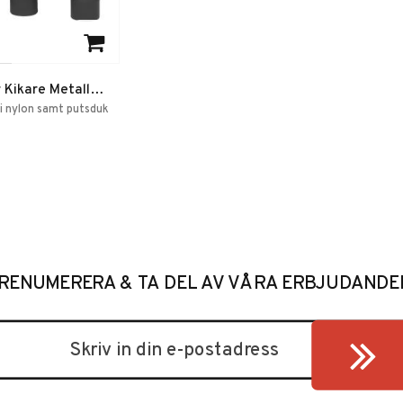
rites
r Kikare Metall
i nylon samt putsduk
RENUMERERA & TA DEL AV VÅRA ERBJUDANDE