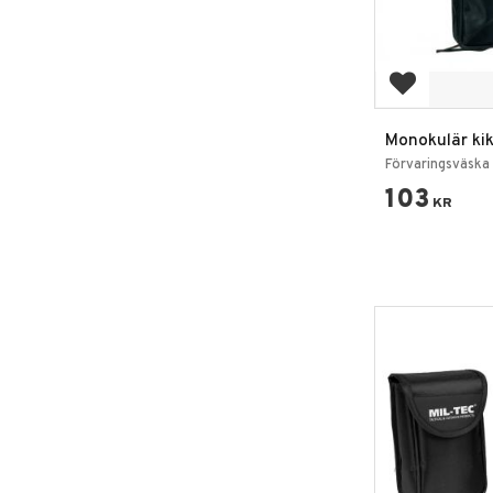
Add to favo
Monokulär ki
Flektarn
Förvaringsväska 
103
KR