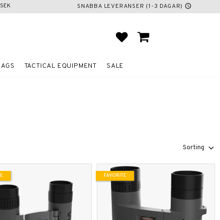
SEK
SNABBA LEVERANSER (1-3 DAGAR)
schedule
FAVORITES
BASKET
BAGS
TACTICAL EQUIPMENT
SALE
Select sorting method
TE
FAVORITE