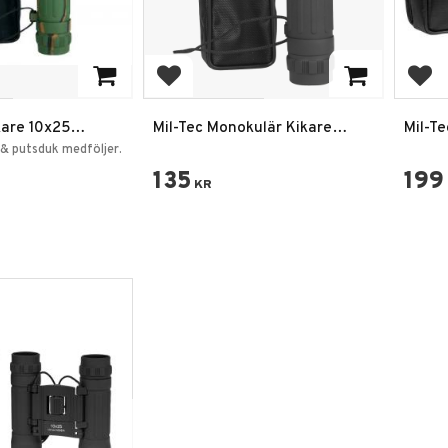
rites
Add to favorites
Add
kare 10x25
Mil-Tec Monokulär Kikare
Mil-Te
10x25 Svart
Svart
& putsduk medföljer.
135
199
KR