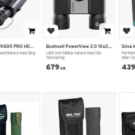
rites
Add to favorites
Add
 NV600 PRO HD
Bushnell PowerView 2.0 10x25
Silva
e 300m
Roof
 nattkikare med lång
Lätt och hållbar kikare med 10x
Perfekt
förstoring
eller i 
679
43
KR