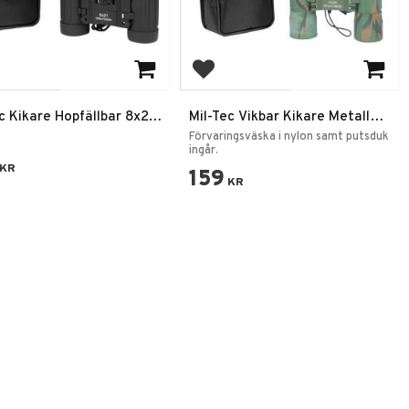
 to favorites
Add to favorites
c Kikare Hopfällbar 8x21
Mil-Tec Vikbar Kikare Metall
10x25 Flektarn
Förvaringsväska i nylon samt putsduk
ingår.
KR
159
KR