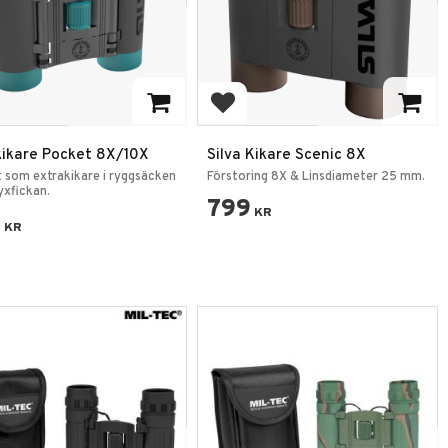
 to favorites
Add to favorites
 kikare Pocket 8X/10X
Silva Kikare Scenic 8X
 som extrakikare i ryggsäcken
Förstoring 8X & Linsdiameter 25 mm.
byxfickan.
799
KR
9
KR