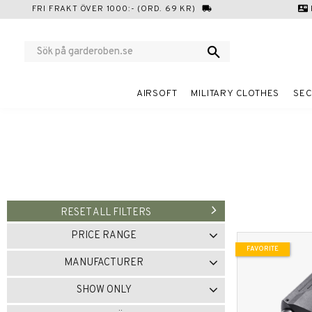
FRI FRAKT ÖVER 1000:- (ORD. 69 KR)
local_shipping
contact_mail
AIRSOFT
MILITARY CLOTHES
SEC
RESET ALL FILTERS
PRICE RANGE
FAVORITE
103
2 520
MANUFACTURER
FOND PRODUKTER
1
SHOW ONLY
MIL-TEC
5
SILVA
2
In stock
5