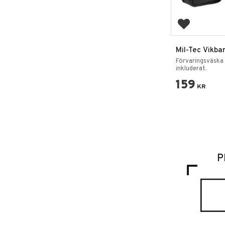
Add to favo
Mil-Tec Vikba
10x25 Svart
Förvaringsväska 
inkluderat.
159
KR
P