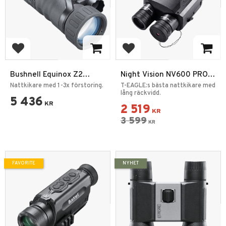
Add to favorites
Add to favorites
Bushnell Equinox Z2
Night Vision NV600 PRO
6x50mm Night Vision
HD Digital Kikare 300m
Nattkikare med 1-3x förstoring.
T-EAGLE:s bästa nattkikare med
Mörkerkikare
lång räckvidd.
5 436
KR
2 519
KR
3 599
KR
FAVORITE
NYHET