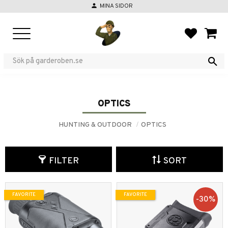
person
MINA SIDOR
Menu
FAVORIT
BASKE
OPTICS
HUNTING & OUTDOOR
OPTICS
FILTER
SORT
FAVORITE
FAVORITE
30
%