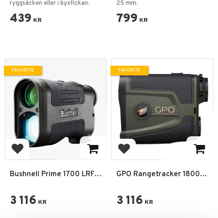
ryggsäcken eller i byxfickan.
25 mm.
439
799
KR
KR
FAVORITE
FAVORITE
Add to favorites
Add to favorites
Bushnell Prime 1700 LRF
GPO Rangetracker 1800
Avståndsmätare 6x24mm
Laser Avståndsmätare 6x
IPX4
3 116
3 116
KR
KR