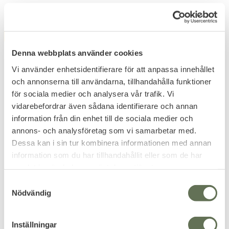
FAVORITE
Denna webbplats använder cookies
Vi använder enhetsidentifierare för att anpassa innehållet
och annonserna till användarna, tillhandahålla funktioner
för sociala medier och analysera vår trafik. Vi
vidarebefordrar även sådana identifierare och annan
information från din enhet till de sociala medier och
Add to favorites
Add to favorites
annons- och analysföretag som vi samarbetar med.
Dessa kan i sin tur kombinera informationen med annan
Monokulär kikare 10x25
UTG Leapers
Flektarn
Kikarsiktesfäste 30mm
information som du har tillhandahållit eller som de har
Förvaringsväska & putsduk
Kikarsiktesfäste från
medföljer.
Medium 9-11mm
Amerikanska Leapers.
samlat in när du har använt deras tjänster.
103
487
KR
KR
S
Nödvändig
a
m
t
Inställningar