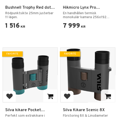
Bushnell Trophy Red dot
Hikmicro Lynx Pro
TRS 1x25 Rödpunktsikte
Värmekamera
Rödpunktsikte 25mm justerbar
En handhållen termisk
11 lägen.
monokulär kamera 256x192
termisk detektor.
1 516
7 999
KR
KR
FAVORITE
FAVORITE
Add to favorites
Add to favorites
Silva kikare Pocket
Silva Kikare Scenic 8X
8X/10X
Perfekt som extrakikare i
Förstoring 8X & Linsdiameter