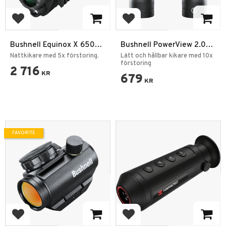
Add to favorites
Add to favorites
Bushnell Equinox X 650
Bushnell PowerView 2.0
Night Vision
10x25 Roof
Nattkikare med 5x förstoring.
Lätt och hållbar kikare med 10x
förstoring
2 716
KR
679
KR
FAVORITE
Add to favorites
Add to favorites