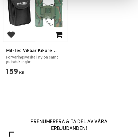
Add to favorites
Mil-Tec Vikbar Kikare
Metall 10x25 Flektarn
Förvaringsväska i nylon samt
putsduk ingår.
159
KR
PRENUMERERA & TA DEL AV VÅRA
ERBJUDANDEN!