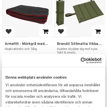
Lägg till i favoriter
Lägg till i favoriter
Armefilt - Mörkgrå med
Brandit Sittmatta Vikbar
Röd Kant 140x205 cm
Camping Hiking Sittdyna
Högkvalitativ och Tålig.
Kudden skyddar dig mot kyla,
fukt & smuts.
399
KR
169
KR
Denna webbplats använder cookies
Vi använder enhetsidentifierare för att anpassa innehållet
och annonserna till användarna, tillhandahålla funktioner
FAVORIT
för sociala medier och analysera vår trafik. Vi
vidarebefordrar även sådana identifierare och annan