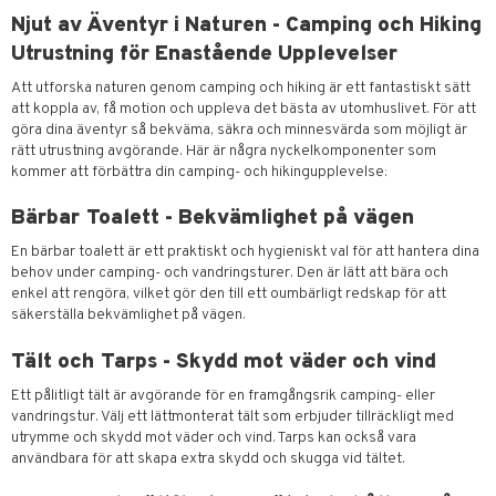
Njut av Äventyr i Naturen - Camping och Hiking
Utrustning för Enastående Upplevelser
Att utforska naturen genom camping och hiking är ett fantastiskt sätt
att koppla av, få motion och uppleva det bästa av utomhuslivet. För att
göra dina äventyr så bekväma, säkra och minnesvärda som möjligt är
rätt utrustning avgörande. Här är några nyckelkomponenter som
kommer att förbättra din camping- och hikingupplevelse:
Bärbar Toalett - Bekvämlighet på vägen
En bärbar toalett är ett praktiskt och hygieniskt val för att hantera dina
behov under camping- och vandringsturer. Den är lätt att bära och
enkel att rengöra, vilket gör den till ett oumbärligt redskap för att
säkerställa bekvämlighet på vägen.
Tält och Tarps - Skydd mot väder och vind
Ett pålitligt tält är avgörande för en framgångsrik camping- eller
vandringstur. Välj ett lättmonterat tält som erbjuder tillräckligt med
utrymme och skydd mot väder och vind. Tarps kan också vara
användbara för att skapa extra skydd och skugga vid tältet.