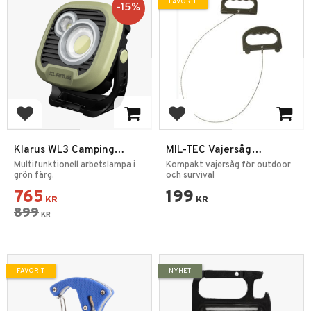
FAVORIT
15
%
Lägg till i favoriter
Lägg till i favoriter
Klarus WL3 Camping
MIL-TEC Vajersåg
Uppladdningsbar
Commando Pocket Wire
Multifunktionell arbetslampa i
Kompakt vajersåg för outdoor
Arbetslampa 13500mAh
grön färg.
Saw
och survival
765
199
KR
KR
899
KR
FAVORIT
NYHET