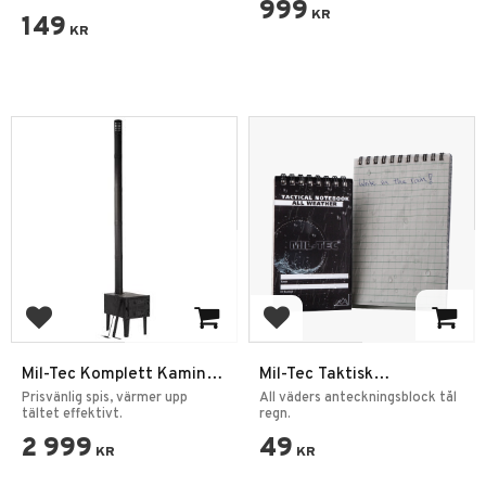
999
KR
149
KR
Lägg till i favoriter
Lägg till i favoriter
Mil-Tec Komplett Kamin
Mil-Tec Taktisk
för tält
Anteckningsblock
Prisvänlig spis, värmer upp
All väders anteckningsblock tål
tältet effektivt.
Vattentålig
regn.
2 999
49
KR
KR