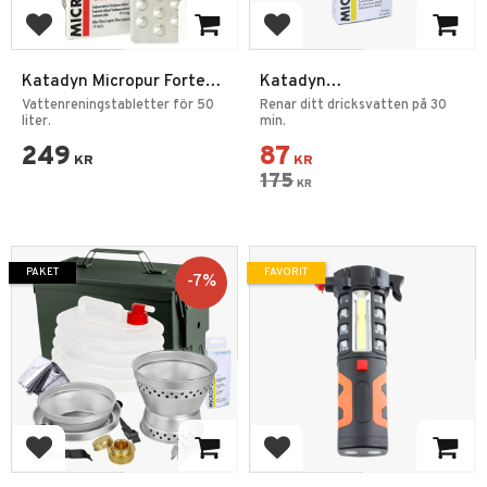
Lägg till i favoriter
Lägg till i favoriter
Katadyn Micropur Forte
Katadyn
Vattenreningstabletter
Vattenreningstabletter
Vattenreningstabletter för 50
Renar ditt dricksvatten på 30
50 st
liter.
Micropur Quick 70 tab
min.
249
87
KR
KR
175
KR
PAKET
FAVORIT
7
%
Lägg till i favoriter
Lägg till i favoriter