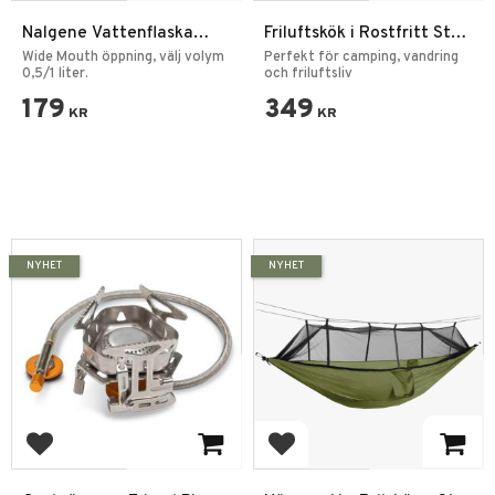
Nalgene Vattenflaska
Friluftskök i Rostfritt Stål
Aubergine Sustain Wide
– Med Väska
Wide Mouth öppning, välj volym
Perfekt för camping, vandring
Mouth
0,5/1 liter.
och friluftsliv
179
349
KR
KR
NYHET
NYHET
Lägg till i favoriter
Lägg till i favoriter