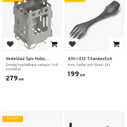
Lägg till i favoriter
Lägg till i favoriter
Vedeldad Spis Hobo
Allt-i-Ett Titanbestick
Friluftskamin Hopfällbar
Smidig hopfällbara vedspis i två
Kniv, Gaffel och Sked i Ett
Stainless Steel
storlekar.
199
KR
279
KR
FAVORIT