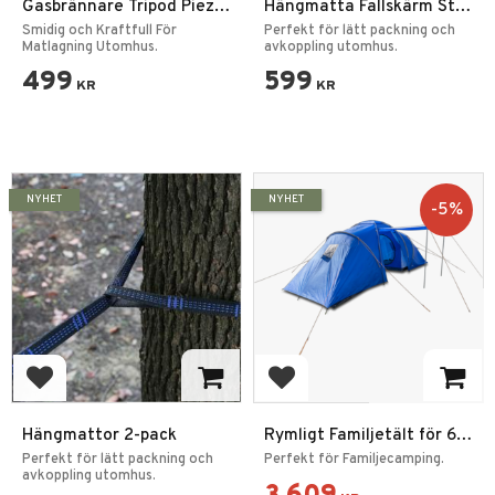
Gasbrännare Tripod Piezo
Hängmatta Fallskärm Stil
3500
med Myggnät
Smidig och Kraftfull För
Perfekt för lätt packning och
Matlagning Utomhus.
avkoppling utomhus.
499
599
KR
KR
NYHET
NYHET
5
%
Lägg till i favoriter
Lägg till i favoriter
Hängmattor 2-pack
Rymligt Familjetält för 6
Personer
Perfekt för lätt packning och
Perfekt för Familjecamping.
avkoppling utomhus.