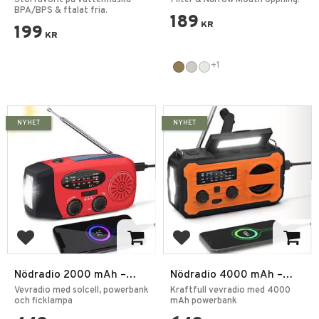
BPA/BPS & ftalat fria.
189
KR
199
KR
+1
NYHET
NYHET
Lägg till i favoriter
Lägg till i favoriter
Nödradio 2000 mAh –
Nödradio 4000 mAh –
AM/FM Vevradio med
AM/FM Vevradio med
Vevradio med solcell, powerbank
Kraftfull vevradio med 4000
Solcell, Powerbank & LED
och ficklampa
Solcell, Powerbank & LED
mAh powerbank