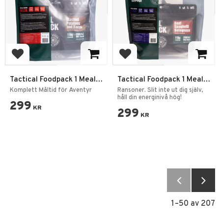
Lägg till i favoriter
Lägg till i favoriter
Tactical Foodpack 1 Meal
Tactical Foodpack 1 Meal
Ration Delta
Ration Echo
Komplett Måltid för Äventyr
Ransoner. Slit inte ut dig själv,
håll din energinivå hög!
299
KR
299
KR
1–
50
av
207