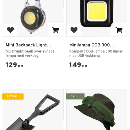
Lägg till i favoriter
Lägg till i favoriter
Mini Backpack Light
Minilampa COB 300
Rescue Lampa
Lumen USB
Multifunktionell överlevnads
Kompakt COB-lampa 300 lumen
lampa med verktyg.
med USB-laddning
129
149
KR
KR
FAVORIT
NYHET