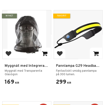
NYHET
FAVORIT
Lägg till i favoriter
Lägg till i favoriter
Myggnät med Integrerade
Pannlampa G29 Headband
Glasögon – Linsnät för
Extreme 1.0
Myggnät med Transparenta
Fantastiskt smidig pannlampa
Jakt, Fiske & Friluftsliv
Glasögon
på 300 lumen.
169
299
KR
KR