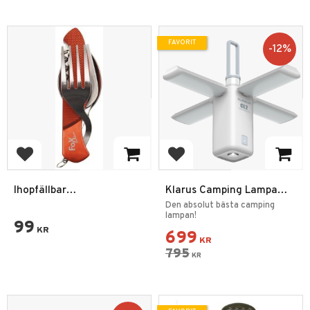
FAVORIT
12
%
Lägg till i favoriter
Lägg till i favoriter
Ihopfällbar
Klarus Camping Lampa
Multifunktionell
Fällbar
Den absolut bästa camping
matbestick
lampan!
99
KR
699
KR
795
KR