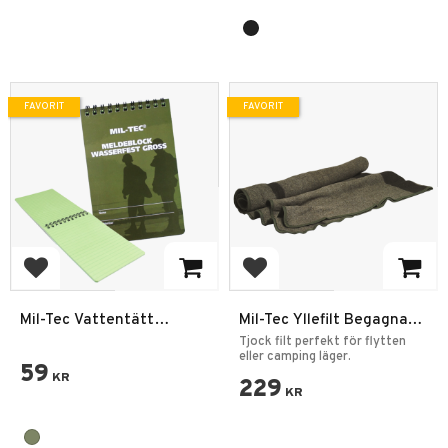
FAVORIT
FAVORIT
Lägg till i favoriter
Lägg till i favoriter
Mil-Tec Vattentätt
Mil-Tec Yllefilt Begagnad
Anteckningsblock
180x140 Grå
Tjock filt perfekt för flytten
Olivgrön
eller camping läger.
59
KR
229
KR