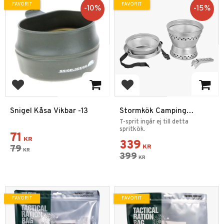
FAVORIT
FAVORIT
10
%
15
%
Lägg till i favoriter
Lägg till i favoriter
Snigel Kåsa Vikbar -13
Stormkök Camping
Aluminium
T-sprit ingår ej till detta
spritkök.
71
KR
339
79
KR
KR
399
KR
FAVORIT
FAVORIT