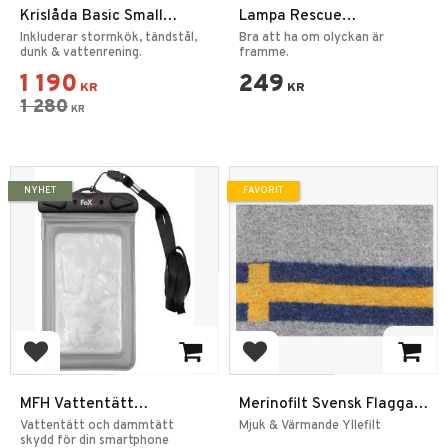
Krislåda Basic Small
Lampa Rescue
Prepping Paket
Arbetslampa
Inkluderar stormkök, tändstål,
Bra att ha om olyckan är
dunk & vattenrening.
framme.
1 190
249
KR
KR
1 280
KR
NYHET
FAVORIT
Lägg till i favoriter
Lägg till i favoriter
MFH Vattentätt
Merinofilt Svensk Flagga
Mobilfodral –
140x205 cm
Vattentätt och dammtätt
Mjuk & Värmande Yllefilt
Transparent/Svart
skydd för din smartphone