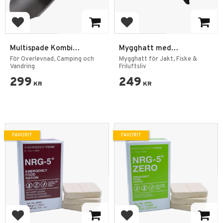
Lägg till i favoriter
Lägg till i favoriter
Multispade Kombi
Mygghatt med
Hopfällbar
Nedfällbart Myggnät –
För Överlevnad, Camping och
Mygghatt för Jakt, Fiske &
Vandring
S/M | Skydd mot Mygg &
Friluftsliv
Knott
299
249
KR
KR
FAVORIT
FAVORIT
Lägg till i favoriter
Lägg till i favoriter