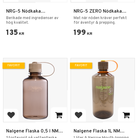
NRG-5 Nödkaka
NRG-5 ZERO Nödkaka
Nödranson 500g
Nödranson 500g Glutenfri
Berikade med ingredienser av
Mat när nöden kräver perfekt
hög kvalitet.
för äventyr & prepping.
135
199
KR
KR
FAVORIT
FAVORIT
Lägg till i favoriter
Lägg till i favoriter
Nalgene Flaska 0,5 l NM
Nalgene Flaska 1L NM
Mocha Sustain
Sustain
Storfavorit på vattenflaska
1 liter & Narrow Mouth öppning.