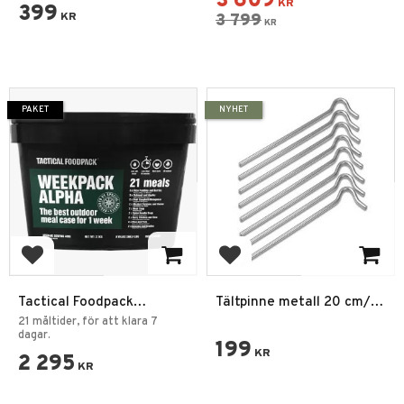
3 609
KR
399
KR
3 799
KR
PAKET
NYHET
Lägg till i favoriter
Lägg till i favoriter
Tactical Foodpack
Tältpinne metall 20 cm/
WeekPack Alpha
5mm, 8-pack
21 måltider, för att klara 7
dagar.
199
KR
2 295
KR