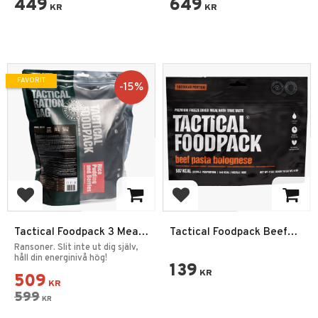
449
649
KR
KR
FAVORIT
15
%
Lägg till i favoriter
Lägg till i favoriter
Tactical Foodpack 3 Meal
Tactical Foodpack Beef
Ration Hotel
Pasta Bolognese
Ransoner. Slit inte ut dig själv,
håll din energinivå hög!
139
KR
509
KR
599
KR