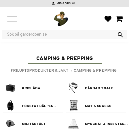
person
MINA SIDOR
Meny
FAVORIT
KUND
CAMPING & PREPPING
FRILUFTSPRODUKTER & JAKT
CAMPING & PREPPING
KRISLÅDA
BÄRBAR TOALETT
FÖRSTA HJÄLPEN IFAK
MAT & SNACKS
MILITÄRTÄLT
MYGGNÄT & INSEKTSSKYDD