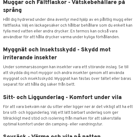
Muggar och Fältflaskor - Vätskebehållare på
språng
Håll dig hydrerad under dina äventyr med hjälp av en pålitlig mugg eller
fältflaska. Välj en läckagesäker och hållbar behållare som du enkelt kan
fylla med vatten eller andra drycker. En termos kan också vara
användbar för att hålla drycker varma under kyliga förhållanden.
Myggnät och Insektsskydd - Skydd mot
irriterande insekter
Under sommarsäsongen kan insekter vara ett störande inslag. Se till
att skydda dig mot myggor och andra insekter genom att använda
myggnät och insektsskydd. Myggnät kan fästas över tältet eller bäras
separat för att hålla dig säker från bett.
Sitt- och Liggunderlag - Komfort under vila
För att vara bekväm när du sitter eller ligger ner är det viktigt att ha ett
bra sitt- och liggunderlag. Välj ett lätt bärbart underlag som ger
tillräckligt med stöd och isolering från marken för att säkerställa
optimal komfort under din camping- eller vandringstur.
Sovsäck - Värme och vila på natten