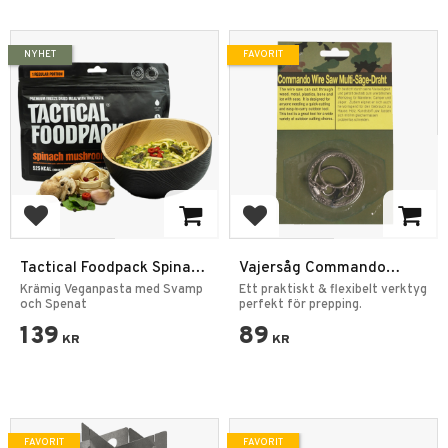
NYHET
FAVORIT
Lägg till i favoriter
Lägg till i favoriter
Tactical Foodpack Spinach
Vajersåg Commando
Mushroom Pasta
Pocket Wire Saw
Krämig Veganpasta med Svamp
Ett praktiskt & flexibelt verktyg
och Spenat
perfekt för prepping.
139
89
KR
KR
FAVORIT
FAVORIT