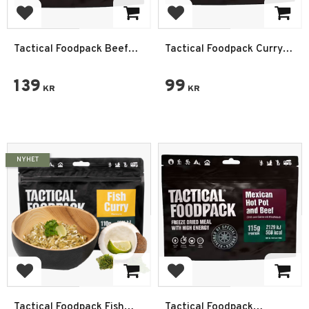
Lägg till i favoriter
Lägg till i favoriter
Tactical Foodpack Beef
Tactical Foodpack Curry
Spaghetti Bolognese
Chicken and Rice
139
99
KR
KR
NYHET
Lägg till i favoriter
Lägg till i favoriter
Tactical Foodpack Fish
Tactical Foodpack