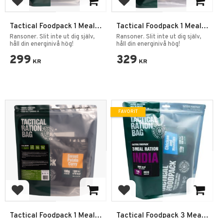
Lägg till i favoriter
Lägg till i favoriter
Tactical Foodpack 1 Meal
Tactical Foodpack 1 Meal
Ration Echo
Ration Foxtrot
Ransoner. Slit inte ut dig själv,
Ransoner. Slit inte ut dig själv,
håll din energinivå hög!
håll din energinivå hög!
299
329
KR
KR
FAVORIT
Lägg till i favoriter
Lägg till i favoriter
Tactical Foodpack 1 Meal
Tactical Foodpack 3 Meal