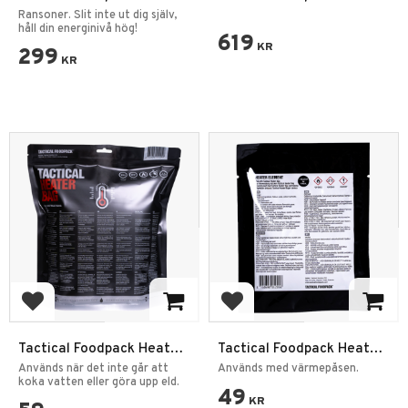
Ration Vegan
Ration India
Ransoner. Slit inte ut dig själv,
håll din energinivå hög!
619
KR
299
KR
Lägg till i favoriter
Lägg till i favoriter
Tactical Foodpack Heater
Tactical Foodpack Heater
Bag with Element
Element
Används när det inte går att
Används med värmepåsen.
koka vatten eller göra upp eld.
49
KR