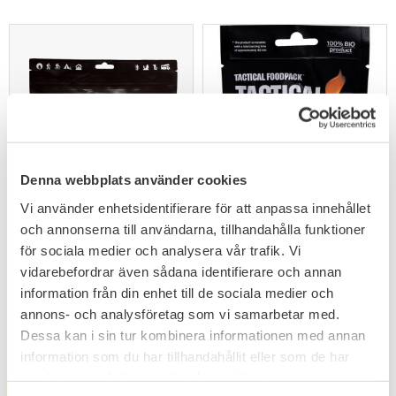
Denna webbplats använder cookies
Lägg till i favoriter
Lägg till i favoriter
Vi använder enhetsidentifierare för att anpassa innehållet
och annonserna till användarna, tillhandahålla funktioner
Tactical Foodpack Sweet
Tactical Foodpack Tactical
för sociala medier och analysera vår trafik. Vi
Potato Curry
Fire Pot
Huvudrätt. Tillsätt endast
Idealisk för att värma 10 st
vatten, klar på 6 minuter.
Tactical Foodpacks.
vidarebefordrar även sådana identifierare och annan
119
79
information från din enhet till de sociala medier och
KR
KR
annons- och analysföretag som vi samarbetar med.
Dessa kan i sin tur kombinera informationen med annan
information som du har tillhandahållit eller som de har
samlat in när du har använt deras tjänster.
FAVORIT
FAVORIT