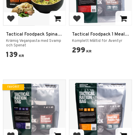
Lägg till i favoriter
Lägg till i favoriter
Tactical Foodpack Spinach
Tactical Foodpack 1 Meal
Mushroom Pasta
Ration Delta
Krämig Veganpasta med Svamp
Komplett Måltid för Äventyr
och Spenat
299
KR
139
KR
FAVORIT