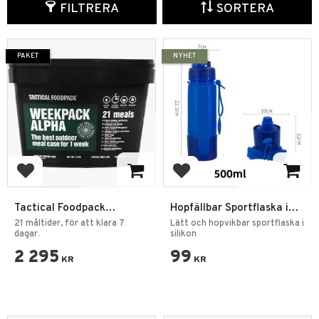
FILTRERA
SORTERA
PAKET
NYHET
Lägg till i favoriter
Lägg till i favoriter
Tactical Foodpack
Hopfällbar Sportflaska i
WeekPack Alpha
Mjuk Silikon 500 ml blå
21 måltider, för att klara 7
Lätt och hopvikbar sportflaska i
dagar.
silikon
2 295
99
KR
KR