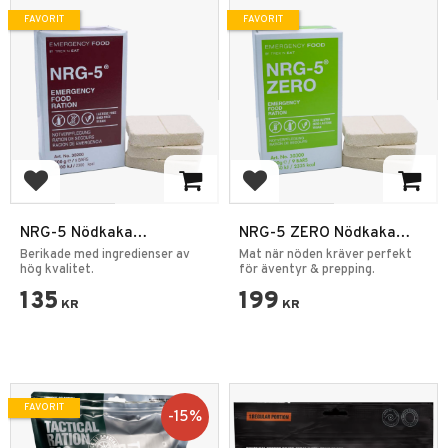
FAVORIT
FAVORIT
Lägg till i favoriter
Lägg till i favoriter
NRG-5 Nödkaka
NRG-5 ZERO Nödkaka
Nödranson 500g
Nödranson 500g Glutenfri
Berikade med ingredienser av
Mat när nöden kräver perfekt
hög kvalitet.
för äventyr & prepping.
135
199
KR
KR
FAVORIT
15
%