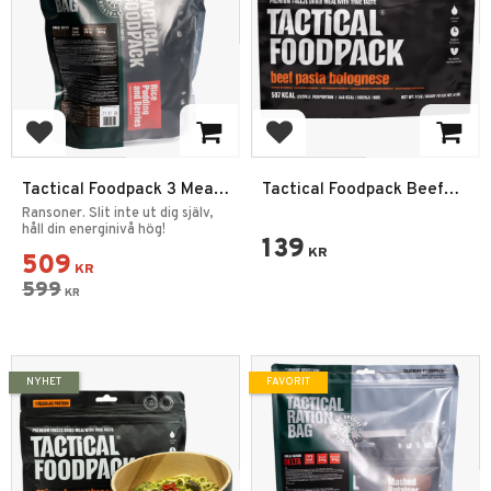
Lägg till i favoriter
Lägg till i favoriter
Tactical Foodpack 3 Meal
Tactical Foodpack Beef
Ration Hotel
Pasta Bolognese
Ransoner. Slit inte ut dig själv,
håll din energinivå hög!
139
KR
509
KR
599
KR
NYHET
FAVORIT