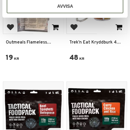
AVVISA
Lägg till i favoriter
Lägg till i favoriter
Outmeals Flameless
Trek'n Eat Kryddburk 4
Heater
fack Nyckelring
19
48
KR
KR