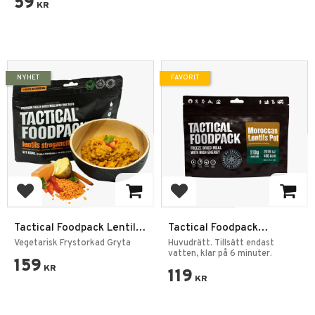
59
KR
NYHET
FAVORIT
Lägg till i favoriter
Lägg till i favoriter
Tactical Foodpack Lentils
Tactical Foodpack
Stroganoff
Moroccan Lentils Pot
Vegetarisk Frystorkad Gryta
Huvudrätt. Tillsätt endast
vatten, klar på 6 minuter.
159
KR
119
KR