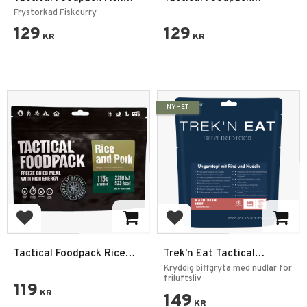
Curry and Rice
Mexican Hot Pot and Beef
Frystorkad Fiskcurry
129
129
KR
KR
NYHET
Lägg till i favoriter
Lägg till i favoriter
Tactical Foodpack Rice
Trek'n Eat Tactical
and Pork
Foodpack Kryddig
Kryddig biffgryta med nudlar för
Nötköttsgryta med Nudlar
friluftsliv
119
KR
149
KR