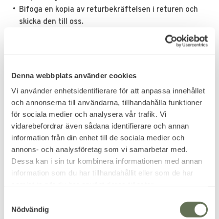
Bifoga en kopia av returbekräftelsen i returen och
skicka den till oss.
Denna webbplats använder cookies
Vi använder enhetsidentifierare för att anpassa innehållet
och annonserna till användarna, tillhandahålla funktioner
för sociala medier och analysera vår trafik. Vi
vidarebefordrar även sådana identifierare och annan
information från din enhet till de sociala medier och
annons- och analysföretag som vi samarbetar med.
Dessa kan i sin tur kombinera informationen med annan
information som du har tillhandahållit eller som de har
samlat in när du har använt deras tjänster.
S
Nödvändig
a