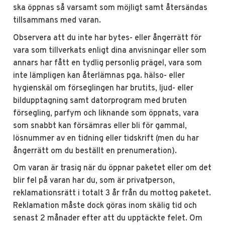
ska öppnas så varsamt som möjligt samt återsändas
tillsammans med varan.
Observera att du inte har bytes- eller ångerrätt för
vara som tillverkats enligt dina anvisningar eller som
annars har fått en tydlig personlig prägel, vara som
inte lämpligen kan återlämnas pga. hälso- eller
hygienskäl om förseglingen har brutits, ljud- eller
bildupptagning samt datorprogram med bruten
försegling, parfym och liknande som öppnats, vara
som snabbt kan försämras eller bli för gammal,
lösnummer av en tidning eller tidskrift (men du har
ångerrätt om du beställt en prenumeration).
Om varan är trasig när du öppnar paketet eller om det
blir fel på varan har du, som är privatperson,
reklamationsrätt i totalt 3 år från du mottog paketet.
Reklamation måste dock göras inom skälig tid och
senast 2 månader efter att du upptäckte felet. Om