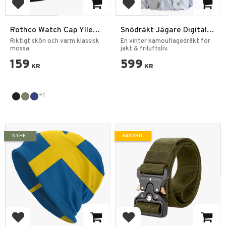
Lägg till i favoriter
Lägg till i favoriter
Rothco Watch Cap Ylle
Snödräkt Jägare Digital
Mössa
Vinter Kamouflage
Riktigt skön och varm klassisk
En vinter kamouflagedräkt för
mössa.
jakt & friluftsliv.
159
599
KR
KR
+1
NYHET
FAVORIT
Lägg till i favoriter
Lägg till i favoriter