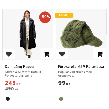
FAVORIT
50
%
Lägg till i favoriter
Lägg till i favoriter
Dam Lång Kappa
Försvarets M59 Pälsmössa
Stilren & Slitstark Bomull-
Populär vinterkeps med
Polyesterblandning
öronskydd.
245
99
KR
KR
490
KR