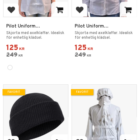
Lägg till i favoriter
Lägg till i favoriter
Pilot Uniform
Pilot Uniform
Kortärmsskjorta Vit Dam
Långärmsskjorta Vit Dam
Skjorta med axelklaffar. Idealisk
Skjorta med axelklaffar. Idealisk
för enhetlig klädsel.
- Storlek 46
för enhetlig klädsel.
125
125
KR
KR
249
249
KR
KR
FAVORIT
FAVORIT