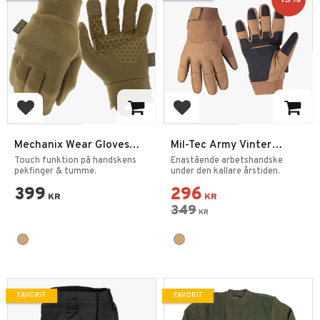
Lägg till i favoriter
Lägg till i favoriter
Mechanix Wear Gloves
Mil-Tec Army Vinter
Coldwork Base Layer
Handskar
Touch funktion på handskens
Enastående arbetshandske
Coyote
pekfinger & tumme.
under den kallare årstiden.
399
296
KR
KR
349
KR
FAVORIT
FAVORIT