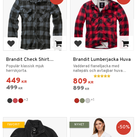
Lägg till i favoriter
Lägg till i favoriter
Brandit Check Shirt
Brandit Lumberjacka Huva
Flanellskjorta
Populär klassisk mjuk
Vadderad flanelljacka med
herrskjorta.
nallepäls och avtagbar huva
med dragsko.
449
809
KR
KR
499
899
KR
KR
+3
+1
FAVORIT
NYHET
50
%