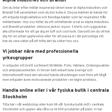
Alpha Industries och Brandit
Om du letar efter militär inspirerad street wear är Alpha Industries och
Brandit två varumärken som du bör kolla in. Dessa märken är kända för
att erbjuda högkvalitativa och trendiga kläder som tar inspiration från
militärkläder. Hos oss hittar du ett omfattande urval av Alpha Industries
och Brandit produkter, inklusive jackor, byxor, t-shirts och ryggsäckar,
alla utformade för att ge dig en tuff och cool look. Oavsett om du vill klä
dig för en urban upplevelse eller för att passa in i din personliga stil,
kan du vara säker på att hitta det du söker hos oss.
Vi jobbar nära med professionella
yrkesgrupper
Vi erbjuder ett brett sortiment till Militär, Polis, Väktare, Ordningsvakter
och ambulansenheten. Vi förser helt enkelt hela Sverige och
internationellt med den absolut bästa utrustningen som finns att tillgå
men erbjuder även motsvarande produkter i en lägre prisklass.
Handla online eller i vår fysiska butik i centrala
Stockholm
Titta här i vår webbshop eller kom till vår fysiska butik mitt i centrala
Stockholm och upplev alla våra ca 14.000 produkter på plats. Vi har