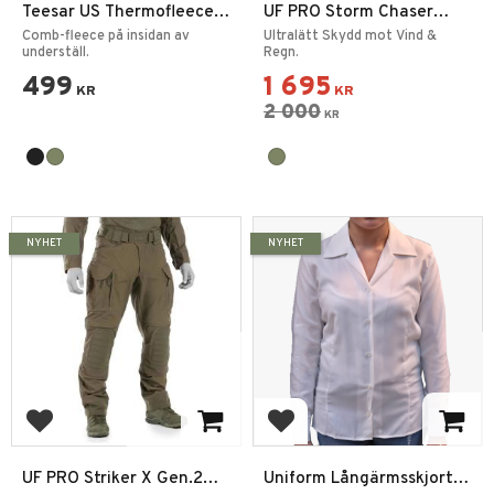
Teesar US Thermofleece
UF PRO Storm Chaser
Underställ GEN 3
Windbreaker Jacka
Comb-fleece på insidan av
Ultralätt Skydd mot Vind &
underställ.
Regn.
499
1 695
KR
KR
2 000
KR
NYHET
NYHET
Lägg till i favoriter
Lägg till i favoriter
UF PRO Striker X Gen.2
Uniform Långärmsskjorta