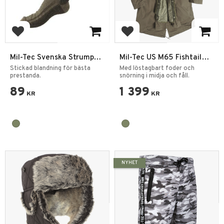
Lägg till i favoriter
Lägg till i favoriter
Mil-Tec Svenska Strumpor
Mil-Tec US M65 Fishtail
för kängor
Vintage Parkas
Stickad blandning för bästa
Med löstagbart foder och
prestanda.
snörning i midja och fåll.
89
1 399
KR
KR
NYHET