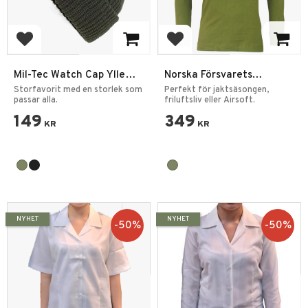
Lägg till i favoriter
Lägg till i favoriter
Mil-Tec Watch Cap Ylle
Norska Försvarets
Mössa Olles brorsa
Thermal Tröja Olivgrön
Storfavorit med en storlek som
Perfekt för jaktsäsongen,
passar alla.
friluftsliv eller Airsoft.
149
349
KR
KR
NYHET
NYHET
50
%
50
%