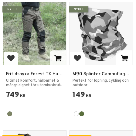
NYHET
NYHET
Lägg till i favoriter
Lägg till i favoriter
Fritidsbyxa Forest TX Hunt
M90 Splinter Camouflage
Unisex
Halsduk Multifunktionell
Ultimat komfort, hållbarhet &
Perfekt för löpning, cykling och
mångsidighet för utomhusbruk.
Neck Gaiter
outdoor.
749
149
KR
KR