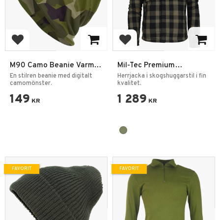
Lägg till i favoriter
Lägg till i favoriter
M90 Camo Beanie Varm &
Mil-Tec Premium
Stretchig Mössa One Size
Lumberjacket Rutig
En stilren beanie med digitalt
Herrjacka i skogshuggarstil i fin
camomönster.
Svart/Olivgrön
kvalitet.
149
1 289
KR
KR
FAVORIT
FAVORIT