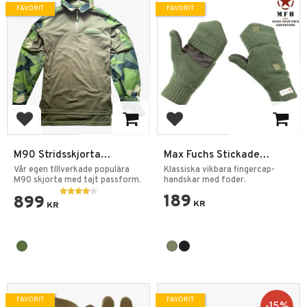
FAVORIT
FAVORIT
Lägg till i favoriter
Lägg till i favoriter
M90 Stridsskjorta
Max Fuchs Stickade
Snabbtorkande
Vantar 3M Thinsulate
Vår egen tlllverkade populära
Klassiska vikbara fingercap-
M90 skjorta med tajt passform.
handskar med foder.
189
899
KR
KR
FAVORIT
FAVORIT
15
%