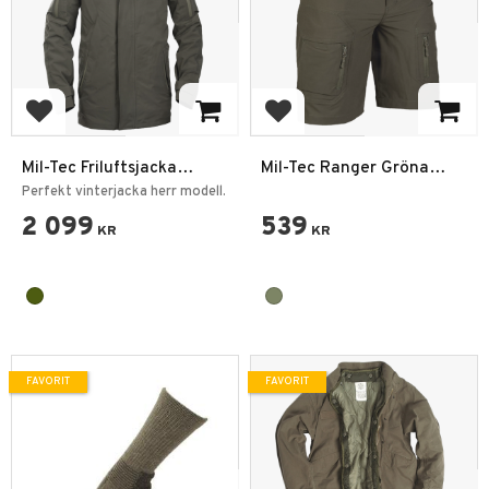
Lägg till i favoriter
Lägg till i favoriter
Mil-Tec Friluftsjacka
Mil-Tec Ranger Gröna
Vattentät Fleece Foder
Elastiska Assault Shorts
Perfekt vinterjacka herr modell.
2 099
539
KR
KR
FAVORIT
FAVORIT