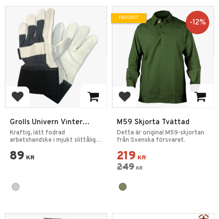
FAVORIT
12
%
Lägg till i favoriter
Lägg till i favoriter
Grolls Univern Vinter
M59 Skjorta Tvättad
Arbetshandskar Nötläder
Kraftig, lätt fodrad
Detta är original M59-skjortan
arbetshandske i mjukt slittålig
från Svenska försvaret.
nötläder.
89
219
KR
KR
249
KR