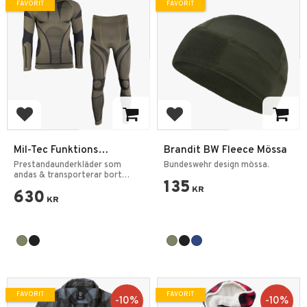
FAVORIT
FAVORIT
Lägg till i favoriter
Lägg till i favoriter
Mil-Tec Funktions
Brandit BW Fleece Mössa
Underställ Performance
Prestandaunderkläder som
Bundeswehr design mössa.
4-vägs stretch
andas & transporterar bort
135
fukt.
KR
630
KR
FAVORIT
FAVORIT
10
%
10
%