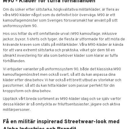
M90 - Kläder för tuffa förhållanden
Om du söker efter slitstarka, högkvalitativa militärkläder, är flera av
våra M90 kläder något som du definitivt bör överväga. M90 är ett
kamouflagemönster som Sveriges försvarsmakt har använt på sitt
uniformssystem 90.
Hos oss hittar du ett omfattande urval i M90 kamouflage, inklusive
jackor, byxor, t-shirts och tyger, de flesta är utformade för att möta de
krävande kraven som ställs på militärkläder. Våra M90-kläder är kända
för att vara extremt slitstarka och praktiska, vilket gör dem till en
utmärkt investering för alla som behöver kläder som klarar av tuffa
förhållanden.
Vi erbjuder varianter på uniformssystem 90, både det klassiska M90
kamouflagemönstret men också svart, så att du kan anpassa dina
kläder efter dina behov. Vi har också ett brett utbud av storlekar och
passformer, så att du kan hitta kläder som passar perfekt för din
kroppsform och dina behov.
Upptäck vårt breda sortiment av M90-kläder idag och se själv varför
dessa kläder är så omtyckta av friluftsentusiaster, jägare och aktiva
militärpersoner.
Få en militär inspirerad Streetwear-look med