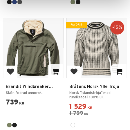
FAVORIT
15
%
Lägg till i favoriter
Lägg till i favoriter
Brandit Windbreaker
Bråtens Norsk Ylle Tröja
Sherpa
Skön fodrad annorak.
Norsk "Islandströja" med
rundkrage i 100% ull.
739
KR
1 529
KR
1 799
KR