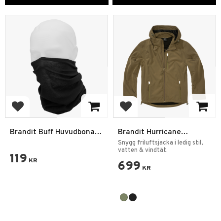
Lägg till i favoriter
Lägg till i favoriter
Brandit Buff Huvudbonad
Brandit Hurricane
Halsduk
Softshell Herrjacka
Snygg friluftsjacka i ledig stil,
vatten & vindtät.
119
KR
699
KR