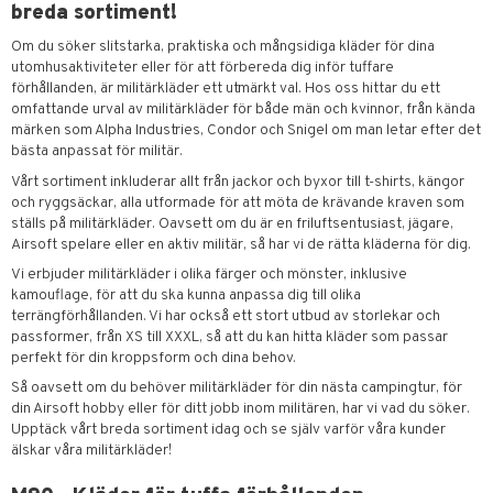
breda sortiment!
Om du söker slitstarka, praktiska och mångsidiga kläder för dina
utomhusaktiviteter eller för att förbereda dig inför tuffare
förhållanden, är militärkläder ett utmärkt val. Hos oss hittar du ett
omfattande urval av militärkläder för både män och kvinnor, från kända
märken som Alpha Industries, Condor och Snigel om man letar efter det
bästa anpassat för militär.
Vårt sortiment inkluderar allt från jackor och byxor till t-shirts, kängor
och ryggsäckar, alla utformade för att möta de krävande kraven som
ställs på militärkläder. Oavsett om du är en friluftsentusiast, jägare,
Airsoft spelare eller en aktiv militär, så har vi de rätta kläderna för dig.
Vi erbjuder militärkläder i olika färger och mönster, inklusive
kamouflage, för att du ska kunna anpassa dig till olika
terrängförhållanden. Vi har också ett stort utbud av storlekar och
passformer, från XS till XXXL, så att du kan hitta kläder som passar
perfekt för din kroppsform och dina behov.
Så oavsett om du behöver militärkläder för din nästa campingtur, för
din Airsoft hobby eller för ditt jobb inom militären, har vi vad du söker.
Upptäck vårt breda sortiment idag och se själv varför våra kunder
älskar våra militärkläder!