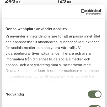
249
129
KR
KR
+6
Denna webbplats använder cookies
FAVORIT
FAVORIT
Vi använder enhetsidentifierare för att anpassa innehållet
30
%
och annonserna till användarna, tillhandahålla funktioner
för sociala medier och analysera vår trafik. Vi
vidarebefordrar även sådana identifierare och annan
information från din enhet till de sociala medier och
annons- och analysföretag som vi samarbetar med.
Dessa kan i sin tur kombinera informationen med annan
Lägg till i favoriter
Lägg till i favoriter
information som du har tillhandahållit eller som de har
samlat in när du har använt deras tjänster.
Brandit M65 Giant
Brandit Marsh Lake Parka
S
Fältjacka
Vintage jacka helsäsong.
Vinter Parka med kviltat foder.
Nödvändig
a
1 099
1 049
KR
KR
m
1 499
KR
t