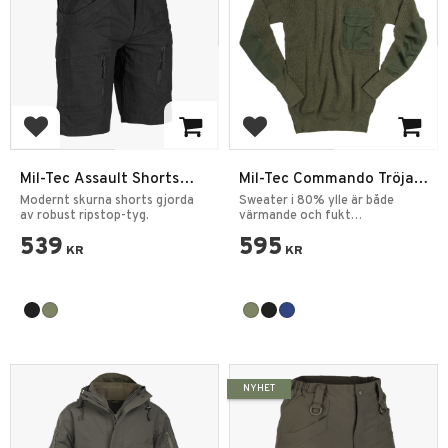
Lägg till i favoriter
Lägg till i favoriter
Mil-Tec Assault Shorts
Mil-Tec Commando Tröja
Ripstop
NATO Ylleblandning
Modernt skurna shorts gjorda
Sweater i 80% ylle är både
av robust ripstop-tyg.
värmande och fukt
transporterande.
539
595
KR
KR
NYHET