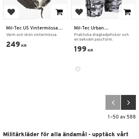
Lägg till i favoriter
Lägg till i favoriter
Mil-Tec US Vintermössa
Mil-Tec Urban
Konstgjord päls
träningshorts
Varm och skön vintermössa.
Praktiska dragkedjefickor och
en bekväm passform.
249
KR
199
KR
1–
50
av
588
Militärkläder för alla ändamål - upptäck vårt