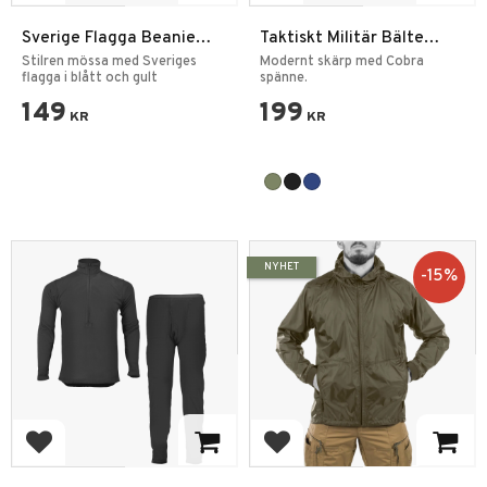
Sverige Flagga Beanie
Taktiskt Militär Bälte
Mössa One size
Quick Release
Stilren mössa med Sveriges
Modernt skärp med Cobra
flagga i blått och gult
spänne.
149
199
KR
KR
NYHET
15
%
Lägg till i favoriter
Lägg till i favoriter