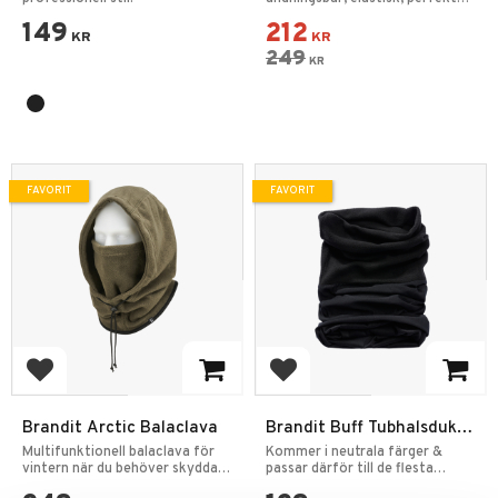
för utomhusaktiviteter.
149
212
KR
KR
249
KR
FAVORIT
FAVORIT
Lägg till i favoriter
Lägg till i favoriter
Brandit Arctic Balaclava
Brandit Buff Tubhalsduk
Multifunktion Fleece
Multifunktionell balaclava för
Kommer i neutrala färger &
vintern när du behöver skydda
passar därför till de flesta
ansiktet.
jackor i olika färger.