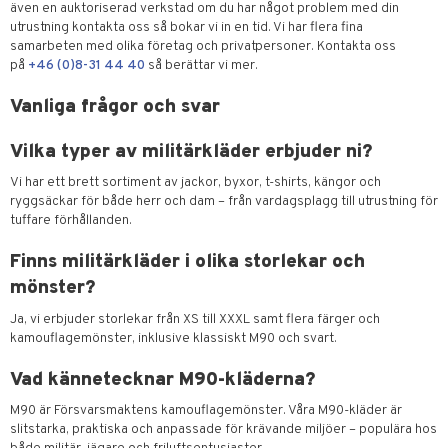
även en auktoriserad verkstad om du har något problem med din
utrustning kontakta oss så bokar vi in en tid. Vi har flera fina
samarbeten med olika företag och privatpersoner. Kontakta oss
på
+46 (0)8-31 44 40
så berättar vi mer.
Vanliga frågor och svar
Vilka typer av militärkläder erbjuder ni?
Vi har ett brett sortiment av jackor, byxor, t-shirts, kängor och
ryggsäckar för både herr och dam – från vardagsplagg till utrustning för
tuffare förhållanden.
Finns militärkläder i olika storlekar och
mönster?
Ja, vi erbjuder storlekar från XS till XXXL samt flera färger och
kamouflagemönster, inklusive klassiskt M90 och svart.
Vad kännetecknar M90-kläderna?
M90 är Försvarsmaktens kamouflagemönster. Våra M90-kläder är
slitstarka, praktiska och anpassade för krävande miljöer – populära hos