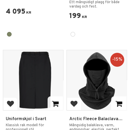
Combat Byxa
Vit Dam
Ett mångsidigt plagg för både
vardag och fest.
4 095
KR
199
KR
15
%
Lägg till i favoriter
Lägg till i favoriter
Uniformskjol i Svart
Arctic Fleece Balaclava
Ski Mask Svart
Klassisk rak modell för
Mångsidig balaklava, varm,
professionell stil.
andningsbar, elastisk, perfekt