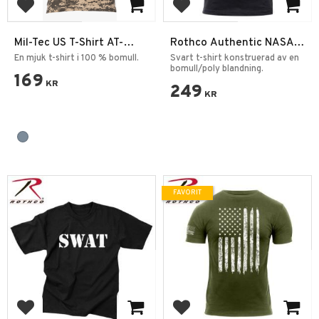
Lägg till i favoriter
Lägg till i favoriter
Mil-Tec US T-Shirt AT-
Rothco Authentic NASA
digital Camo
logo T-shirt
En mjuk t-shirt i 100 % bomull.
Svart t-shirt konstruerad av en
bomull/poly blandning.
169
KR
249
KR
FAVORIT
Lägg till i favoriter
Lägg till i favoriter