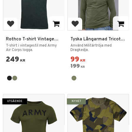
Lägg till i favoriter
Lägg till i favoriter
Rothco T-shirt Vintage
Tyska Långarmad Tricot
Army Air Corps
Tröja begagnad
T-shirt i vintagestil med Army
Använd Militärtröja med
Air Corps logga.
Dragkedja.
249
99
KR
KR
199
KR
UTGÅENDE
NYHET