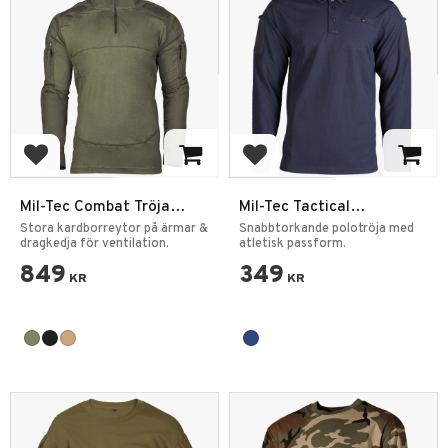
Lägg till i favoriter
Lägg till i favoriter
Mil-Tec Combat Tröja
Mil-Tec Tactical
Chimera
Långärmad Pikétröja
Stora kardborreytor på ärmar &
Snabbtorkande polotröja med
dragkedja för ventilation.
atletisk passform.
849
349
KR
KR