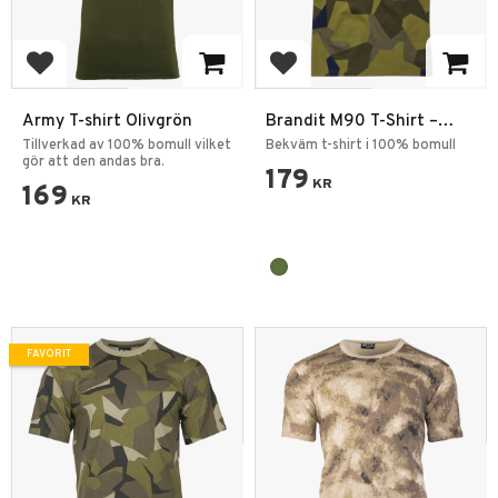
Lägg till i favoriter
Lägg till i favoriter
Army T-shirt Olivgrön
Brandit M90 T-Shirt –
Bomull T-Shirt
Tillverkad av 100% bomull vilket
Bekväm t-shirt i 100% bomull
gör att den andas bra.
179
KR
169
KR
FAVORIT