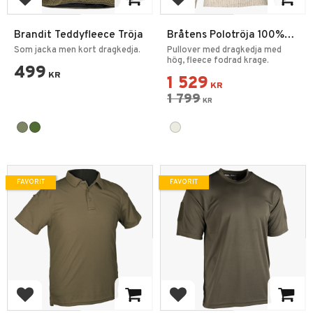
Lägg till i favoriter
Lägg till i favoriter
Brandit Teddyfleece Tröja
Bråtens Polotröja 100%
Ull
Som jacka men kort dragkedja.
Pullover med dragkedja med
hög, fleece fodrad krage.
499
KR
1 529
KR
1 799
KR
FAVORIT
FAVORIT
Lägg till i favoriter
Lägg till i favoriter