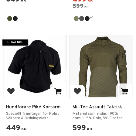
KR
KR
599
KR
+1
UTGÅENDE
Lägg till i favoriter
Lägg till i favoriter
Hundförare Piké Kortärm
Mil-Tec Assault Taktisk
Fälttröja
Speciellt framtagen för Polis,
Material som andas i 90%
Väktare & Ordningsvakt.
bomull, 5% Poly, 5% Elastan.
449
599
KR
KR