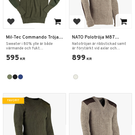
Lägg till i favoriter
Lägg till i favoriter
Mil-Tec Commando Tröja
NATO Polotröja M87
NATO Ylleblandning
Original Heather Mix
Sweater i 80% ylle är både
Natotröjan är ribbstickad samt
värmande och fukt
är förstärkt vid axlar och
transporterande.
armbågar.
595
899
KR
KR
FAVORIT