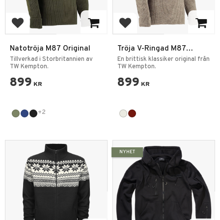
Lägg till i favoriter
Lägg till i favoriter
Natotröja M87 Original
Tröja V-Ringad M87
Original
Tillverkad i Storbritannien av
En brittisk klassiker original från
TW Kempton.
TW Kempton.
899
899
KR
KR
+2
NYHET