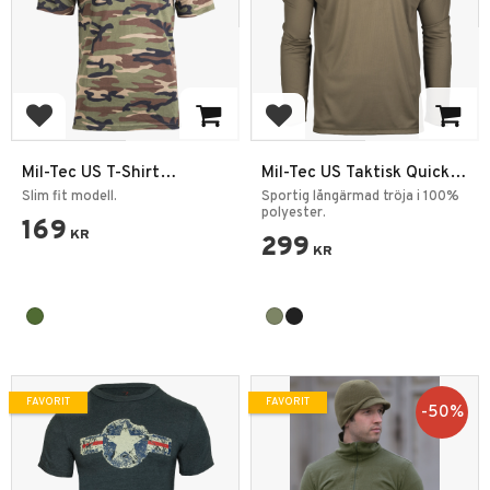
Lägg till i favoriter
Lägg till i favoriter
Mil-Tec US T-Shirt
Mil-Tec US Taktisk Quick
Woodland
Dry Långärmad T-shirt
Slim fit modell.
Sportig långärmad tröja i 100%
polyester.
169
KR
299
KR
FAVORIT
FAVORIT
50
%