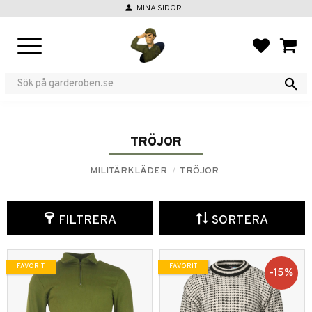
person
MINA SIDOR
Meny
FAVORIT
KUND
TRÖJOR
MILITÄRKLÄDER
TRÖJOR
FILTRERA
SORTERA
FAVORIT
FAVORIT
15
%