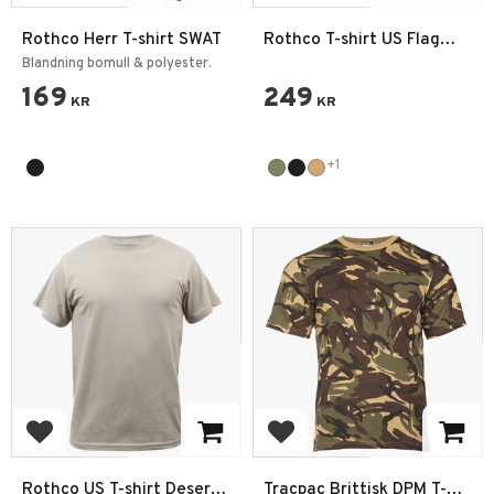
Rothco Herr T-shirt SWAT
Rothco T-shirt US Flag
Athletic
Blandning bomull & polyester.
169
249
KR
KR
+1
Lägg till i favoriter
Lägg till i favoriter
Rothco US T-shirt Desert
Tracpac Brittisk DPM T-