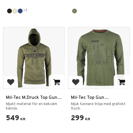
+3
Lägg till i favoriter
Lägg till i favoriter
Mil-Tec M.Druck Top Gun
Mil-Tec Top Gun
Hoodie Tröja
Långärmad T-shirt
Mjukt material för en bekväm
Mjuk tunnare tröja med grafiskt
känsla.
tryck.
549
299
KR
KR