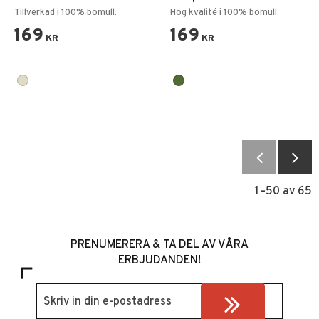
Sand
shirt Woodland
Tillverkad i 100% bomull.
Hög kvalité i 100% bomull.
169
169
KR
KR
1–
50
av
65
PRENUMERERA & TA DEL AV VÅRA
ERBJUDANDEN!