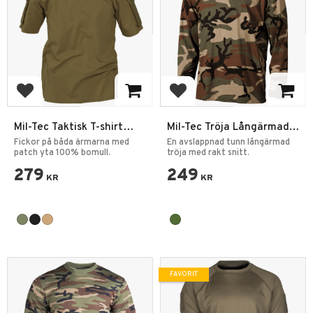
Lägg till i favoriter
Lägg till i favoriter
Mil-Tec Taktisk T-shirt
Mil-Tec Tröja Långärmad
Enfärgad Bomull
Woodland
Fickor på båda ärmarna med
En avslappnad tunn långärmad
patch yta 100% bomull.
tröja med rakt snitt.
279
249
KR
KR
FAVORIT