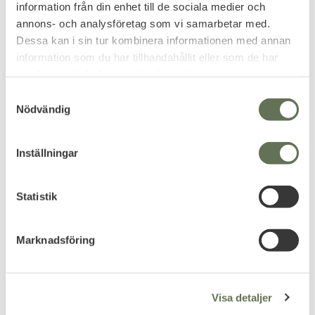
information från din enhet till de sociala medier och
annons- och analysföretag som vi samarbetar med.
FAVORIT
Dessa kan i sin tur kombinera informationen med annan
information som du har tillhandahållit eller som de har
samlat in när du har använt deras tjänster.
S
Nödvändig
a
m
t
Lägg till i favoriter
Lägg till i favoriter
Inställningar
y
Vintage Industries Hoodie
Brandit Marine Pullover
c
Tröja
Bra material blandning gör den
Pullover med högstängande,
k
Statistik
robust.
tjock krage med dragkedja.
e
749
449
s
KR
KR
Marknadsföring
v
a
l
Visa detaljer