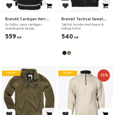
Lägg till i favoriter
Lägg till i favoriter
Brandit Cardigan Herr
Brandit Tactical Sweat
Norweger Norsk Kofta
Jacket Fleecefodrad med
En tidlös, varm cardigan i
Taktisk hoodie med fleece &
skandinavisk design.
hoodie
många fickor
559
540
KR
KR
FAVORIT
FAVORIT
15
%