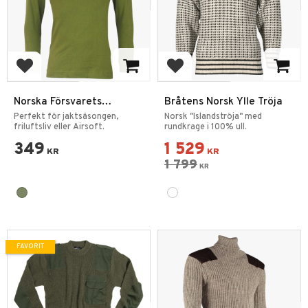
Lägg till i favoriter
Lägg till i favoriter
Norska Försvarets
Bråtens Norsk Ylle Tröja
Thermal Tröja Olivgrön
Perfekt för jaktsäsongen,
Norsk "Islandströja" med
friluftsliv eller Airsoft.
rundkrage i 100% ull.
349
1 529
KR
KR
1 799
KR
FAVORIT