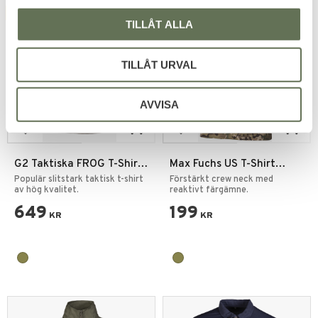
FAVORIT
FAVORIT
TILLÅT ALLA
TILLÅT URVAL
AVVISA
Lägg till i favoriter
Lägg till i favoriter
G2 Taktiska FROG T-Shirt
Max Fuchs US T-Shirt
Långärmad
Kortärmad
Populär slitstark taktisk t-shirt
Förstärkt crew neck med
av hög kvalitet.
reaktivt färgämne.
649
199
KR
KR