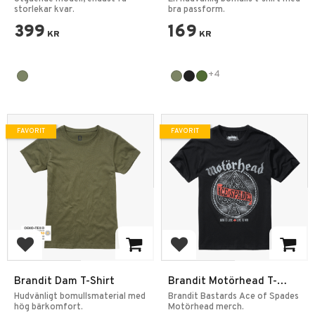
storlekar kvar.
bra passform.
399
169
KR
KR
+4
FAVORIT
FAVORIT
Lägg till i favoriter
Lägg till i favoriter
Brandit Dam T-Shirt
Brandit Motörhead T-
Shirt Ace of Spades
Hudvänligt bomullsmaterial med
Brandit Bastards Ace of Spades
hög bärkomfort.
Motörhead merch.