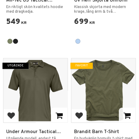
Mil-Tec US Tactical
OV Herr Skjorta Uniform
Ranger Hoodie Tröja
En riktigt skön kvalitets hoodie
Klassisk skjorta med modern
med dragkedja.
krage, lång ärm & två
bröstfickor med guld knapp.
549
699
KR
KR
UTGÅENDE
FAVORIT
Lägg till i favoriter
Lägg till i favoriter
Under Armour Tactical
Brandit Barn T-Shirt
Performance Polo Shirt
Utgående modell, endast få
En hudvänlig bomulls t-shirt med