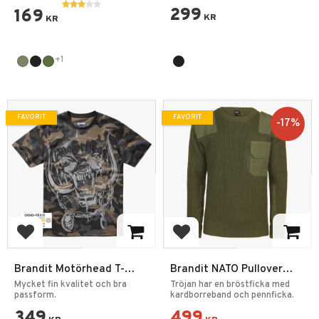
299
169
KR
KR
+1
FAVORIT
FAVORIT
17
%
Lägg till i favoriter
Lägg till i favoriter
Brandit Motörhead T-
Brandit NATO Pullover
Shirt Warpig Print
Tröja
Mycket fin kvalitet och bra
Tröjan har en bröstficka med
passform.
kardborreband och pennficka.
349
499