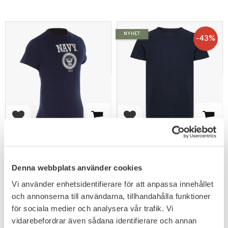
NYHET
43
%
Lägg till i favoriter
Lägg till i favoriter
Rothco T-shirt US Navy
US T-shirt mörkblå
Emblem Marinblå
Tillverkad av en supermjuk &
Mjuk & stilren t-shirt i 100%
ventilerande bomullsblandning.
bomull för alla
Denna webbplats använder cookies
249
169
KR
KR
Vi använder enhetsidentifierare för att anpassa innehållet
299
KR
och annonserna till användarna, tillhandahålla funktioner
för sociala medier och analysera vår trafik. Vi
vidarebefordrar även sådana identifierare och annan