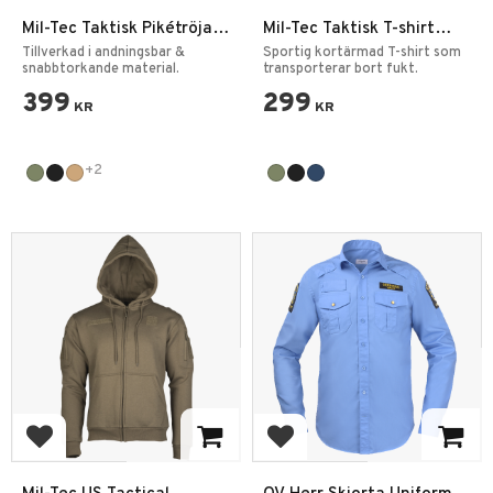
Mil-Tec Taktisk Pikétröja
Mil-Tec Taktisk T-shirt
Quickdry
Quickdry
Tillverkad i andningsbar &
Sportig kortärmad T-shirt som
snabbtorkande material.
transporterar bort fukt.
399
299
KR
KR
+2
Lägg till i favoriter
Lägg till i favoriter