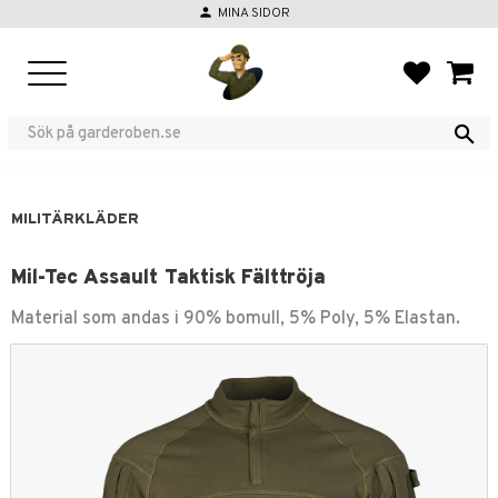
person
MINA SIDOR
Meny
FAVORIT
KUND
MILITÄRKLÄDER
Mil-Tec Assault Taktisk Fälttröja
Material som andas i 90% bomull, 5% Poly, 5% Elastan.