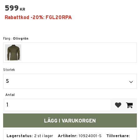
599
KR
Färg :
Olivgrön
Storlek
S
Antal
Lägg till i fa
Lagerstatus
2 st i lager
Artikelnr
10924001-S
Tillverkare