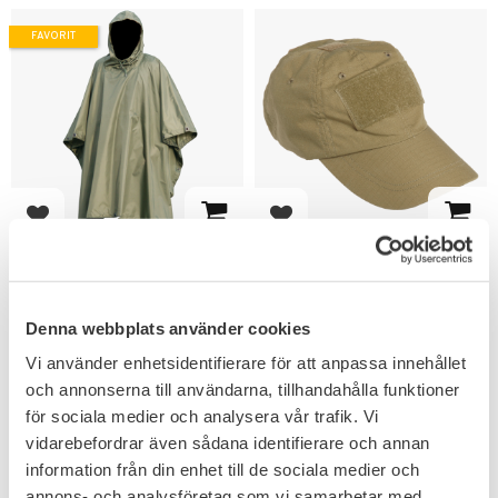
FAVORIT
Lägg till i favoriter
Lägg till i favoriter
Mil-Tec US Regnponcho
Mil-Tec Taktisk
Olivgrön
Baseballkeps
Lättvikts poncho bra även som
Taktisk keps med kardborreytor
Denna webbplats använder cookies
vindskydd.
för att fästa märken på.
149
Vi använder enhetsidentifierare för att anpassa innehållet
KR
och annonserna till användarna, tillhandahålla funktioner
345
KR
för sociala medier och analysera vår trafik. Vi
vidarebefordrar även sådana identifierare och annan
information från din enhet till de sociala medier och
annons- och analysföretag som vi samarbetar med.