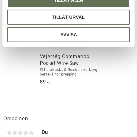
TILLÅT URVAL
AVVISA
Lägg till i favoriter
Vajersåg Commando
Pocket Wire Saw
Ett praktiskt & flexibelt verktyg
perfekt för prepping.
89
KR
Omdömen
Du