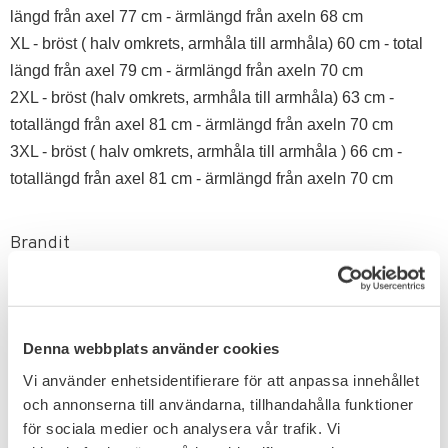
längd från axel 77 cm -
ä
rmlängd från axeln 68 cm
XL - bröst ( halv omkrets, armhåla till armhåla
)
60 cm - total
längd från axel 79 cm -
ä
rmlängd från axeln 70 cm
2XL - bröst (halv omkrets, armhåla till armhåla) 63 cm -
totallängd från axel 81 cm -
ä
rmlängd från axeln 70 cm
3XL - bröst ( halv omkrets, armhåla till armhåla ) 66 cm -
totallängd från axel 81 cm -
ä
rmlängd från axeln 70 cm
Brandit
Brandit är ett spännande och modernt märke för dig som
gillar militärmode i mer avslappnad stil. Det tyska
företaget Brandit tillverkar byxor, jackor och shorts för
Denna webbplats använder cookies
män och kvinnor där det återkommande temat är vintage,
raw vintage, americana och givetvis den amerikanska
Vi använder enhetsidentifierare för att anpassa innehållet
militären. Inte sällan har kläderna en känsla av svunna
och annonserna till användarna, tillhandahålla funktioner
tider över sig och ser ut att bära på en hel del historia.
för sociala medier och analysera vår trafik. Vi