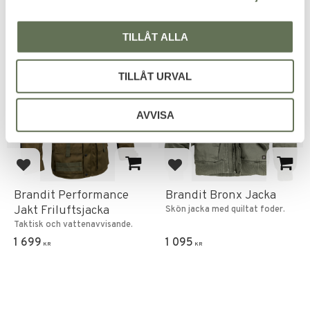
TILLÅT ALLA
FAVORIT
TILLÅT URVAL
AVVISA
Lägg till i favoriter
Lägg till i favoriter
Brandit Performance
Brandit Bronx Jacka
Jakt Friluftsjacka
Skön jacka med quiltat foder.
Taktisk och vattenavvisande.
1 699
1 095
KR
KR