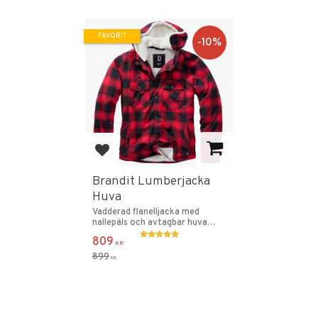
FAVORIT
10
%
Lägg till i favoriter
Brandit Lumberjacka
Huva
Vadderad flanelljacka med
nallepäls och avtagbar huva
med dragsko.
809
KR
899
KR