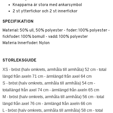
Knapparna är stora med ankarsymbol
2 st ytterfickor och 2 st innerfickor
SPECIFIKATION
Material: 50% ull, 50% polyester - foder: 100% polyester -
fickfoder: 100% bomull - vadd: 100% polyester
Materia Innerfoder: Nylon
STORLEKSGUIDE
XS - bröst (halv omkrets, armhåla till armhåla) 52 cm - total
längd från axeln 71 cm -
ärmlängd
från axel 64 cm
S - bröst (halv omkrets, armhåla till armhåla) 54 cm -
totallängd från axel 74 cm -
ä
rmlängd från axeln 65 cm
M - bröst (halv omkrets, armhåla till armhåla) 56 cm - total
längd från axel 76 cm -
ä
rmlängd från axeln 66 cm
L - bröst (halv omkrets, armhåla till armhåla) 58 cm - total