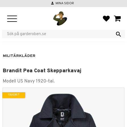
person
MINA SIDOR
Meny
FAVORIT
KUND
MILITÄRKLÄDER
Brandit Pea Coat Skepparkavaj
Modell US Navy 1920-tal.
FAVORIT