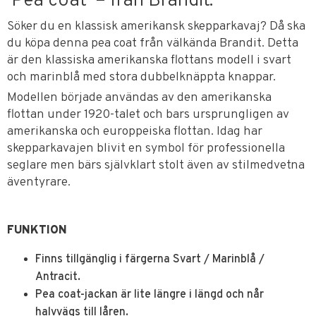
'Pea coat' – från Brandit.
Söker du en klassisk amerikansk skepparkavaj? Då ska
du köpa denna pea coat från välkända Brandit. Detta
är den klassiska amerikanska flottans modell i svart
och marinblå med stora dubbelknäppta knappar.
Modellen började användas av den amerikanska
flottan under 1920-talet och bars ursprungligen av
amerikanska och europpeiska flottan. Idag har
skepparkavajen blivit en symbol för professionella
seglare men bärs självklart stolt även av stilmedvetna
äventyrare.
FUNKTION
Finns tillgänglig i färgerna Svart / Marinblå /
Antracit.
Pea coat-jackan är lite längre i längd och når
halvvägs till låren.