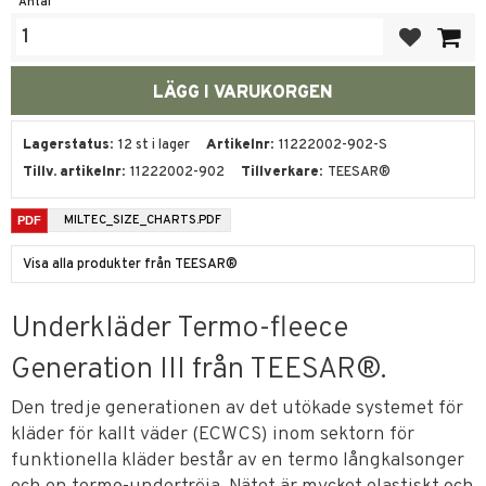
Antal
Lägg till i fa
Lagerstatus
12 st i lager
Artikelnr
11222002-902-S
Tillv. artikelnr
11222002-902
Tillverkare
TEESAR®
MILTEC_SIZE_CHARTS.PDF
Visa alla produkter från TEESAR®
Underkläder Termo-fleece
Generation III från TEESAR®.
Den tredje generationen av det utökade systemet för
kläder för kallt väder (ECWCS) inom sektorn för
funktionella kläder består av en termo långkalsonger