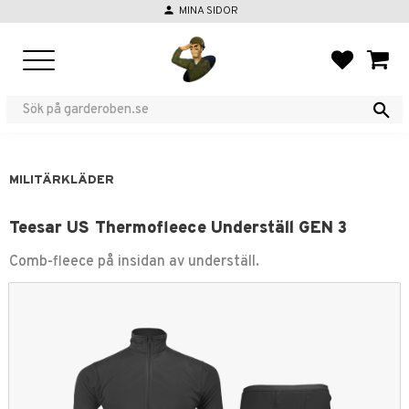
person
MINA SIDOR
Meny
FAVORIT
KUND
MILITÄRKLÄDER
Teesar US Thermofleece Underställ GEN 3
Comb-fleece på insidan av underställ.