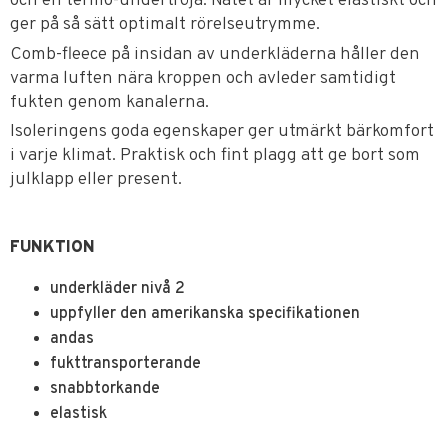
och en termo-undertröja. Nätet är mycket elastiskt och
ger på så sätt optimalt rörelseutrymme.
Comb-fleece på insidan av underkläderna håller den
varma luften nära kroppen och avleder samtidigt
fukten genom kanalerna.
Isoleringens goda egenskaper ger utmärkt bärkomfort
i varje klimat. Praktisk och fint plagg att ge bort som
julklapp eller present.
FUNKTION
underkläder nivå 2
uppfyller den amerikanska specifikationen
andas
fukttransporterande
snabbtorkande
elastisk