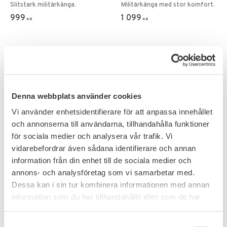
Slitstark militärkänga.
Militärkänga med stor komfort.
999
1 099
KR
KR
Denna webbplats använder cookies
Vi använder enhetsidentifierare för att anpassa innehållet
och annonserna till användarna, tillhandahålla funktioner
för sociala medier och analysera vår trafik. Vi
vidarebefordrar även sådana identifierare och annan
information från din enhet till de sociala medier och
annons- och analysföretag som vi samarbetar med.
Lägg till i favoriter
Lägg till i favoriter
Dessa kan i sin tur kombinera informationen med annan
TEESAR US N3B Flight
TEESAR US BDU
information som du har tillhandahållit eller som de har
Parka
Fältbyxa Slimfit
samlat in när du har använt deras tjänster.
Robust vinterjacka för arktiska
Sätes- och knäförstärkning.
S
äventyr.