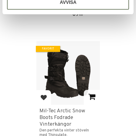
AVVISA
45
KR
89
KR
FAVORIT
Lägg till i favoriter
Mil-Tec Arctic Snow
Boots Fodrade
Vinterkängor
Den perfekta vinter stöveln
med Thinsulate.