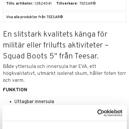
Tillv. artikelnr
12824041
Tillverkare
TEESAR®
Visa alla produkter från TEESAR®
En slitstark kvalitets känga för
militär eller frilufts aktiviteter –
Squad Boots 5" från Teesar.
Både yttersula och innersula har EVA, ett
högkvalitativt, utmärkt isolerat skum, håller foten torr
och varm.
FUNKTION
Uttagbar innersula
Tåhätta
Speed spetssystem
Klädda ben