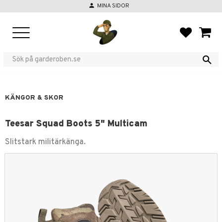
person
MINA SIDOR
Meny
FAVORIT
KUND
KÄNGOR & SKOR
Teesar Squad Boots 5" Multicam
Slitstark militärkänga.