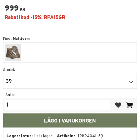
999
KR
Färg :
Multicam
Storlek
39
Antal
Lägg till i fa
Lagerstatus
1 st i lager
Artikelnr
12824041-39