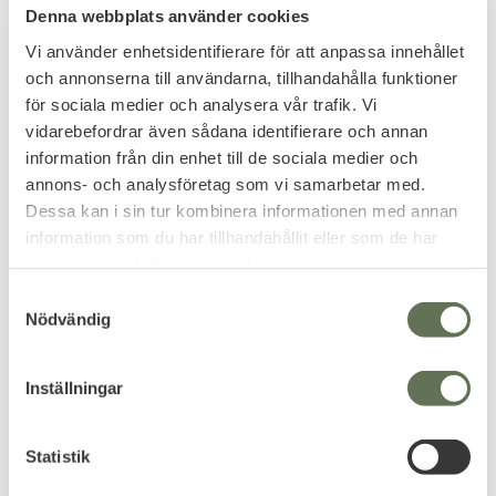
Grov, halkfri yttersula
Denna webbplats använder cookies
Inga arbets- eller skyddsskor
Vi använder enhetsidentifierare för att anpassa innehållet
och annonserna till användarna, tillhandahålla funktioner
SPECIFIKATION
för sociala medier och analysera vår trafik. Vi
Ovandel: 100 % polyester (original Multicam®)
vidarebefordrar även sådana identifierare och annan
Läderdel: 100% mocka (ko)
information från din enhet till de sociala medier och
Foder: 100% polyester (skum)
annons- och analysföretag som vi samarbetar med.
Yttersula: gummi med EVA
Dessa kan i sin tur kombinera informationen med annan
Innersula: EVA
information som du har tillhandahållit eller som de har
Skosnöre: 100% polyester
samlat in när du har använt deras tjänster.
S
Omdömen
Nödvändig
a
m
Du
t
Inställningar
y
c
k
Statistik
e