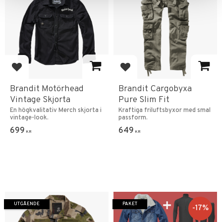
Lägg till i favoriter
Lägg till i favoriter
Brandit Motörhead
Brandit Cargobyxa
Vintage Skjorta
Pure Slim Fit
En högkvalitativ Merch skjorta i
Kraftiga friluftsbyxor med smal
vintage-look.
passform.
699
649
KR
KR
UTGÅENDE
PAKET
17
%