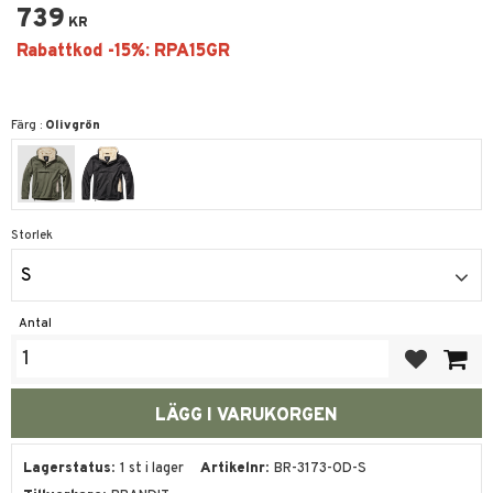
739
KR
Färg :
Olivgrön
Storlek
S
Antal
Lägg till i fa
Lagerstatus
1 st i lager
Artikelnr
BR-3173-OD-S