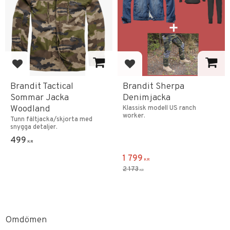
Lägg till i favoriter
Lägg till i favoriter
Brandit Tactical
Brandit Sherpa
Sommar Jacka
Denimjacka
Woodland
Klassisk modell US ranch
worker.
Tunn fältjacka/skjorta med
snygga detaljer.
499
KR
1 799
KR
2 173
KR
Omdömen