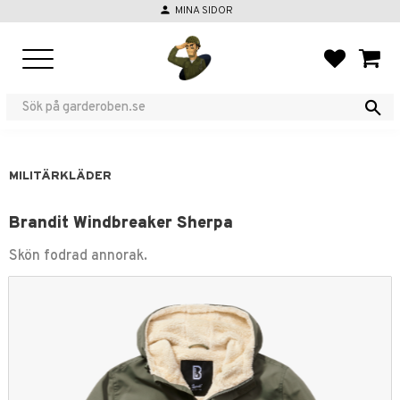
person
MINA SIDOR
Meny
FAVORIT
KUND
MILITÄRKLÄDER
Brandit Windbreaker Sherpa
Skön fodrad annorak.