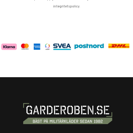
integritetspolicy
.