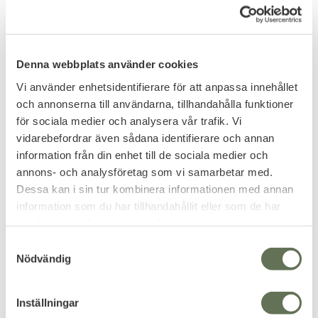
Denna webbplats använder cookies
Vi använder enhetsidentifierare för att anpassa innehållet
och annonserna till användarna, tillhandahålla funktioner
Lägg till i favoriter
Lägg till i favoriter
för sociala medier och analysera vår trafik. Vi
vidarebefordrar även sådana identifierare och annan
Brandit CWU Huva
Brandit Vintage
information från din enhet till de sociala medier och
Jacka
Långärmad Skjorta
annons- och analysföretag som vi samarbetar med.
Skjorta med sofistikerad men
äventyrlig stil.
Dessa kan i sin tur kombinera informationen med annan
895
499
information som du har tillhandahållit eller som de har
KR
KR
samlat in när du har använt deras tjänster.
S
Nödvändig
a
m
t
Inställningar
y
10
%