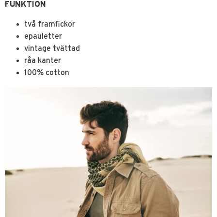
FUNKTION
två framfickor
epauletter
vintage tvättad
råa kanter
100% cotton