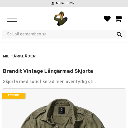
person
MINA SIDOR
Meny
FAVORIT
KUND
MILITÄRKLÄDER
Brandit Vintage Långärmad Skjorta
Skjorta med sofistikerad men äventyrlig stil.
FAVORIT