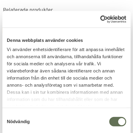
Relaterade produkter
FAVORIT
20
%
Denna webbplats använder cookies
Vi använder enhetsidentifierare för att anpassa innehållet
och annonserna till användarna, tillhandahålla funktioner
för sociala medier och analysera vår trafik. Vi
vidarebefordrar även sådana identifierare och annan
information från din enhet till de sociala medier och
Lägg till i favoriter
Lägg till i favoriter
annons- och analysföretag som vi samarbetar med.
Brandit US Kortärmad
Brandit Flanellskjorta
Dessa kan i sin tur kombinera informationen med annan
Skjorta
Motörhead Checkshirt
information som du har tillhandahållit eller som de har
Stilig amerikansk klassiker.
Warpig Motörhead-merch från
samlat in när du har använt deras tjänster.
Brandit Bastards.
S
379
639
KR
KR
Nödvändig
799
a
KR
m