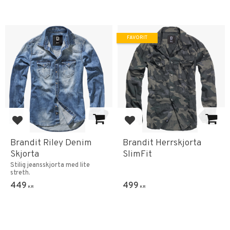
FAVORIT
Lägg till i favoriter
Lägg till i favoriter
Brandit Riley Denim
Brandit Herrskjorta
Skjorta
SlimFit
Stilig jeansskjorta med lite
streth.
449
499
KR
KR