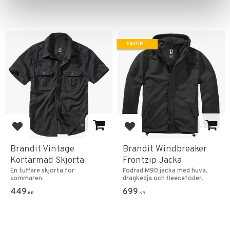
FAVORIT
Lägg till i favoriter
Lägg till i favoriter
Brandit Vintage
Brandit Windbreaker
Kortärmad Skjorta
Frontzip Jacka
En tuffare skjorta för
Fodrad M90 jacka med huva,
sommaren.
dragkedja och fleecefoder.
449
699
KR
KR