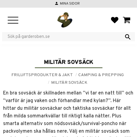
person
MINA SIDOR
Meny
FAVORIT
KUND
MILITÄR SOVSÄCK
FRILUFTSPRODUKTER & JAKT
CAMPING & PREPPING
MILITÄR SOVSÄCK
En bra sovsäck är skillnaden mellan “vi tar en natt till” och
“varför är jag vaken och förhandlar med kylan?”. Här
hittar du militär sovsäckar och taktiska sovsäckar för allt
från milda sommarkvällar till riktigt kalla nätter. Plus
smarta alternativ som nödsovsäck/survival-poncho när
packvolymen ska hållas nere. Välj en militär sovsäck som