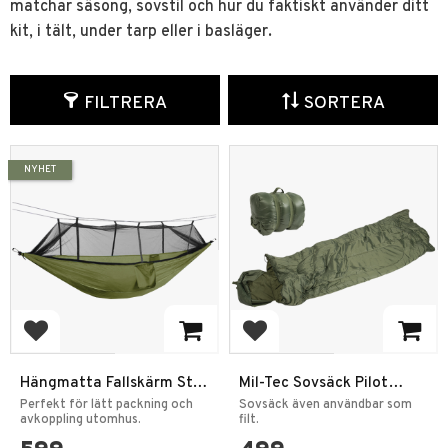
matchar säsong, sovstil och hur du faktiskt använder ditt
kit, i tält, under tarp eller i basläger.
FILTRERA
SORTERA
NYHET
Lägg till i favoriter
Lägg till i favoriter
Hängmatta Fallskärm Stil
Mil-Tec Sovsäck Pilot
med Myggnät
185x75 0 grader Olivgrön
Perfekt för lätt packning och
Sovsäck även användbar som
avkoppling utomhus.
filt.