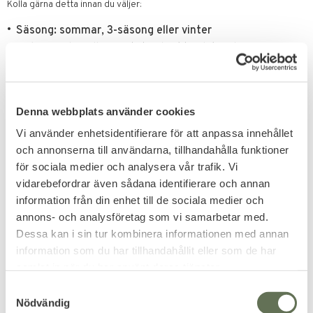
Kolla gärna detta innan du väljer:
Säsong: sommar, 3-säsong eller vinter
Isolering: dun eller syntet vid fukt och kondens
Form: mumie för värme, rymligare för rörelse
Detaljer: huva, värmekrage, tvåvägsdragkedja
Packning: kompressionspåse och packvolym i
Denna webbplats använder cookies
ryggsäcken
Vi använder enhetsidentifierare för att anpassa innehållet
I sortimentet hittar du sovsäckar från bland annat Mil-Tec och
och annonserna till användarna, tillhandahålla funktioner
Adventure Worx, samt fler varumärken i kategorin. Bra när du vill
för sociala medier och analysera vår trafik. Vi
jämföra känsla, material och konstruktion utan att överanalysera
vidarebefordrar även sådana identifierare och annan
varenda söm.
information från din enhet till de sociala medier och
Tre steg till rätt sovsäck
annons- och analysföretag som vi samarbetar med.
Dessa kan i sin tur kombinera informationen med annan
Du kan absolut välja på magkänsla, men en militär sovsäck belönar dig
när du väljer på funktion. Tänk “rätt sovsäck till rätt natt”: lätt och smidig
information som du har tillhandahållit eller som de har
när vädret är snällt, mer isolering och bättre tätning när temperaturen
samlat in när du har använt deras tjänster.
sjunker, och alltid ett sovsystem som samarbetar med resten av
S
utrustningen.
Nödvändig
a