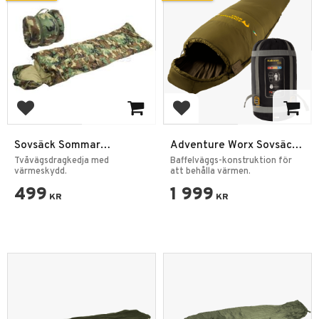
Lägg till i favoriter
Lägg till i favoriter
Sovsäck Sommar
Adventure Worx Sovsäck
Woodland 0C
Kakoon HiAlti -27
Tvåvägsdragkedja med
Baffelväggs-konstruktion för
värmeskydd.
att behålla värmen.
499
1 999
KR
KR