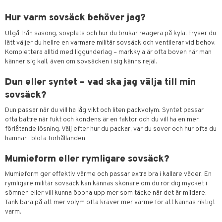
Hur varm sovsäck behöver jag?
Utgå från säsong, sovplats och hur du brukar reagera på kyla. Fryser du
lätt väljer du hellre en varmare militär sovsäck och ventilerar vid behov.
Komplettera alltid med liggunderlag – markkyla är ofta boven när man
känner sig kall, även om sovsäcken i sig känns rejäl.
Dun eller syntet – vad ska jag välja till min
sovsäck?
Dun passar när du vill ha låg vikt och liten packvolym. Syntet passar
ofta bättre när fukt och kondens är en faktor och du vill ha en mer
förlåtande lösning. Välj efter hur du packar, var du sover och hur ofta du
hamnar i blöta förhållanden.
Mumieform eller rymligare sovsäck?
Mumieform ger effektiv värme och passar extra bra i kallare väder. En
rymligare militär sovsäck kan kännas skönare om du rör dig mycket i
sömnen eller vill kunna öppna upp mer som täcke när det är mildare.
Tänk bara på att mer volym ofta kräver mer värme för att kännas riktigt
varm.