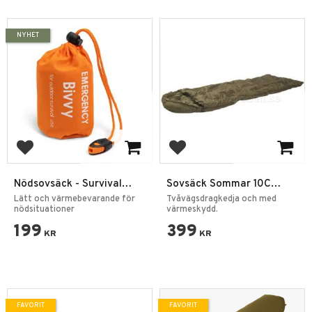
NYHET
Lägg till i favoriter
Lägg till i favoriter
Nödsovsäck - Survival
Sovsäck Sommar 10C
Rescue Poncho 215 x 90
Olivgrön
Lätt och värmebevarande för
Tvåvägsdragkedja och med
cm
nödsituationer
värmeskydd.
199
399
KR
KR
FAVORIT
FAVORIT