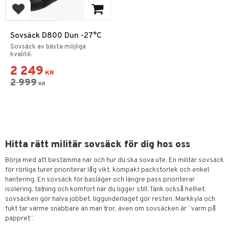
Lägg till i favoriter
Sovsäck D800 Dun -27°C
Sovsäck av bästa möjliga
kvalité.
2 249
KR
2 999
KR
Hitta rätt militär sovsäck för dig hos oss
Börja med att bestämma när och hur du ska sova ute. En militär sovsäck
för rörliga turer prioriterar låg vikt, kompakt packstorlek och enkel
hantering. En sovsäck för basläger och längre pass prioriterar
isolering, tätning och komfort när du ligger still. Tänk också helhet:
sovsäcken gör halva jobbet, liggunderlaget gör resten. Markkyla och
fukt tar värme snabbare än man tror, även om sovsäcken är “varm på
pappret”.