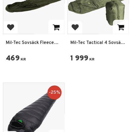
Lägg till i favoriter
Lägg till i favoriter
Mil-Tec Sovsäck Fleece
Mil-Tec Tactical 4 Sovsäck
Sommar 17C Olivgrön
Extreme -19C
469
1 999
KR
KR
25
%