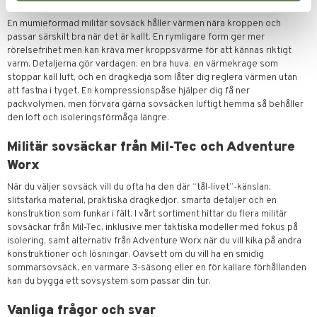
Steg 3: Passform & detaljer
En mumieformad militär sovsäck håller värmen nära kroppen och
passar särskilt bra när det är kallt. En rymligare form ger mer
rörelsefrihet men kan kräva mer kroppsvärme för att kännas riktigt
varm. Detaljerna gör vardagen: en bra huva, en värmekrage som
stoppar kall luft, och en dragkedja som låter dig reglera värmen utan
att fastna i tyget. En kompressionspåse hjälper dig få ner
packvolymen, men förvara gärna sovsäcken luftigt hemma så behåller
den loft och isoleringsförmåga längre.
Militär sovsäckar från Mil-Tec och Adventure
Worx
När du väljer sovsäck vill du ofta ha den där “tål-livet”-känslan:
slitstarka material, praktiska dragkedjor, smarta detaljer och en
konstruktion som funkar i fält. I vårt sortiment hittar du flera militär
sovsäckar från Mil-Tec, inklusive mer taktiska modeller med fokus på
isolering, samt alternativ från Adventure Worx när du vill kika på andra
konstruktioner och lösningar. Oavsett om du vill ha en smidig
sommarsovsäck, en varmare 3-säsong eller en för kallare förhållanden
kan du bygga ett sovsystem som passar din tur.
Vanliga frågor och svar