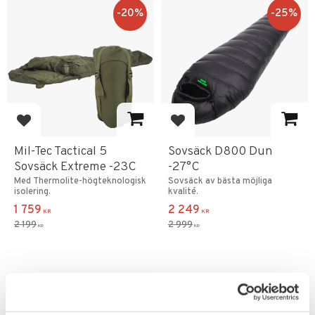
20
%
25
%
Lägg till i favoriter
Lägg till i favoriter
Mil-Tec Tactical 5
Sovsäck D800 Dun
Sovsäck Extreme -23C
-27°C
Med Thermolite-högteknologisk
Sovsäck av bästa möjliga
isolering.
kvalité.
1 759
2 249
KR
KR
2 199
2 999
KR
KR
FAVORIT
FAVORIT