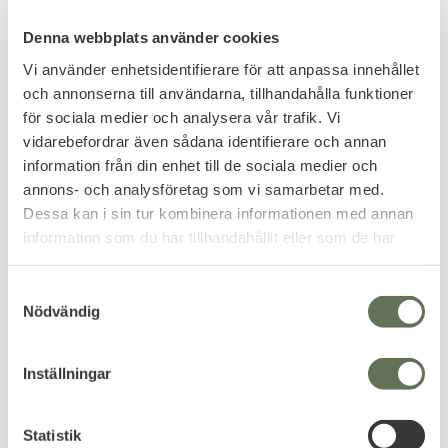
Denna webbplats använder cookies
Vi använder enhetsidentifierare för att anpassa innehållet
och annonserna till användarna, tillhandahålla funktioner
för sociala medier och analysera vår trafik. Vi
Lägg till i favoriter
Lägg till i favoriter
vidarebefordrar även sådana identifierare och annan
information från din enhet till de sociala medier och
Adventure Worx
Sovsäck Sommar
Sovsäck Kakoon HiAlti
Woodland 0C
annons- och analysföretag som vi samarbetar med.
-27
Tvåvägsdragkedja med
Dessa kan i sin tur kombinera informationen med annan
värmeskydd.
Baffelväggs-konstruktion för
information som du har tillhandahållit eller som de har
att behålla värmen.
samlat in när du har använt deras tjänster.
1 999
499
KR
KR
S
Nödvändig
a
m
t
Inställningar
y
c
k
Statistik