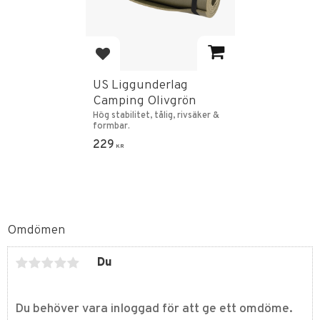
Lägg till i favoriter
US Liggunderlag
Camping Olivgrön
Hög stabilitet, tålig, rivsäker &
formbar.
229
KR
Omdömen
Du