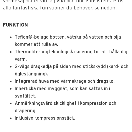
värmekapacitet vid låg vikt och hög konsistens. Plus
alla fantastiska funktioner du behöver, se nedan.
FUNKTION
Teflon®-belagd botten, vätska på vatten och olja
kommer att rulla av.
Thermolite-högteknologisk isolering för att hålla dig
varm.
2-vägs dragkedja på sidan med stickskydd (kard- och
öglestängning).
Integrerad huva med värmekrage och dragsko.
Innerficka med myggnät, som kan sättas in i
synfältet.
Anmärkningsvärd skicklighet i kompression och
drapering.
Inklusive kompressionssäck.