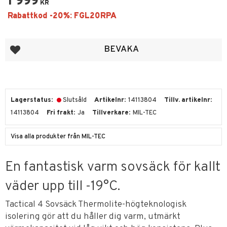
1 999
KR
Lägg till i favoriter
BEVAKA
Lagerstatus
Slutsåld
Artikelnr
14113804
Tillv. artikelnr
14113804
Fri frakt
Ja
Tillverkare
MIL-TEC
Visa alla produkter från MIL-TEC
En fantastisk varm sovsäck för kallt
väder upp till -19°C.
Tactical 4 Sovsäck Thermolite-högteknologisk
isolering gör att du håller dig varm, utmärkt