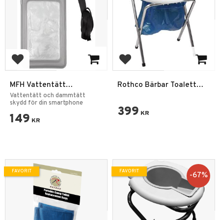
Lägg till i favoriter
Lägg till i favoriter
MFH Vattentätt
Rothco Bärbar Toalett
Mobilfodral –
Camping WC
Vattentätt och dammtätt
Transparent/Svart
skydd för din smartphone
399
KR
149
KR
FAVORIT
FAVORIT
67
%