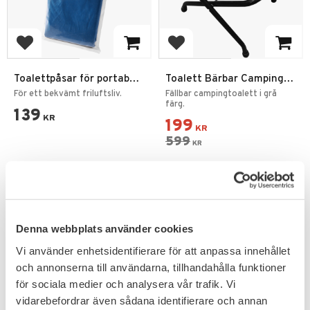
Lägg till i favoriter
Lägg till i favoriter
Toalettpåsar för portabel
Toalett Bärbar Camping
toalett
Large WC
För ett bekvämt friluftsliv.
Fällbar campingtoalett i grå
färg.
139
KR
199
KR
599
KR
Denna webbplats använder cookies
PRENUMERERA & TA DEL AV VÅRA
Vi använder enhetsidentifierare för att anpassa innehållet
ERBJUDANDEN!
och annonserna till användarna, tillhandahålla funktioner
för sociala medier och analysera vår trafik. Vi
vidarebefordrar även sådana identifierare och annan