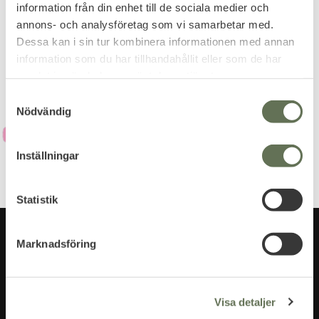
information från din enhet till de sociala medier och
Dina personuppgifter behandlas i enlighet med vår
annons- och analysföretag som vi samarbetar med.
integritetspolicy
.
Dessa kan i sin tur kombinera informationen med annan
information som du har tillhandahållit eller som de har
samlat in när du har använt deras tjänster.
S
Nödvändig
a
m
t
Inställningar
y
c
k
Statistik
e
s
Marknadsföring
v
a
l
Visa detaljer