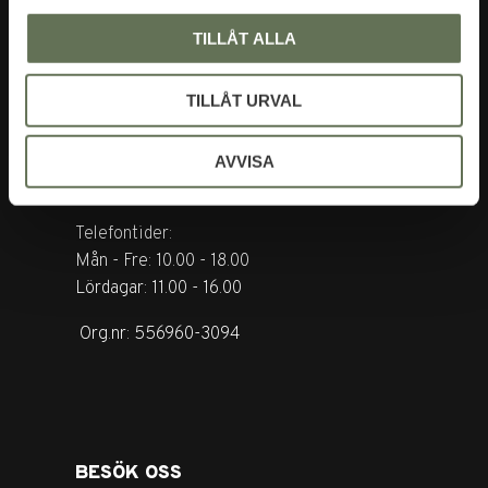
TILLÅT ALLA
KONTAKTA OSS
TILLÅT URVAL
Tel. +46 (0)8-31 44 40
AVVISA
E-mail. info@garderoben.se
Telefontider:
Mån - Fre: 10.00 - 18.00
Lördagar: 11.00 - 16.00
Org.nr: 556960-3094
BESÖK OSS