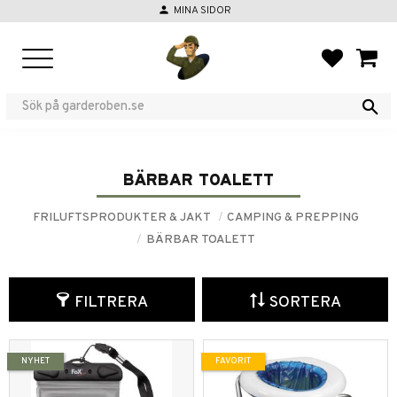
person
MINA SIDOR
Meny
FAVORIT
KUND
BÄRBAR TOALETT
FRILUFTSPRODUKTER & JAKT
CAMPING & PREPPING
BÄRBAR TOALETT
FILTRERA
SORTERA
NYHET
FAVORIT