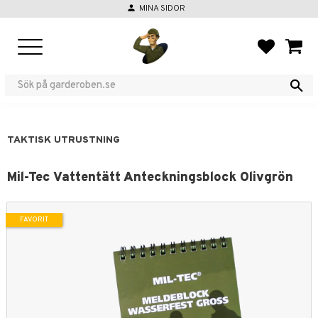
person
MINA SIDOR
Meny
FAVORIT
KUND
TAKTISK UTRUSTNING
Mil-Tec Vattentätt Anteckningsblock Olivgrön
FAVORIT