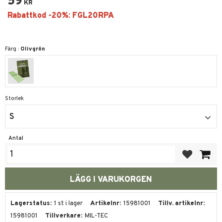
59
KR
Färg :
Olivgrön
Storlek
S
Antal
Lägg till i fa
Lagerstatus
1 st i lager
Artikelnr
15981001
Tillv. artikelnr
15981001
Tillverkare
MIL-TEC