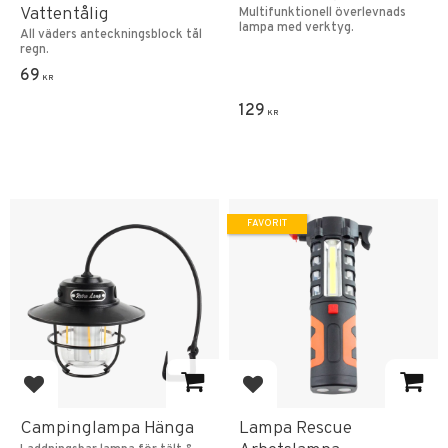
Vattentålig
Multifunktionell överlevnads
lampa med verktyg.
All väders anteckningsblock tål
regn.
69
KR
129
KR
FAVORIT
Lägg till i favoriter
Lägg till i favoriter
Campinglampa Hänga
Lampa Rescue