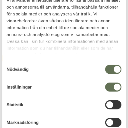
Anteckningsfodral
Anteckningsblock A4
och annonserna till användarna, tillhandahålla funktioner
Large Svart
Skriv i alla väder med Rothcos
för sociala medier och analysera vår trafik. Vi
vattensäkra allväders
vidarebefordrar även sådana identifierare och annan
anteckningsblock.
149
199
information från din enhet till de sociala medier och
KR
KR
annons- och analysföretag som vi samarbetar med.
Dessa kan i sin tur kombinera informationen med annan
information som du har tillhandahållit eller som de har
samlat in när du har använt deras tjänster.
FAVORIT
FAVORIT
S
Nödvändig
a
m
t
Inställningar
y
c
k
Statistik
Lägg till i favoriter
Lägg till i favoriter
e
Power Tank Space
Rothco Portfolio
s
Allväders Vattentålig
Canvas Axelväska
Marknadsföring
v