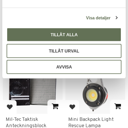
Penna
a
Perfekt för poliser, militärer &
l
äventyrare.
Visa detaljer
45
299
KR
KR
TILLÅT ALLA
TILLÅT URVAL
FAVORIT
AVVISA
Lägg till i favoriter
Lägg till i favoriter
Mil-Tec Taktisk
Mini Backpack Light
Anteckningsblock
Rescue Lampa