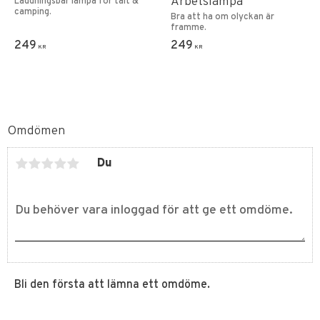
Arbetslampa
Laddningsbar lampa för tält &
camping.
Bra att ha om olyckan är
framme.
249
249
KR
KR
Omdömen
Du
Bli den första att lämna ett omdöme.