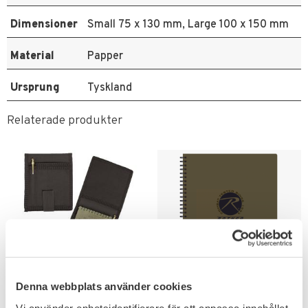
Dimensioner
Small 75 x 130 mm, Large 100 x 150 mm
Material
Papper
Ursprung
Tyskland
Relaterade produkter
Lägg till i favoriter
Lägg till i favoriter
Denna webbplats använder cookies
Mil-Tec
Rothco Allväders
Vi använder enhetsidentifierare för att anpassa innehållet