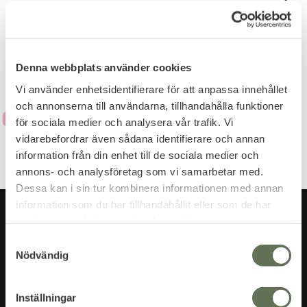
Dina personuppgifter behandlas i enlighet med vår
integritetspolicy
.
Denna webbplats använder cookies
Vi använder enhetsidentifierare för att anpassa innehållet
och annonserna till användarna, tillhandahålla funktioner
för sociala medier och analysera vår trafik. Vi
vidarebefordrar även sådana identifierare och annan
information från din enhet till de sociala medier och
annons- och analysföretag som vi samarbetar med.
Dessa kan i sin tur kombinera informationen med annan
information som du har tillhandahållit eller som de har
samlat in när du har använt deras tjänster.
S
Nödvändig
a
m
t
Inställningar