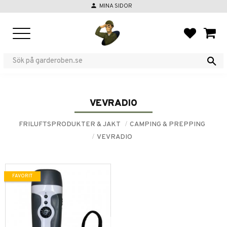
person
MINA SIDOR
Meny
FAVORIT
KUND
VEVRADIO
FRILUFTSPRODUKTER & JAKT
CAMPING & PREPPING
VEVRADIO
FAVORIT