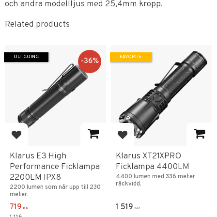
och andra modellljus med 25,4mm kropp.
Related products
OUTGOING
FAVORITE
36
%
Add to favorites
Add to favorites
Klarus E3 High
Klarus XT21XPRO
Performance Ficklampa
Ficklampa 4400LM
2200LM IPX8
4400 lumen med 336 meter
räckvidd.
2200 lumen som når upp till 230
meter.
719
1 519
KR
KR