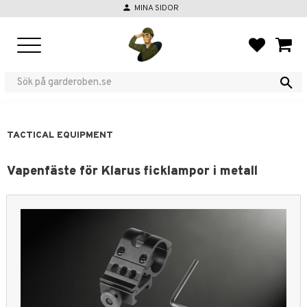
person
MINA SIDOR
Menu
FAVORIT
BASKE
TACTICAL EQUIPMENT
Vapenfäste för Klarus ficklampor i metall