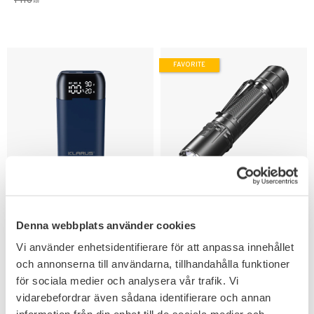
1 116
KR
FAVORITE
Add to favorites
Add to favorites
KLARUS K2A
Klarus XT2CR PRO
Intelligent Dual-
Ficklampa 2100LM
Denna webbplats använder cookies
Batteries Charger
240m IPX8
Vi använder enhetsidentifierare för att anpassa innehållet
3-i-1-laddare PowerBank & Dual-
Ny updaterad version.
och annonserna till användarna, tillhandahålla funktioner
Batteries-laddare.
för sociala medier och analysera vår trafik. Vi
199
759
KR
KR
vidarebefordrar även sådana identifierare och annan