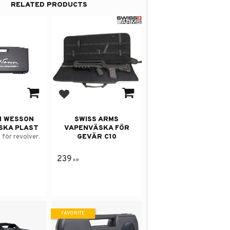
RELATED PRODUCTS
avorites
Add to favorites
N WESSON
SWISS ARMS
SKA PLAST
VAPENVÄSKA FÖR
GEVÄR C10
 för revolver.
239
KR
FAVORITE