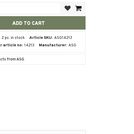
Add to favorites
2 pc. in stock
Article SKU
ASG14213
 article no
14213
Manufacturer
ASG
ucts from ASG