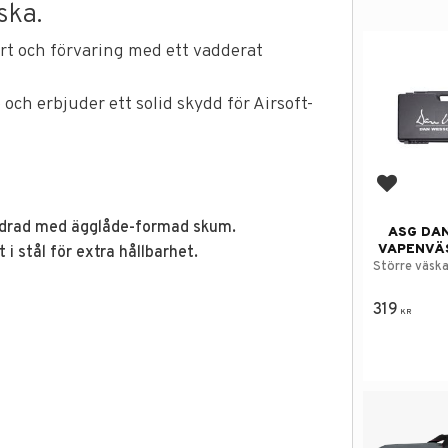
ska.
ort och förvaring med ett vadderat
och erbjuder ett solid skydd för Airsoft-
Add to f
 fodrad med ägglåde-formad skum.
ASG DA
VAPENVÄ
 i stål för extra hållbarhet.
Större väska
319
KR