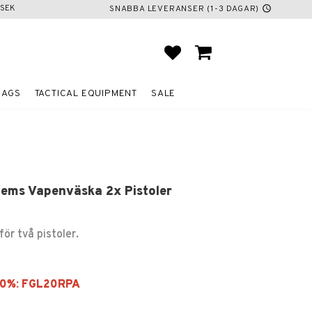
SEK
SNABBA LEVERANSER (1-3 DAGAR)
schedule
FAVORITES
BASKET
BAGS
TACTICAL EQUIPMENT
SALE
tems Vapenväska 2x Pistoler
ör två pistoler.