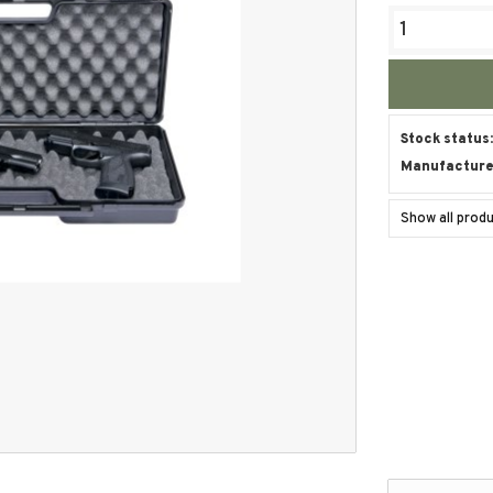
Stock status
Manufacturer
Show all prod