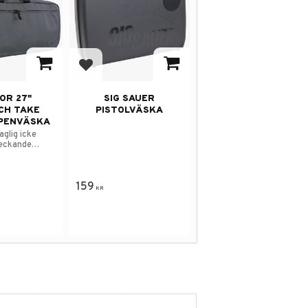
avorites
Add to favorites
OR 27"
SIG SAUER
CH TAKE
PISTOLVÄSKA
PENVÄSKA
aglig icke
eckande
159
KR