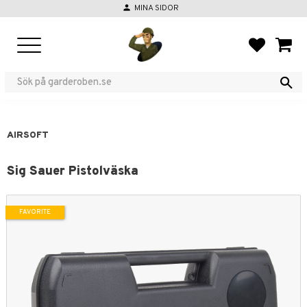
person
MINA SIDOR
Menu
FAVORIT
BASKE
AIRSOFT
Sig Sauer Pistolväska
FAVORITE