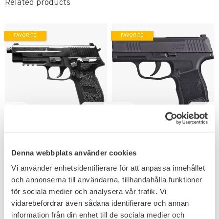
Related products
FAVORITE
FAVORITE
Add to favorites
Add to favorites
Sig Sauer P226 ASP
Sig Sauer P365
Blowback Luftpistol
Luftpistol CO2 4,5mm
Denna webbplats använder cookies
4,5mm
Svart
Vår storfavorit bland
Luftpistol replika med CO2
Vi använder enhetsidentifierare för att anpassa innehållet
luftpistoler en mycket realistisk
drivning & Blowback.
och annonserna till användarna, tillhandahålla funktioner
replika.
1 999
1 676
KR
KR
för sociala medier och analysera vår trafik. Vi
vidarebefordrar även sådana identifierare och annan
information från din enhet till de sociala medier och