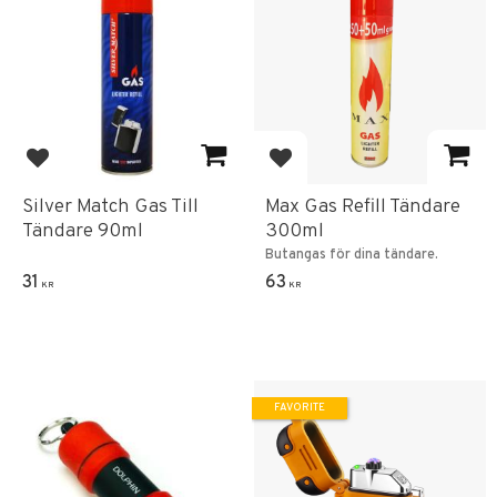
Add to favorites
Add to favorites
Silver Match Gas Till
Max Gas Refill Tändare
Tändare 90ml
300ml
Butangas för dina tändare.
31
63
KR
KR
FAVORITE