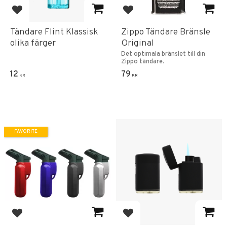
Add to favorites
Add to favorites
Tändare Flint Klassisk
Zippo Tändare Bränsle
olika färger
Original
Det optimala bränslet till din
Zippo tändare.
12
79
KR
KR
FAVORITE
Add to favorites
Add to favorites