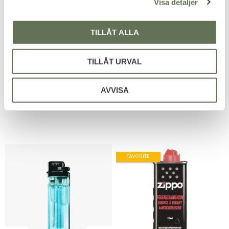
Visa detaljer
Add to favorites
Add to favorites
TILLÅT ALLA
Atomic Stormtändare
Stormtändare Sverige
Tankboy IV
Dubbla jet flame lågor.
En populär elektrisk tändare
TILLÅT URVAL
med dubbla flammor.
80
KR
AVVISA
79
KR
FAVORITE