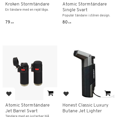
Kroken Stormtändare
Atomic Stormtändare
Single Svart
En tändare med en rejäl låga.
Populär tändare i stilren design.
79
80
KR
KR
Add to favorites
Add to favorites
Atomic Stormtändare
Honest Classic Luxury
Jet Barrel Svart
Butane Jet Lighter
Tändare med en justerbar blå