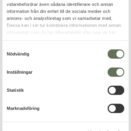
vidarebefordrar även sådana identifierare och annan
information från din enhet till de sociala medier och
annons- och analysföretag som vi samarbetar med.
Add to favorites
Add to favorites
Dessa kan i sin tur kombinera informationen med annan
Elektrisk Arc Tändare
Sense Luxury
information som du har tillhandahållit eller som de har
WP
Jetburner Jetflame
samlat in när du har använt deras tjänster.
Tändare
Vattentät laddningsbar med
USB & ficklampa.
S
Vi skickar en färg som finns i
lager.
Nödvändig
a
239
100
KR
KR
m
t
Inställningar
y
c
k
Statistik
FAVORITE
FAVORITE
e
s
Marknadsföring
v
a
l