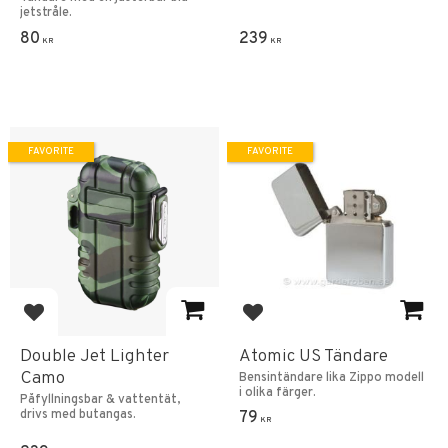
jetstråle.
80
239
KR
KR
FAVORITE
FAVORITE
Add to favorites
Add to favorites
Double Jet Lighter
Atomic US Tändare
Camo
Bensintändare lika Zippo modell
i olika färger.
Påfyllningsbar & vattentät,
drivs med butangas.
79
KR