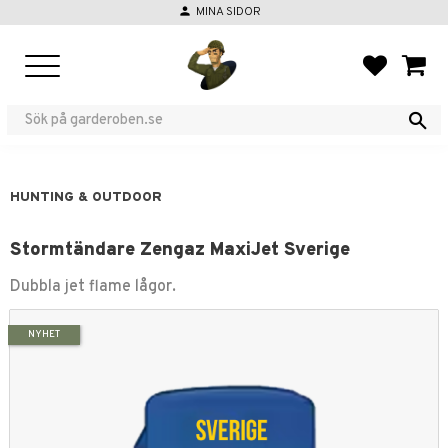
person
MINA SIDOR
Menu
FAVORIT
BASKE
HUNTING & OUTDOOR
Stormtändare Zengaz MaxiJet Sverige
Dubbla jet flame lågor.
NYHET