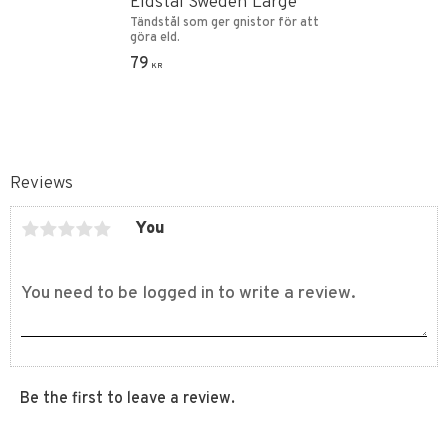
Eldstål Sweden Large
Tändstål som ger gnistor för att
göra eld.
79
KR
Reviews
You
Be the first to leave a review.