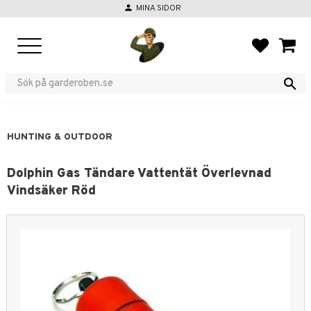
person
MINA SIDOR
Menu
FAVORIT
BASKE
HUNTING & OUTDOOR
Dolphin Gas Tändare Vattentät Överlevnad
Vindsäker Röd