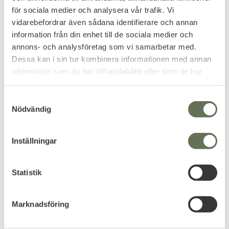
för sociala medier och analysera vår trafik. Vi
vidarebefordrar även sådana identifierare och annan
information från din enhet till de sociala medier och
Add to favorites
Add to favorites
annons- och analysföretag som vi samarbetar med.
Atomic Stormtändare
Silver Match Gas Till
Dessa kan i sin tur kombinera informationen med annan
Jet Barrel Svart
Tändare 90ml
information som du har tillhandahållit eller som de har
Tändare med en justerbar blå
samlat in när du har använt deras tjänster.
jetstråle.
80
31
S
KR
KR
Nödvändig
a
m
t
Inställningar
y
c
k
Statistik
e
s
Marknadsföring
v
a