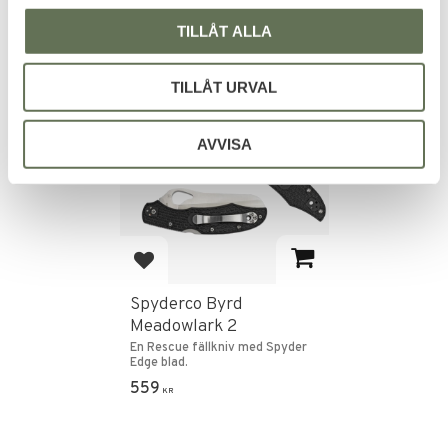
TILLÅT ALLA
TILLÅT URVAL
AVVISA
Add to favorites
Spyderco Byrd
Meadowlark 2
En Rescue fällkniv med Spyder
Edge blad.
559
KR