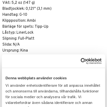
Vikt: 5,2 oz (147 g)
Bladtjocklek: 0,121" (3,1 mm)
Handtag: G-10
Klippposition: Ambi
Bärläge för spets: Tipp-Up
Låstyp: LinerLock
Slipning: Full-Platt
Slida: N/A
Ursprung: Kina
Spyderco
Världsledande knivtillverkare kända för sin kvalité. Ett
familjeföretag stationerat i USA med fokus på fällknivar i
världsklass. Spyderco grundades år 1976 av Sal and Gail
Denna webbplats använder cookies
Glesser. Deras första produkt som de då saluförde var Tri-
Vi använder enhetsidentifierare för att anpassa innehållet
Angle Sharpmaker™ som fortfarande är en av världens
och annonserna till användarna, tillhandahålla funktioner
mest populära slipsystem. År 1981 tillverkades deras
för sociala medier och analysera vår trafik. Vi
första kniv som redan då hade deras runda hål som
vidarebefordrar även sådana identifierare och annan