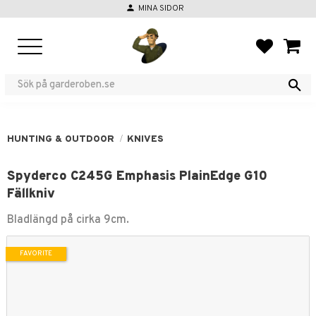
person
MINA SIDOR
Menu
FAVORIT
BASKE
HUNTING & OUTDOOR
KNIVES
Spyderco C245G Emphasis PlainEdge G10
Fällkniv
Bladlängd på cirka 9cm.
FAVORITE