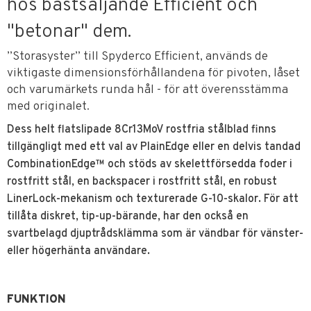
hos bästsäljande Efficient och
"betonar" dem.
”Storasyster” till Spyderco Efficient, används de
viktigaste dimensionsförhållandena för pivoten, låset
och varumärkets runda hål - för att överensstämma
med originalet.
Dess helt flatslipade 8Cr13MoV rostfria stålblad finns
tillgängligt med ett val av PlainEdge eller en delvis tandad
CombinationEdge™ och stöds av skelettförsedda foder i
rostfritt stål, en backspacer i rostfritt stål, en robust
LinerLock-mekanism och texturerade G-10-skalor. För att
tillåta diskret, tip-up-bärande, har den också en
svartbelagd djuptrådsklämma som är vändbar för vänster-
eller högerhänta användare.
FUNKTION