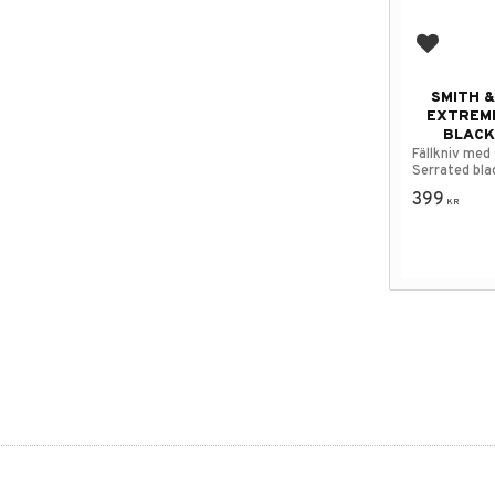
Add to f
SMITH 
EXTREME
BLACK
Fällkniv med
Serrated bla
399
KR