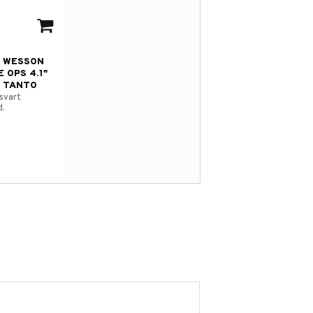
avorites
& WESSON
 OPS 4.1"
 TANTO
 svart
d.