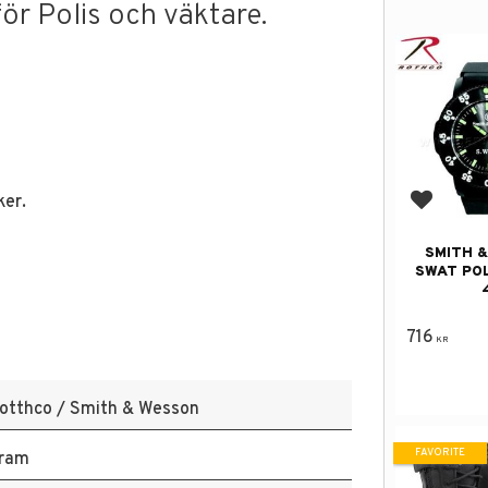
för Polis och väktare.
ker.
Add to f
SMITH 
SWAT PO
716
KR
otthco / Smith & Wesson
FAVORITE
ram