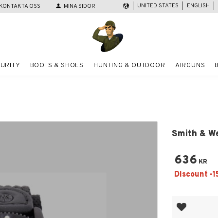
UNITED STATES
ENGLISH
KONTAKTA OSS
person
MINA SIDOR
URITY
BOOTS & SHOES
HUNTING & OUTDOOR
AIRGUNS
Smith & W
636
KR
Add to favor