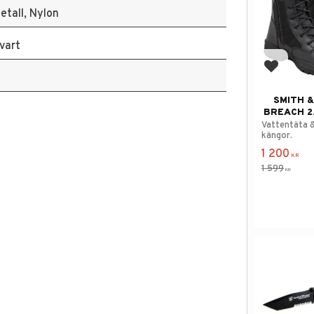
etall, Nylon
vart
Add to f
SMITH 
BREACH 2.
Vattentäta &
kängor.
1 200
KR
1 599
KR