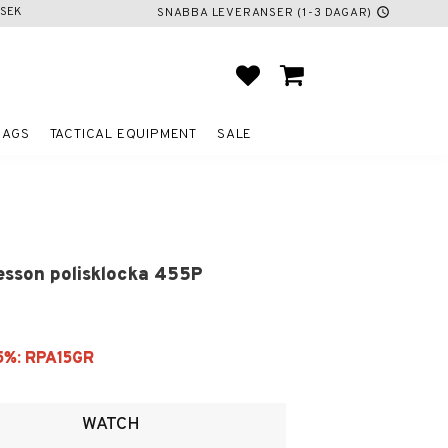
SEK
SNABBA LEVERANSER (1-3 DAGAR)
schedule
FAVORITES
BASKET
BAGS
TACTICAL EQUIPMENT
SALE
esson polisklocka 455P
ites
WATCH