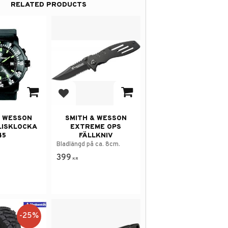
RELATED PRODUCTS
avorites
Add to favorites
& WESSON
SMITH & WESSON
LISKLOCKA
EXTREME OPS
45
FÄLLKNIV
Bladlängd på ca. 8cm.
399
KR
25
%