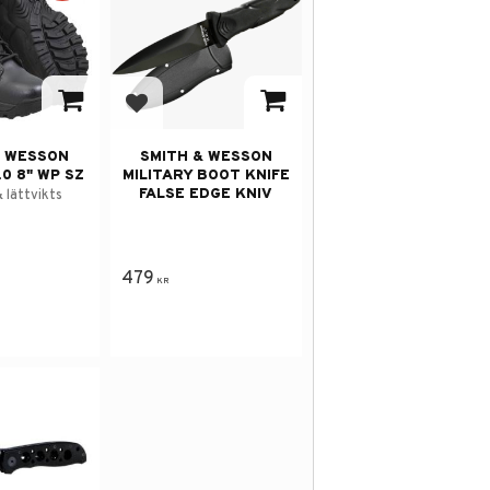
avorites
Add to favorites
& WESSON
SMITH & WESSON
0 8" WP SZ
MILITARY BOOT KNIFE
FALSE EDGE KNIV
 lättvikts
479
KR