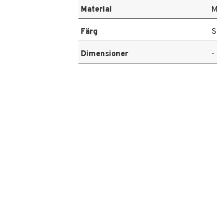
Material
M
Färg
S
Dimensioner
-