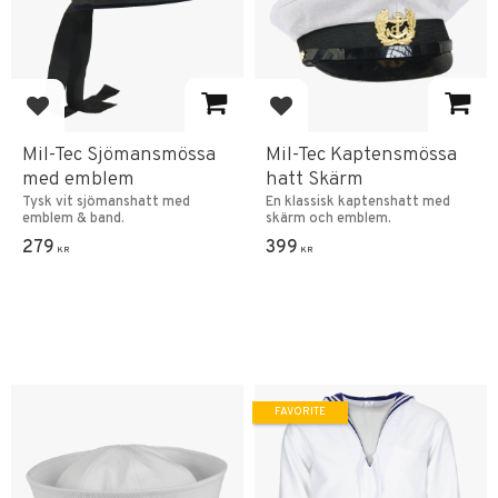
Add to favorites
Add to favorites
Mil-Tec Sjömansmössa
Mil-Tec Kaptensmössa
med emblem
hatt Skärm
Tysk vit sjömanshatt med
En klassisk kaptenshatt med
emblem & band.
skärm och emblem.
279
399
KR
KR
FAVORITE