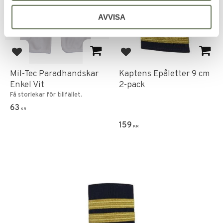
AVVISA
Add to favorites
Add to favorites
Mil-Tec Paradhandskar
Kaptens Epåletter 9 cm
Enkel Vit
2-pack
Få storlekar för tillfället.
63
KR
159
KR