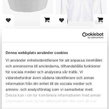
Add to favorites
Add to favorites
Mil-Tec US
Italiensk
Flottistmössa
Sjömansskjorta
Sjömansmössa
Långärmad Vit
Bra kvalitet 100% bomull.
Stilig & omtyckt
sjömansskjorta i 65% bomull
Denna webbplats använder cookies
35% polyester.
95
239
KR
KR
Vi använder enhetsidentifierare för att anpassa innehållet
och annonserna till användarna, tillhandahålla funktioner
för sociala medier och analysera vår trafik. Vi
vidarebefordrar även sådana identifierare och annan
information från din enhet till de sociala medier och
annons- och analysföretag som vi samarbetar med.
FAVORITE
FAVORITE
Dessa kan i sin tur kombinera informationen med annan
information som du har tillhandahållit eller som de har
samlat in när du har använt deras tjänster.