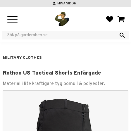
person
MINA SIDOR
Menu
FAVORIT
BASKE
MILITARY CLOTHES
Rothco US Tactical Shorts Enfärgade
Material i lite kraftigare tyg bomull & polyester.