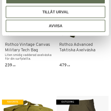
TILLÅT URVAL
AVVISA
Add to favorites
Add to favorites
Rothco Vintage Canvas
Rothco Advanced
Military Tech Bag
Taktiska Axelväska
Liten smidig vadderad axelväska
för din surfplatta.
239
479
KR
KR
FAVORITE
OUTGOING