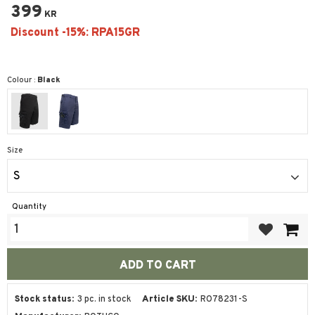
399
KR
Colour :
Black
Size
S
Quantity
Add to favor
Stock status
3 pc. in stock
Article SKU
RO78231-S