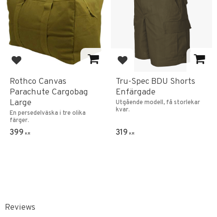
Add to favorites
Add to favorites
Rothco Canvas
Tru-Spec BDU Shorts
Parachute Cargobag
Enfärgade
Large
Utgående modell, få storlekar
kvar.
En persedelväska i tre olika
färger.
399
319
KR
KR
Reviews