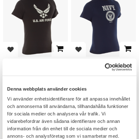
Add to favorites
Add to favorites
Rothco US Air Force
Rothco US Navy
Emblem T-shirt
Emblem T-Shirt
Made from a super soft &
Made from a super soft &
breathable cotton blend.
breathable cotton blend.
199
199
Denna webbplats använder cookies
KR
KR
Vi använder enhetsidentifierare för att anpassa innehållet
och annonserna till användarna, tillhandahålla funktioner
för sociala medier och analysera vår trafik. Vi
vidarebefordrar även sådana identifierare och annan
information från din enhet till de sociala medier och
annons- och analysföretag som vi samarbetar med.
FAVORITE
FAVORITE