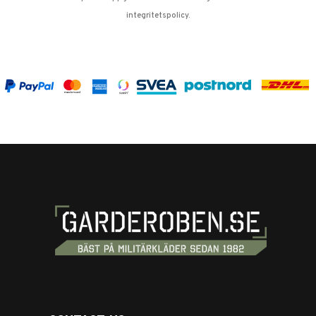
integritetspolicy
.