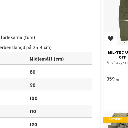
storlekarna (tum)
Add to f
nnerbenslängd på 25,4 cm)
MIL-TEC U
OFF
Midjemått (cm)
Friluftsbyxa 
80
359
KR
90
100
110
FAVORITE
120