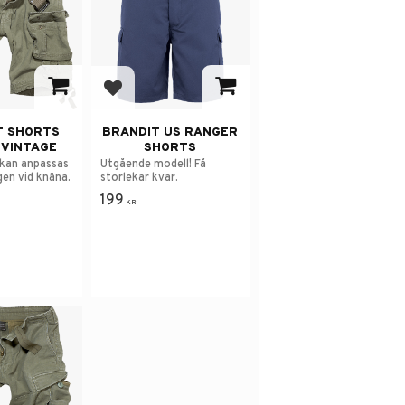
avorites
Add to favorites
T SHORTS
BRANDIT US RANGER
 VINTAGE
SHORTS
kan anpassas
Utgående modell! Få
en vid knäna.
storlekar kvar.
199
KR