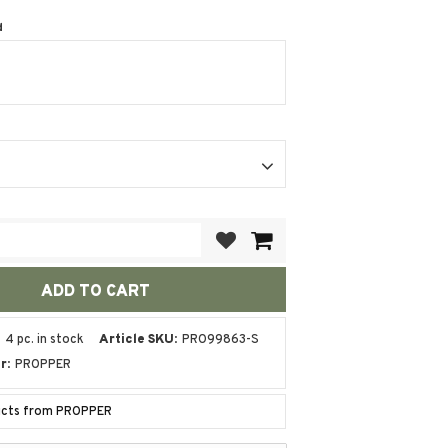
d
Add to favorites
4 pc. in stock
Article SKU
PRO99863-S
r
PROPPER
ducts from PROPPER