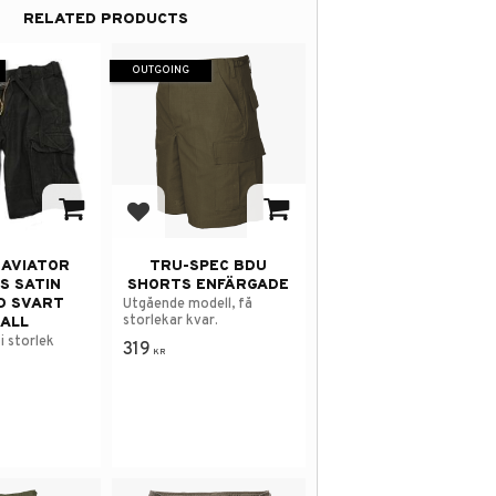
RELATED PRODUCTS
OUTGOING
avorites
Add to favorites
 AVIATOR
TRU-SPEC BDU
S SATIN
SHORTS ENFÄRGADE
D SVART
Utgående modell, få
storlekar kvar.
ALL
i storlek
319
KR