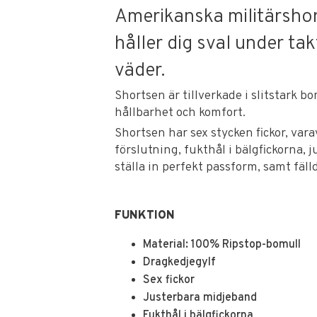
Amerikanska militärsho
håller dig sval under ta
väder.
Shortsen är tillverkade i slitstark b
hållbarhet och komfort.
Shortsen har sex stycken fickor, vara
förslutning, fukthål i bälgfickorna,
ställa in perfekt passform, samt fäl
FUNKTION
Material: 100% Ripstop-bomull
Dragkedjegylf
Sex fickor
Justerbara midjeband
Fukthål i bälgfickorna