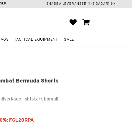
SEK
SNABBA LEVERANSER (1-3 DAGAR)
schedule
FAVORITES
BASKET
BAGS
TACTICAL EQUIPMENT
SALE
ombat Bermuda Shorts
illverkade i slitstark bomull.