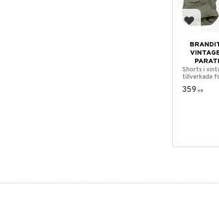
Add to f
BRANDI
VINTAGE
PARAT
Shorts i vint
tillverkade f
välanvända u
359
KR