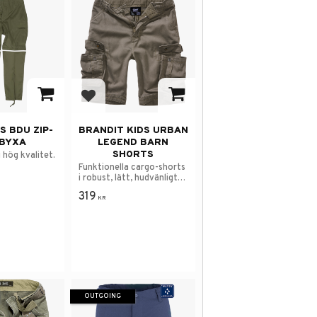
avorites
Add to favorites
S BDU ZIP-
BRANDIT KIDS URBAN
 BYXA
LEGEND BARN
SHORTS
i hög kvalitet.
Funktionella cargo-shorts
i robust, lätt, hudvänligt
bomullsmaterial.
319
KR
OUTGOING