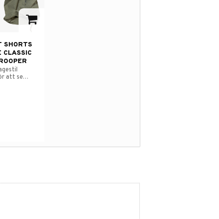
avorites
T SHORTS
 CLASSIC
ROOPER
agestil
ör att se
t.