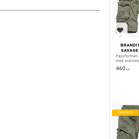
Add to f
BRANDI
SAVAGE
Passformen 
med snörning
460
KR
FAVORITE