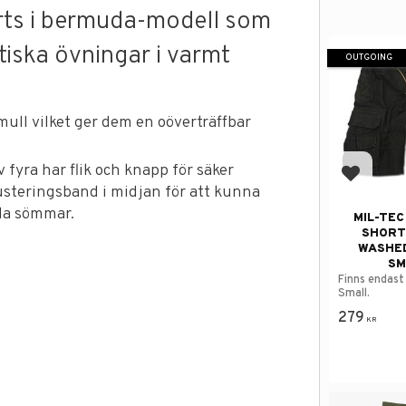
rts i bermuda-modell som
ktiska övningar i varmt
OUTGOING
omull vilket ger dem en oöverträffbar
v fyra har flik och knapp för säker
Add to f
 justeringsband i midjan för att kunna
lda sömmar.
MIL-TEC
SHORT
WASHE
SM
Finns endast 
Small.
279
KR