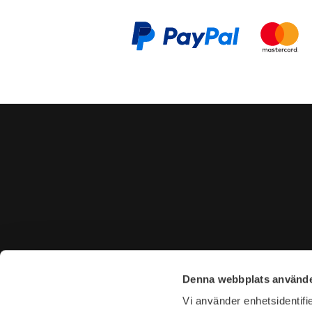
CONTACT US
VISIT U
Denna webbplats använde
Tel. +46 (0)8-31 44 40
Tegnérga
Vi använder enhetsidentifie