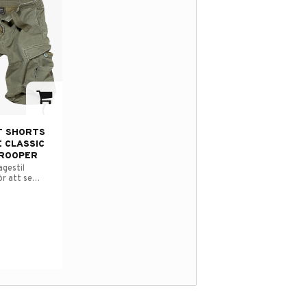
avorites
T SHORTS
 CLASSIC
ROOPER
agestil
ör att se
t.