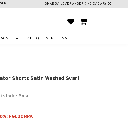
SEK
SNABBA LEVERANSER (1-3 DAGAR)
schedule
FAVORITES
BASKET
BAGS
TACTICAL EQUIPMENT
SALE
iator Shorts Satin Washed Svart
i storlek Small.