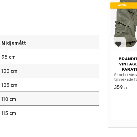
FAVORITE
Midjemått
Add to f
95 cm
BRANDI
VINTAGE
PARAT
100 cm
Shorts i vint
tillverkade f
välanvända u
105 cm
359
KR
110 cm
115 cm