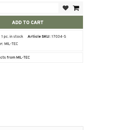
Add to favorites
1 pc. in stock
Article SKU
17034-S
r
MIL-TEC
ucts from MIL-TEC