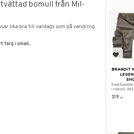
tvättad bomull från Mil-
ar lika bra till vardags som på vandring
 färg i small.
Add to f
BRANDIT 
LEGEN
SH
Funktionella
i robust, lät
bomullsmater
319
KR