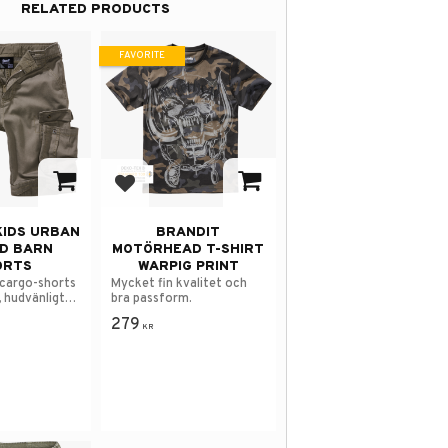
RELATED PRODUCTS
FAVORITE
avorites
Add to favorites
KIDS URBAN
BRANDIT
D BARN
MOTÖRHEAD T-SHIRT
ORTS
WARPIG PRINT
 cargo-shorts
Mycket fin kvalitet och
t, hudvänligt
bra passform.
ial.
279
KR