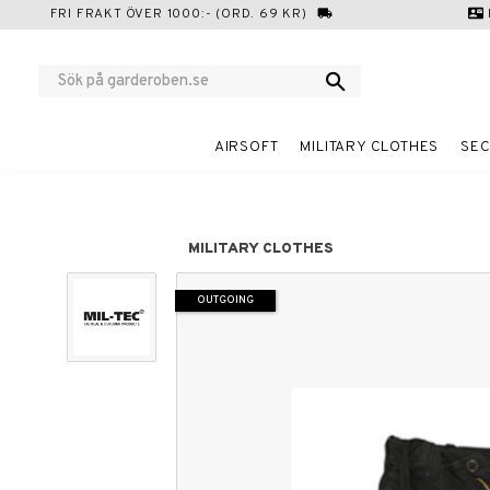
FRI FRAKT ÖVER 1000:- (ORD. 69 KR)
local_shipping
contact_mail
AIRSOFT
MILITARY CLOTHES
SEC
MILITARY CLOTHES
OUTGOING