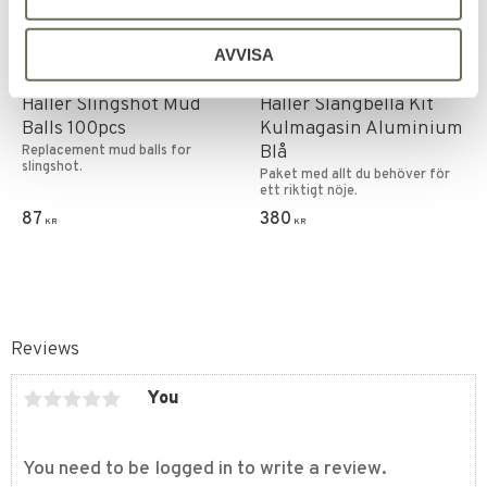
AVVISA
Add to favorites
Add to favorites
Haller Slingshot Mud
Haller Slangbella Kit
Balls 100pcs
Kulmagasin Aluminium
Blå
​Replacement mud balls for
slingshot.
Paket med allt du behöver för
ett riktigt nöje.
87
380
KR
KR
Reviews
You