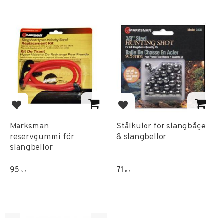
Add to favorites
Add to favorites
Marksman
Stålkulor för slangbåge
reservgummi för
& slangbellor
slangbellor
95
71
KR
KR