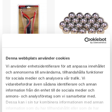
Add to favorites
Add to favorites
Marksman Slangbella
Stålkulor Slangbåge &
Denna webbplats använder cookies
3030
Slangbellor 8mm
Vi använder enhetsidentifierare för att anpassa innehållet
199
103
och annonserna till användarna, tillhandahålla funktioner
KR
KR
för sociala medier och analysera vår trafik. Vi
vidarebefordrar även sådana identifierare och annan
information från din enhet till de sociala medier och
annons- och analysföretag som vi samarbetar med.
FAVORITE
Dessa kan i sin tur kombinera informationen med annan
information som du har tillhandahållit eller som de har