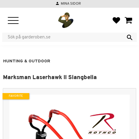
person
MINA SIDOR
Menu
FAVORIT
BASKE
HUNTING & OUTDOOR
Marksman Laserhawk II Slangbella
FAVORITE