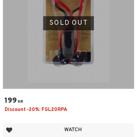
SOLD OUT
199
KR
Add to favorites
WATCH