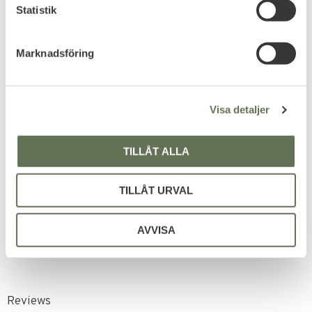
k
Statistik
e
s
Marknadsföring
v
a
l
Visa detaljer
Add to favorites
TILLÅT ALLA
Stålkulor Slangbåge &
Slangbellor 10mm
TILLÅT URVAL
135
KR
AVVISA
Reviews