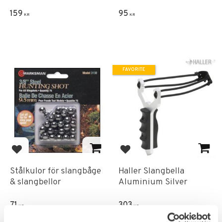
159
95
KR
KR
FAVORITE
Add to favorites
Add to favorites
Stålkulor för slangbåge
Haller Slangbella
& slangbellor
Aluminium Silver
71
303
KR
KR