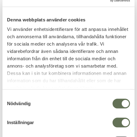
Denna webbplats använder cookies
Vi använder enhetsidentifierare för att anpassa innehållet
och annonserna till användarna, tillhandahålla funktioner
för sociala medier och analysera vår trafik. Vi
vidarebefordrar även sådana identifierare och annan
information från din enhet till de sociala medier och
annons- och analysföretag som vi samarbetar med.
Dessa kan i sin tur kombinera informationen med annan
Add to favorites
Add to favorites
information som du har tillhandahållit eller som de har
Stålkulor Slangbåge &
Haller
samlat in när du har använt deras tjänster.
Slangbellor 8mm
Ersättningsslinga
S
Gummi Slangbella
Nödvändig
a
m
103
55
KR
KR
t
Inställningar
y
c