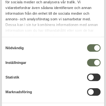
för sociala medier och analysera vår trafik. Vi
Add to favorites
Add to favorites
vidarebefordrar även sådana identifierare och annan
Titan Spring Fjäder
Hatsan Luftgevär 60S
information från din enhet till de sociala medier och
Nr.8
5.5mm 10J
annons- och analysföretag som vi samarbetar med.
Shock Absorber System &
Quattro Trigger®.
Dessa kan i sin tur kombinera informationen med annan
359
2 276
information som du har tillhandahållit eller som de har
KR
KR
samlat in när du har använt deras tjänster.
S
Nödvändig
a
m
t
Inställningar
y
c
k
Statistik
e
s
Marknadsföring
v
Add to favorites
Add to favorites
a
Hatsan SpeedFire
Hatsan Luftgevär 70
l