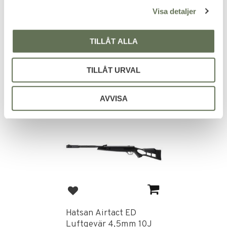
Vortex Luftgevär
4,5 mm 10J
Visa detaljer
4,5mm
Speedfire har Shroudad pipa
vilket gör skyttet tystare.
TILLÅT ALLA
3 196
1 756
KR
KR
TILLÅT URVAL
AVVISA
Add to favorites
Hatsan Airtact ED
Luftgevär 4,5mm 10J