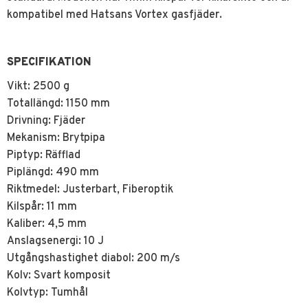
kompatibel med Hatsans Vortex gasfjäder.
SPECIFIKATION
Vikt:
2500 g
Totallängd:
1150 mm
Drivning:
Fjäder
Mekanism:
Brytpipa
Piptyp:
Räfflad
Piplängd:
490 mm
Riktmedel:
Justerbart, Fiberoptik
Kilspår:
11 mm
Kaliber:
4,5 mm
Anslagsenergi:
10 J
Utgångshastighet diabol:
200 m/s
Kolv:
Svart komposit
Kolvtyp:
Tumhål