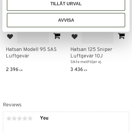
TILLÅT URVAL
AVVISA
Add to favorites
Add to favorites
Hatsan Modell 95 SAS
Hatsan 125 Sniper
Luftgevär
Luftgevär 10J
Sikte medföljer ej.
2 396
3 436
KR
KR
Reviews
You