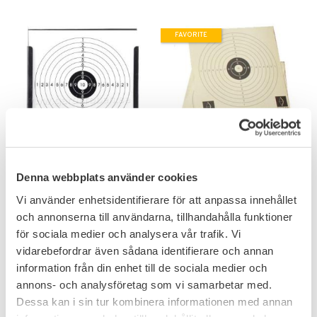
FAVORITE
Add to favorites
Add to favorites
Denna webbplats använder cookies
Hatsan Kulfång
Hatsan Måltavla 10-
Luftpistol
ringad 100st
Vi använder enhetsidentifierare för att anpassa innehållet
Enklare modell av kulfång
och annonserna till användarna, tillhandahålla funktioner
anpassat för luftpistolskytte.
för sociala medier och analysera vår trafik. Vi
199
79
KR
KR
vidarebefordrar även sådana identifierare och annan
information från din enhet till de sociala medier och
annons- och analysföretag som vi samarbetar med.
Dessa kan i sin tur kombinera informationen med annan