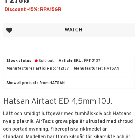
1 276
KR
Add to favorites
WATCH
Stock status
Sold out
Article SKU
FP112137
Manufacturer article no
112137
Manufacturer
HATSAN
Show all products from HATSAN
Hatsan Airtact ED 4,5mm 10J.
Lätt och smidigt luftgevär med tumhålskolv och Hatsans
nya pipteknik. AirTac:s grova pipa är utrustad med shroud
och portad mynning. Fiberoptiska riktmedel är
standard. Modellen har 11mm kilspår för kikarsikte och är