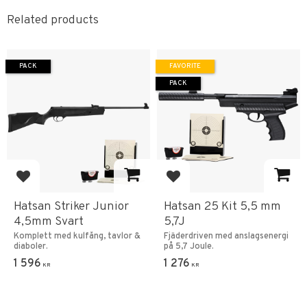
Related products
PACK
FAVORITE
PACK
Add to favorites
Add to favorites
Hatsan Striker Junior
Hatsan 25 Kit 5,5 mm
4,5mm Svart
5,7J
Komplett med kulfång, tavlor &
Fjäderdriven med anslagsenergi
diaboler.
på 5,7 Joule.
1 596
1 276
KR
KR