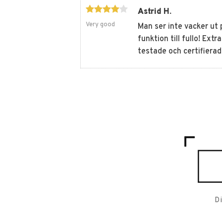
Astrid H.
Very good
Man ser inte vacker ut p
funktion till fullo! Extr
testade och certifierade
D