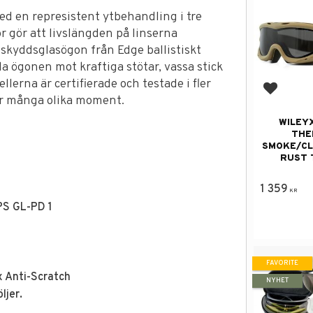
ed en represistent ytbehandling i tre
 gör att livslängden på linserna
 skyddsglasögon från Edge ballistiskt
da ögonen mot kraftiga stötar, vassa stick
llerna är certifierade och testade i fler
Add to f
år många olika moment.
WILEY
THE
SMOKE/CL
RUST 
1 359
KR
PS GL-PD 1
FAVORITE
x Anti-Scratch
NYHET
ljer.