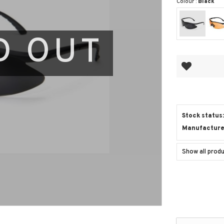
Colour :
Black
D OUT
Add to favor
Stock status
Manufacture
Show all pro