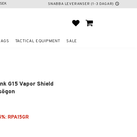
SEK
SNABBA LEVERANSER (1-3 DAGAR)
schedule
FAVORITES
BASKET
BAGS
TACTICAL EQUIPMENT
SALE
ink G15 Vapor Shield
sögon