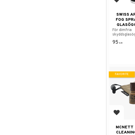
Add to f
SWISS A
FOG SPR
GLASÖGO
För dimfria
skyddsglasö
95
KR
FAVORITE
Add to f
MCNETT 
CLEANIN