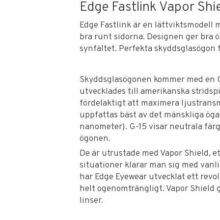
Edge Fastlink Vapor Shie
Edge Fastlink är en lättviktsmodell 
bra runt sidorna. Designen ger bra ö
synfältet. Perfekta skyddsglasögon f
Skyddsglasögonen kommer med en G-
utvecklades till amerikanska stridspi
fördelaktigt att maximera ljustrans
uppfattas bäst av det mänskliga öga
nanometer). G-15 visar neutrala färg
ögonen.
De är utrustade med Vapor Shield, ett
situationer klarar man sig med vanl
har Edge Eyewear utvecklat ett revo
helt ogenomträngligt. Vapor Shield 
linser.