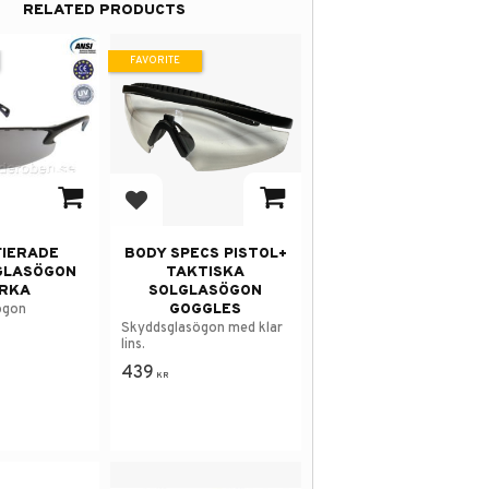
RELATED PRODUCTS
FAVORITE
avorites
Add to favorites
FIERADE
BODY SPECS PISTOL+
GLASÖGON
TAKTISKA
RKA
SOLGLASÖGON
GOGGLES
ögon
Skyddsglasögon med klar
lins.
439
KR