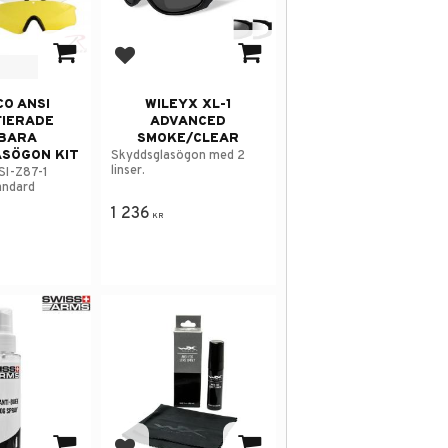
avorites
Add to favorites
O ANSI
WILEYX XL-1
FIERADE
ADVANCED
BARA
SMOKE/CLEAR
SÖGON KIT
Skyddsglasögon med 2
linser.
SI-Z87-1
andard
1 236
KR