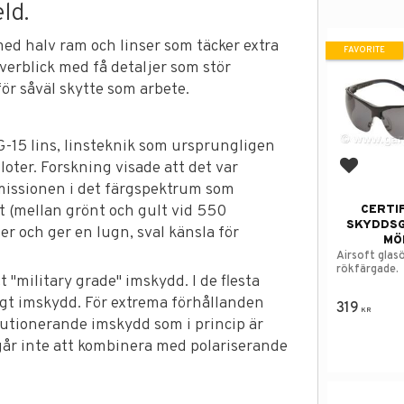
ld.
med halv ram och linser som täcker extra
FAVORITE
verblick med få detaljer som stör
ör såväl skytte som arbete.
15 lins, linsteknik som ursprungligen
loter. Forskning visade att det var
Add to f
missionen i det färgspektrum som
t (mellan grönt och gult vid 550
CERTI
SKYDDS
er och ger en lugn, sval känsla för
MÖ
Airsoft glas
rökfärgade.
 "military grade" imskydd. I de flesta
igt imskydd. För extrema förhållanden
319
KR
lutionerande imskydd som i princip är
går inte att kombinera med polariserande