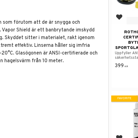
Add to f
n som förutom att de är snygga och
. Vapor Shield är ett banbrytande imskydd
ROTHC
. Skyddet sitter i materialet, rakt igenom
CERTI
BYT
remt effektiv. Linserna håller sig imfria
SPORTGLA
-20°C. Glasögonen är ANSI-certifierade och
Uppfyller AN
säkerhetsst
a en hagelsvärm från 10 meter.
399
KR
FAVORITE