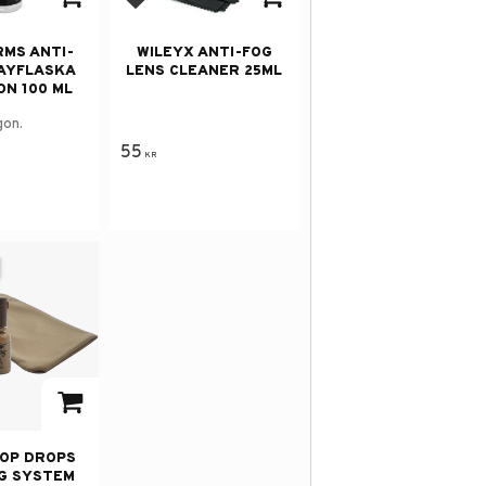
avorites
Add to favorites
RMS ANTI-
WILEYX ANTI-FOG
AYFLASKA
LENS CLEANER 25ML
N 100 ML
gon.
55
KR
avorites
OP DROPS
G SYSTEM