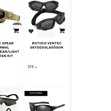
avorites
Add to favorites
X SPEAR
ROTHCO VENTEC
RMAL
SKYDDSGLASÖGON
EAR/LIGHT
TAN KIT
319
KR
OUTGOING