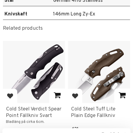
Stål
German 4116 Stainless
Knivskaft
146mm Long Zy-Ex
Related products
Add to favorites
Add to favorites
Cold Steel Verdict Spear
Cold Steel Tuff Lite
Point Fällkniv Svart
Plain Edge Fällkniv
Bladläng på cirka 6cm.
431
KR