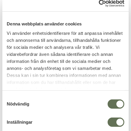
788
KR
Denna webbplats använder cookies
Vi använder enhetsidentifierare för att anpassa innehållet
och annonserna till användarna, tillhandahålla funktioner
för sociala medier och analysera vår trafik. Vi
vidarebefordrar även sådana identifierare och annan
information från din enhet till de sociala medier och
annons- och analysföretag som vi samarbetar med.
Dessa kan i sin tur kombinera informationen med annan
information som du har tillhandahållit eller som de har
samlat in när du har använt deras tjänster.
Add to favorites
Add to favorites
S
Cold Steel Engage 2.5
Cold Steel AD-10 Lite
Nödvändig
a
Fällkniv
Drop Point Fällkniv
m
Bladlängd på cirka 6cm.
Bladlängd på cirka 9cm.
t
744
1 919
KR
KR
Inställningar
y