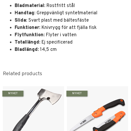
Bladmaterial
: Rostfritt stål
Handtag
: Greppvänligt syntetmaterial
Slida
: Svart plast med bältesfäste
Funktioner
: Knivrygg för att fjälla fisk
Flytfunktion
: Flyter i vatten
Totallängd
: Ej specificerad
Bladlängd:
14,5 cm
Related products
NYHET
NYHET