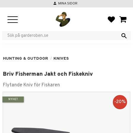
person
MINA SIDOR
Menu
FAVORIT
BASKE
HUNTING & OUTDOOR
KNIVES
Briv Fisherman Jakt och Fiskekniv
Flytande Kniv för Fiskaren
NYHET
20
%