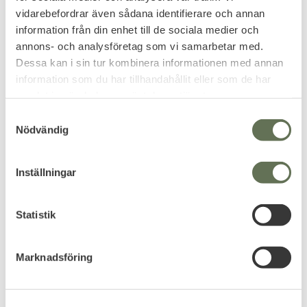
Jaktknivset med
Jaktkniv Damascus
vidarebefordrar även sådana identifierare och annan
Greppvänliga Knivar
Läder i 24cm
information från din enhet till de sociala medier och
Perfekt för Skog och Jakt
Lyxig Kniv med Damaskusblad
annons- och analysföretag som vi samarbetar med.
319
679
KR
KR
Dessa kan i sin tur kombinera informationen med annan
799
KR
information som du har tillhandahållit eller som de har
samlat in när du har använt deras tjänster.
S
Nödvändig
a
NYHET
m
t
Inställningar
y
c
k
Statistik
e
s
Add to favorites
Marknadsföring
v
Allround Militär Kniv
a
Perfekt Vildmarkskniv för Jakt
l
och Friluftsliv