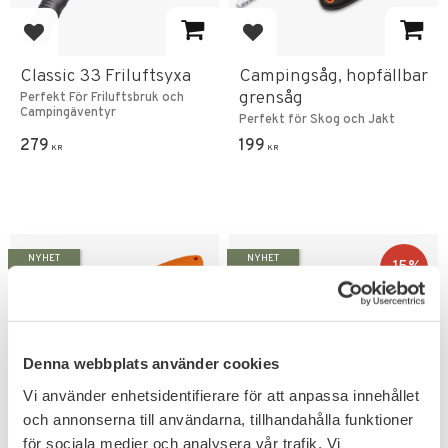
Add to favorites
Add to favorites
Classic 33 Friluftsyxa
Campingsåg, hopfällbar
grensåg
Perfekt För Friluftsbruk och
Campingäventyr
Perfekt för Skog och Jakt
279
199
KR
KR
NYHET
NYHET
15
%
Denna webbplats använder cookies
Vi använder enhetsidentifierare för att anpassa innehållet
och annonserna till användarna, tillhandahålla funktioner
Add to favorites
Add to favorites
för sociala medier och analysera vår trafik. Vi