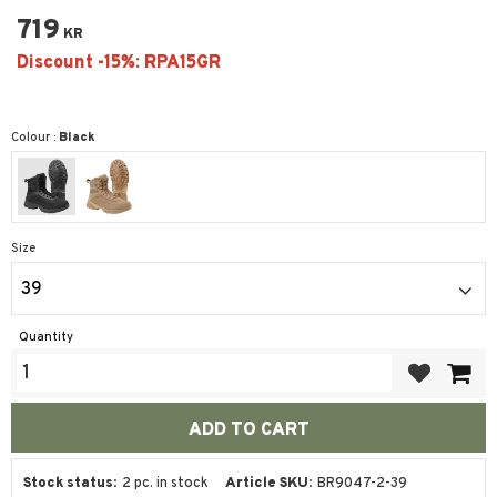
719
KR
Colour :
Black
Size
39
Quantity
Add to favor
Stock status
2 pc. in stock
Article SKU
BR9047-2-39