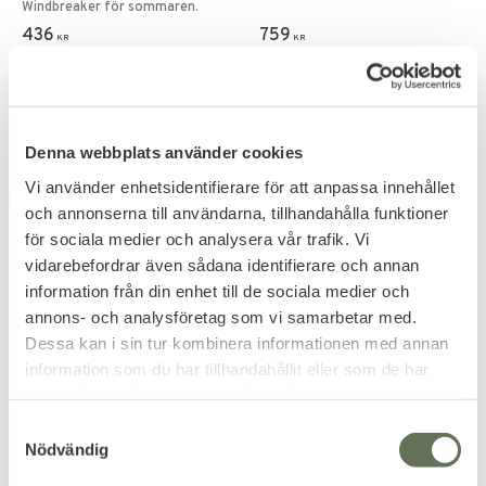
Windbreaker för sommaren.
436
759
KR
KR
Denna webbplats använder cookies
Vi använder enhetsidentifierare för att anpassa innehållet
FAVORITE
FAVORITE
och annonserna till användarna, tillhandahålla funktioner
för sociala medier och analysera vår trafik. Vi
vidarebefordrar även sådana identifierare och annan
information från din enhet till de sociala medier och
annons- och analysföretag som vi samarbetar med.
Dessa kan i sin tur kombinera informationen med annan
information som du har tillhandahållit eller som de har
Add to favorites
Add to favorites
samlat in när du har använt deras tjänster.
Brandit Britannia Raw
Brandit US Långärmad
S
Militärjacka
Skjorta
Nödvändig
a
Stentvättad robust
En amerikansk klassiker rak
m
bomullstwill.
modell.