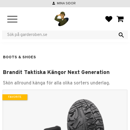
person
MINA SIDOR
Menu
FAVORIT
BASKE
BOOTS & SHOES
Brandit Taktiska Kängor Next Generation
​Skön allround känga för alla olika sorters underlag.
FAVORITE