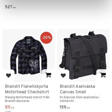
527
KR
20
%
Add to favorites
Add to favorites
Brandit Flanellskjorta
Brandit Axelväska
Motörhead Checkshirt
Canvas Small
Warpig Motörhead-merch från
En klassisk liten axelväska i
Brandit Bastards.
militärstil.
511
159
KR
KR