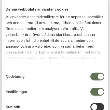
Denna webbplats använder cookies
Vi använder enhetsidentifierare för att anpassa innehållet
och annonserna till användarna, tillhandahålla funktioner
för sociala medier och analysera vår trafik. Vi
Add to favorites
Add to favorites
vidarebefordrar även sådana identifierare och annan
information från din enhet till de sociala medier och
Brandit Fältryggsäck
Brandit Cooper Assault
65L
40L Ryggsäck Lasercut
annons- och analysföretag som vi samarbetar med.
Large
Kampfrucksack är ett pålitligt
Dessa kan i sin tur kombinera informationen med annan
val för vandringen.
En funktionell ryggsäck för
information som du har tillhandahållit eller som de har
resan, gymmet, skolan eller
samlat in när du har använt deras tjänster.
campingen.
399
479
KR
KR
S
Nödvändig
a
m
t
Inställningar
y
c
FAVORITE
FAVORITE
k
Statistik