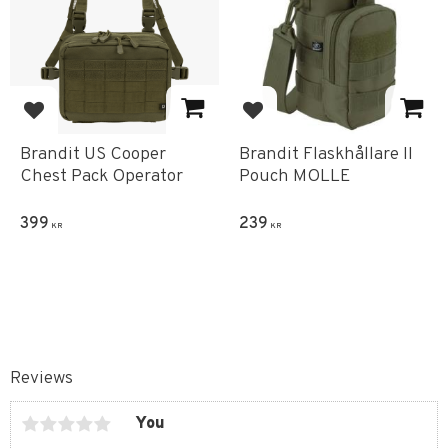
Add to favorites
Add to favorites
Brandit US Cooper
Brandit Flaskhållare II
Chest Pack Operator
Pouch MOLLE
399
239
KR
KR
Reviews
You