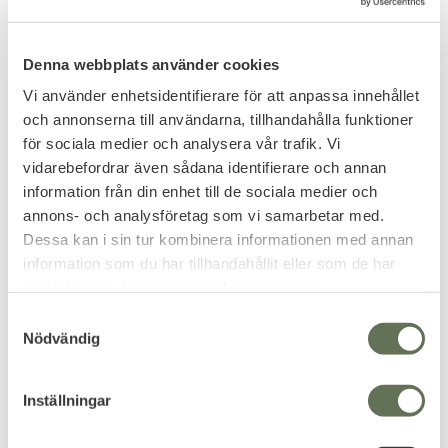
Denna webbplats använder cookies
Vi använder enhetsidentifierare för att anpassa innehållet
och annonserna till användarna, tillhandahålla funktioner
för sociala medier och analysera vår trafik. Vi
vidarebefordrar även sådana identifierare och annan
Add to favorites
Add to favorites
information från din enhet till de sociala medier och
Brandit Flaskhållare I 1L
Brandit Ripstop Poncho
annons- och analysföretag som vi samarbetar med.
Tarp Regnskydd Tactical
Pouch för flaska med MOLLE
Dessa kan i sin tur kombinera informationen med annan
fäste.
Camo
information som du har tillhandahållit eller som de har
En poncho som kan användas
119
samlat in när du har använt deras tjänster.
KR
som tarp/regnskydd.
319
S
KR
Nödvändig
a
m
t
Inställningar
y
FAVORITE
c