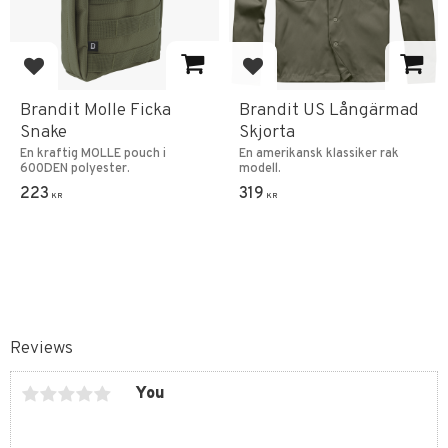
Add to favorites
Add to favorites
Brandit Molle Ficka
Brandit US Långärmad
Snake
Skjorta
En kraftig MOLLE pouch i
En amerikansk klassiker rak
600DEN polyester.
modell.
223
319
KR
KR
Reviews
You