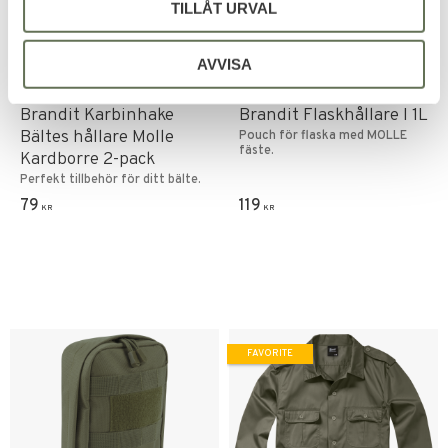
TILLÅT URVAL
AVVISA
Add to favorites
Add to favorites
Brandit Karbinhake
Brandit Flaskhållare I 1L
Bältes hållare Molle
Pouch för flaska med MOLLE
fäste.
Kardborre 2-pack
Perfekt tillbehör för ditt bälte.
79
119
KR
KR
FAVORITE