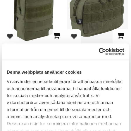
Add to favorites
Add to favorites
Brandit Molle Ficka
Brandit Molle Ficka
Pouch Cross - Olivgrön
Compact Pouch
Perfekt till fritidsaktiviteter.
199
151
KR
KR
Denna webbplats använder cookies
Vi använder enhetsidentifierare för att anpassa innehållet
och annonserna till användarna, tillhandahålla funktioner
för sociala medier och analysera vår trafik. Vi
vidarebefordrar även sådana identifierare och annan
information från din enhet till de sociala medier och
annons- och analysföretag som vi samarbetar med.
Dessa kan i sin tur kombinera informationen med annan
information som du har tillhandahållit eller som de har