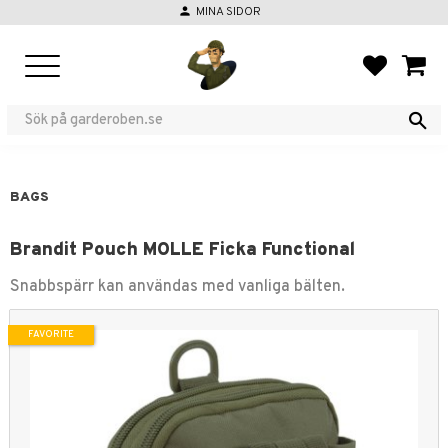
person
MINA SIDOR
Menu
FAVORIT
BASKE
BAGS
Brandit Pouch MOLLE Ficka Functional
Snabbspärr kan användas med vanliga bälten.
FAVORITE