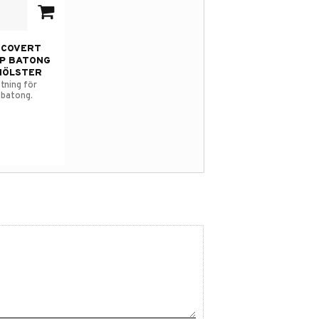
avorites
 COVERT
P BATONG
HÖLSTER
stning för
 batong.