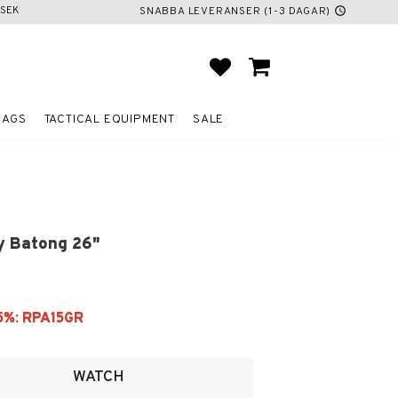
SEK
SNABBA LEVERANSER (1-3 DAGAR)
schedule
FAVORITES
BASKET
BAGS
TACTICAL EQUIPMENT
SALE
y Batong 26"
ites
WATCH