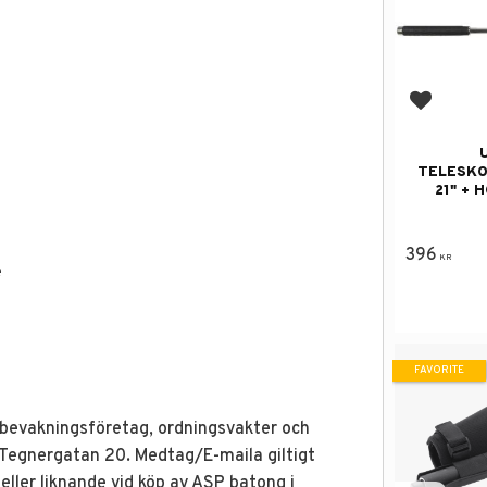
Add to f
TELESK
21" + 
396
KR
e
FAVORITE
bevakningsföretag, ordningsvakter och
å Tegnergatan 20. Medtag/E-maila giltigt
eller liknande vid köp av ASP batong i