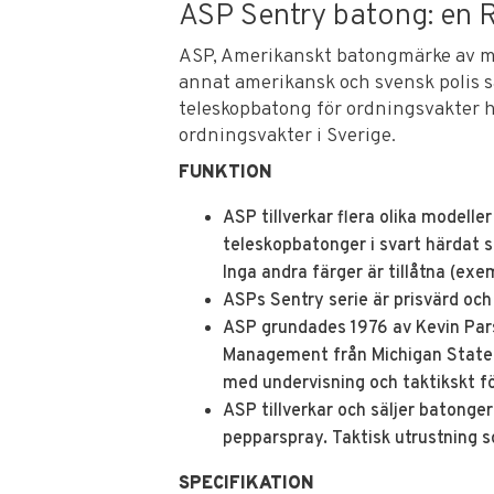
ASP Sentry batong: en 
ASP, Amerikanskt batongmärke av my
annat amerikansk och svensk polis 
teleskopbatong för ordningsvakter 
ordningsvakter i Sverige.
FUNKTION
ASP tillverkar flera olika modelle
teleskopbatonger i svart härdat s
Inga andra färger är tillåtna (exem
ASPs Sentry serie är prisvärd o
ASP grundades 1976 av Kevin Par
Management från Michigan State U
med undervisning och taktikskt fö
ASP tillverkar och säljer batonge
pepparspray. Taktisk utrustning 
SPECIFIKATION