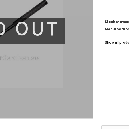
D OUT
Stock status
Manufacture
Show all prod