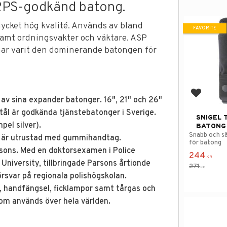
RPS-godkänd batong.
cket hög kvalité. Används av bland
FAVORITE
samt ordningsvakter och väktare. ASP
har varit den dominerande batongen för
Add to f
r av sina expander batonger. 16", 21" och 26"
tål är godkända tjänstebatonger i Sverige.
SNIGEL 
pel silver).
BATONG
Snabb och sä
ch är utrustad med gummihandtag.
för batong
sons. Med en doktorsexamen i Police
244
KR
niversity, tillbringade Parsons årtionde
271
KR
rsvar på regionala polishögskolan.
r, handfängsel, ficklampor samt tårgas och
som används över hela världen.