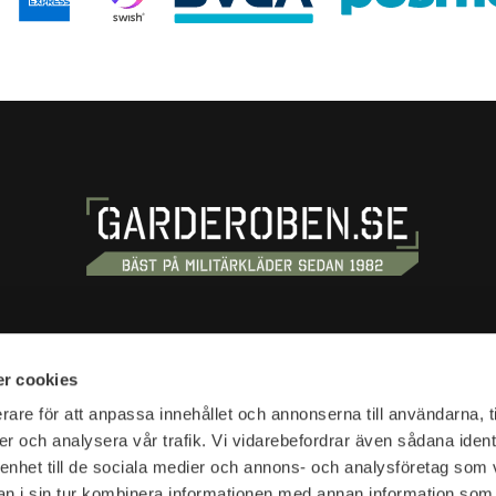
S
SHOPPING
r cookies
tan 20
Terms and conditions
rare för att anpassa innehållet och annonserna till användarna, t
tockholm
er och analysera vår trafik. Vi vidarebefordrar även sådana ident
Customer service
 enhet till de sociala medier och annons- och analysföretag som 
Shipping & delivery
hours:
 i sin tur kombinera informationen med annan information som