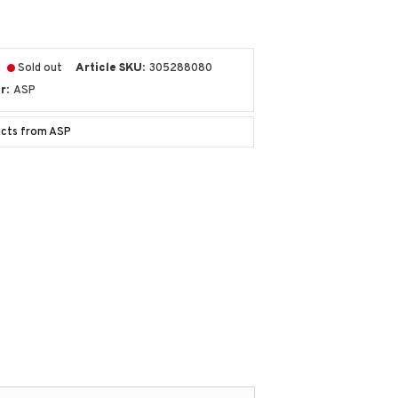
Sold out
Article SKU
305288080
r
ASP
ucts from ASP