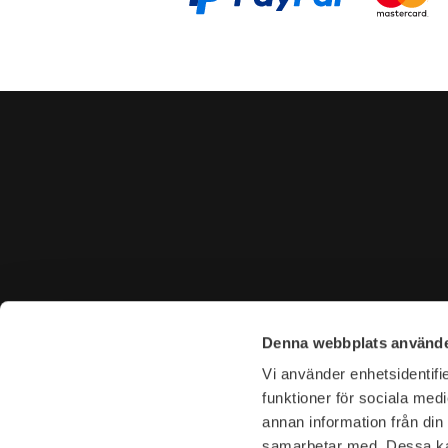
CONTACT US
VISIT U
Denna webbplats använde
Tel. +46 (0)8-31 44 40
Tegnérga
Vi använder enhetsidentifie
E-mail. info@garderoben.se
113 59 S
funktioner för sociala medi
annan information från din
Telephone hours:
Opening 
samarbetar med. Dessa kan