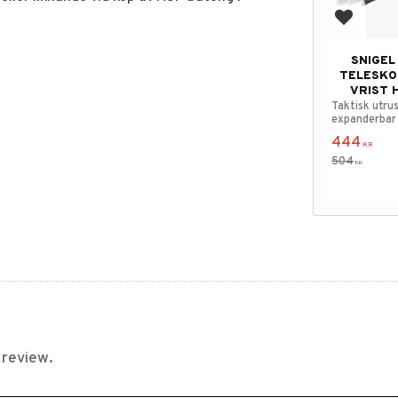
Add to f
SNIGEL
TELESKO
VRIST 
Taktisk utru
expanderbar
444
KR
504
KR