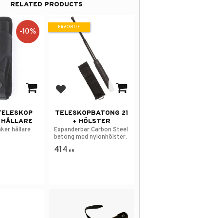
RELATED PRODUCTS
FAVORITE
10
%
avorites
Add to favorites
TELESKOP
TELESKOPBATONG 21
 HÅLLARE
+ HÖLSTER
ker hållare
Expanderbar Carbon Steel
batong med nylonhölster.
414
KR