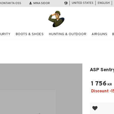
UNITED STATES
ENGLISH
KONTAKTA OSS
person
MINA SIDOR
URITY
BOOTS & SHOES
HUNTING & OUTDOOR
AIRGUNS
ASP Sentr
1 756
KR
Add to favor