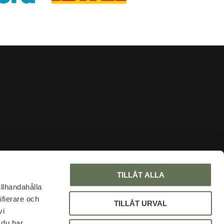
INFORMATION
TILLÅT ALLA
About us
illhandahålla
ifierare och
Faq
TILLÅT URVAL
vi
Blog
 du har