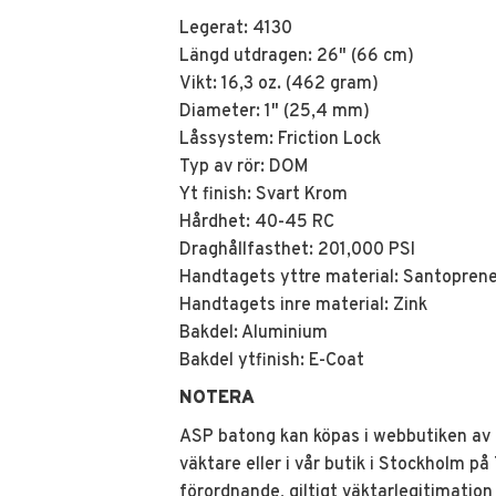
Legerat: 4130
Längd utdragen: 26" (66 cm)
Vikt: 16,3 oz. (462 gram)
Diameter: 1" (25,4 mm)
Låssystem: Friction Lock
Typ av rör: DOM
Yt finish: Svart Krom
Hårdhet: 40-45 RC
Draghållfasthet: 201,000 PSI
Handtagets yttre material: Santopren
Handtagets inre material: Zink
Bakdel: Aluminium
Bakdel ytfinish: E-Coat
NOTERA
ASP batong kan köpas i webbutiken av 
väktare eller i vår butik i Stockholm p
förordnande, giltigt väktarlegitimation 