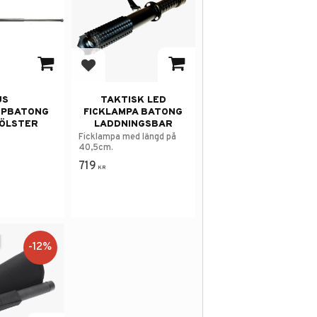
avorites
Add to favorites
US
TAKTISK LED
OPBATONG
FICKLAMPA BATONG
HÖLSTER
LADDNINGSBAR
Ficklampa med längd på
40,5cm.
719
KR
12
%