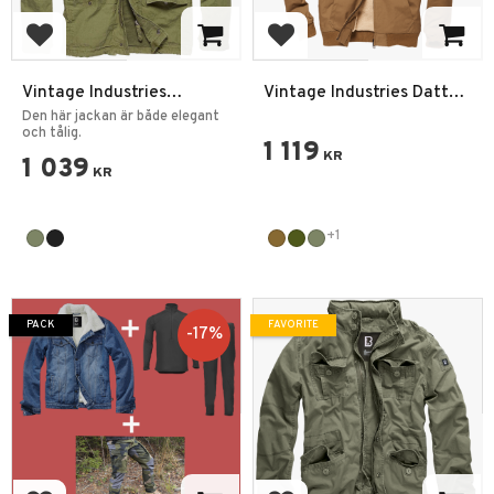
Add to favorites
Add to favorites
Vintage Industries
Vintage Industries Datton
Cranford Jacka
Jacka
Den här jackan är både elegant
och tålig.
1 119
KR
1 039
KR
+1
PACK
FAVORITE
17
%