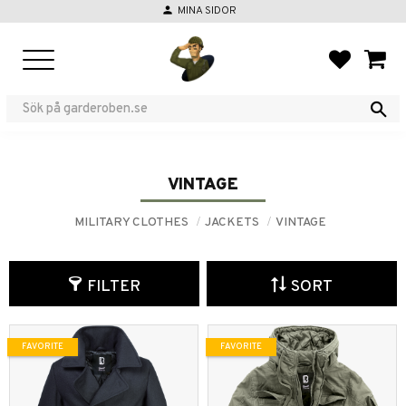
person
MINA SIDOR
Menu
FAVORIT
BASKE
VINTAGE
MILITARY CLOTHES
JACKETS
VINTAGE
FILTER
SORT
FAVORITE
FAVORITE