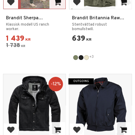
Add to favorites
Add to favorites
Brandit Sherpa
Brandit Britannia Raw
Denimjacka
Militärjacka
Klassisk modell US ranch
Stentvättad robust
worker.
bomullstwill.
1 439
639
KR
KR
1 738
KR
+3
OUTGOING
12
%
Add to favorites
Add to favorites