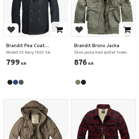
Add to favorites
Add to favorites
Brandit Pea Coat
Brandit Bronx Jacka
Skepparkavaj
Modell US Navy 1920-tal.
Skön jacka med quiltat foder.
799
876
KR
KR