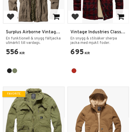
Add to favorites
Add to favorites
Surplus Airborne Vintage
Vintage Industries Class
Jacka
Sherpa Jacka
En funktionell & snygg fältjacka
En snygg & stilsäker sherpa
utmärkt till vardags.
jacka med mjukt foder.
556
695
KR
KR
FAVORITE