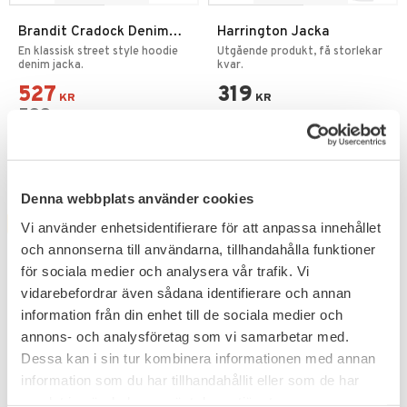
Brandit Cradock Denim
Harrington Jacka
Sweat Jacka
En klassisk street style hoodie
Utgående produkt, få storlekar
denim jacka.
kvar.
527
319
KR
KR
599
KR
Denna webbplats använder cookies
FAVORITE
Vi använder enhetsidentifierare för att anpassa innehållet
och annonserna till användarna, tillhandahålla funktioner
för sociala medier och analysera vår trafik. Vi
vidarebefordrar även sådana identifierare och annan
information från din enhet till de sociala medier och
annons- och analysföretag som vi samarbetar med.
Dessa kan i sin tur kombinera informationen med annan
Add to favorites
Add to favorites
information som du har tillhandahållit eller som de har
samlat in när du har använt deras tjänster.