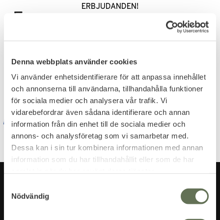
ERBJUDANDEN!
Dina personuppgifter behandlas i enlighet med vår
Denna webbplats använder cookies
integritetspolicy
.
Vi använder enhetsidentifierare för att anpassa innehållet
och annonserna till användarna, tillhandahålla funktioner
för sociala medier och analysera vår trafik. Vi
vidarebefordrar även sådana identifierare och annan
information från din enhet till de sociala medier och
annons- och analysföretag som vi samarbetar med.
Dessa kan i sin tur kombinera informationen med annan
information som du har tillhandahållit eller som de har
samlat in när du har använt deras tjänster.
S
Nödvändig
a
m