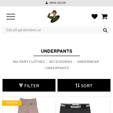
person
MINA SIDOR
Menu
FAVORIT
BASKE
UNDERPANTS
MILITARY CLOTHES
ACCESSORIES
UNDERWEAR
UNDERPANTS
FILTER
SORT
FAVORITE