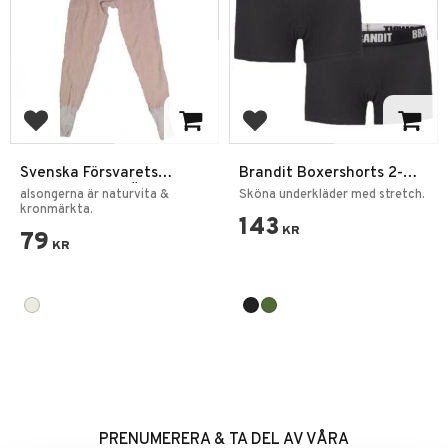
Add to favorites
Add to favorites
Svenska Försvarets
Brandit Boxershorts 2-
Långkalsonger Överskott
pack Kalsonger
alsongerna är naturvita &
Sköna underkläder med stretch.
kronmärkta.
143
KR
79
KR
PRENUMERERA & TA DEL AV VÅRA