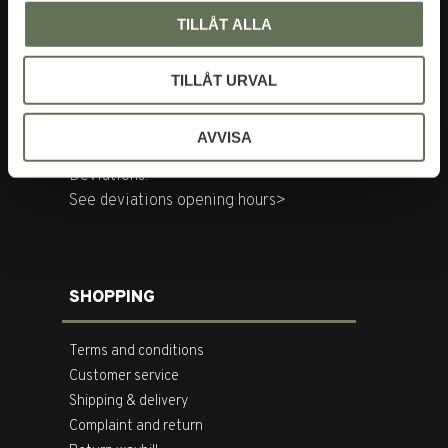
Tegnérgatan 20
TILLÅT ALLA
113 59 Stockholm
TILLÅT URVAL
Opening hours:
Mon-Fri: 10-18
Sat: 11-16
AVVISA
Deviations:
See deviations opening hours>
SHOPPING
Terms and conditions
Customer service
Shipping & delivery
Complaint and return