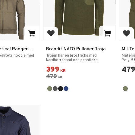
rites
Add to favorites
Add
ctical Ranger
Brandit NATO Pullover Tröja
Mil-Te
Fälttr
kvalitets hoodie med
Tröjan har en bröstficka med
Materia
kardborreband och pennficka.
Poly, 5
399
47
KR
479
KR