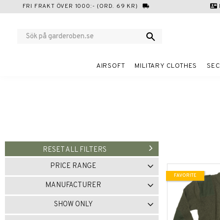
FRI FRAKT ÖVER 1000:- (ORD. 69 KR)
local_shipping
contact_mail
AIRSOFT
MILITARY CLOTHES
SEC
RESET ALL FILTERS
PRICE RANGE
FAVORITE
279
760
MANUFACTURER
BRANDIT
1
MIL-TEC
6
SHOW ONLY
TW KEMPTON
1
In stock
9