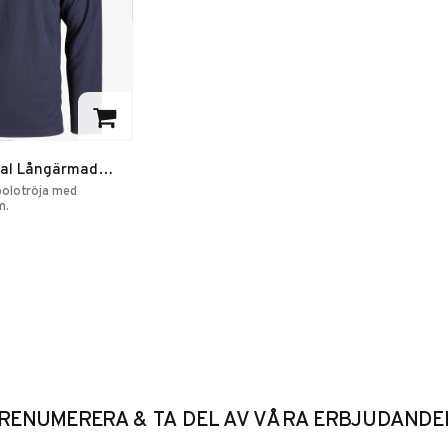
rites
ical Långärmad
olotröja med
m.
RENUMERERA & TA DEL AV VÅRA ERBJUDANDE