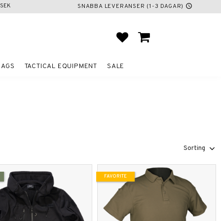
SEK
SNABBA LEVERANSER (1-3 DAGAR)
schedule
FAVORITES
BASKET
BAGS
TACTICAL EQUIPMENT
SALE
Select sorting method
FAVORITE