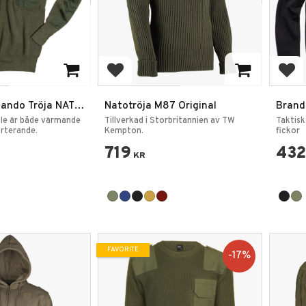
rites
Add to favorites
Add
ando Tröja NATO
Natotröja M87 Original
Brand
Fleec
lle är både värmande
Tillverkad i Storbritannien av TW
Taktisk
rterande.
Kempton.
fickor
719
432
KR
FAVORITE
17
%