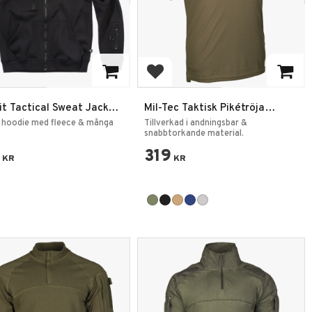
 to favorites
Add to favorites
it Tactical Sweat Jacket
Mil-Tec Taktisk Pikétröja
efodrad med hoodie
Quickdry
 hoodie med fleece & många
Tillverkad i andningsbar &
snabbtorkande material.
319
KR
KR