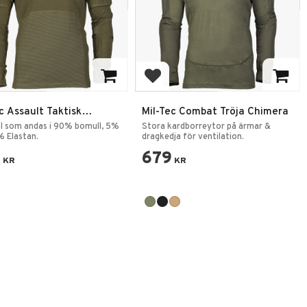
 to favorites
Add to favorites
c Assault Taktisk
Mil-Tec Combat Tröja Chimera
öja
l som andas i 90% bomull, 5%
Stora kardborreytor på ärmar &
% Elastan.
dragkedja för ventilation.
9
679
KR
KR