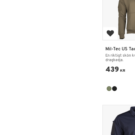
Add to favo
Mil-Tec US Ta
Hoodie Tröja
En riktigt skön 
dragkedja.
439
KR